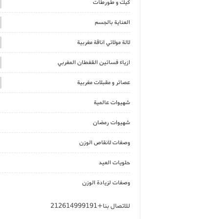
كيك و طورطات
العناية بالجسم
لالة مولاتي اناقة مغربية
ازياء فساتين القفطان المغربي
عصائر و مقبلات مغربية
شهيوات عالمية
شهيوات رمضان
وصفات لانقاص الوزن
حلويات العيد
وصفات لزيادة الوزن
للاتصال بنا+212614999191