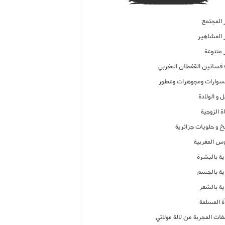
 المجتمع
ر المشاهير
 متنوعة
ء فساتين القفطان المغربي
وارات ومجوهرات وعطور
 و الولادة
ة الزوجية
خ و حلويات جزائرية
وس المغربية
ية بالبشرة
اية بالجسم
ية بالشعر
ة المسلمة
فات المجربة من لالة مولاتي