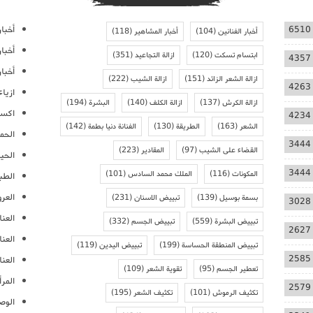
أخبار
6510
أخبار الفنانين
(104)
أخبار المشاهير
(118)
أخبا
ابتسام تسكت
(120)
ازالة التجاعيد
(351)
4357
أخبار
ازالة الشعر الزائد
(151)
ازالة الشيب
(222)
4263
ازيا
ازالة الكرش
(137)
ازالة الكلف
(140)
البشرة
(194)
اكسس
4234
الشعر
(163)
الطريقة
(130)
الفنانة دنيا بطمة
(142)
الحمل
3444
القضاء على الشيب
(97)
المقادير
(223)
الحيا
3444
المكونات
(116)
الملك محمد السادس
(101)
الطب
العر
بسمة بوسيل
(139)
تبييض الاسنان
(231)
3028
العنا
تبييض البشرة
(559)
تبييض الجسم
(332)
2627
العن
تبييض المنطقة الحساسة
(199)
تبييض اليدين
(119)
2585
العنا
تعطير الجسم
(95)
تقوية الشعر
(109)
المرأ
2579
تكثيف الرموش
(101)
تكثيف الشعر
(195)
الوص