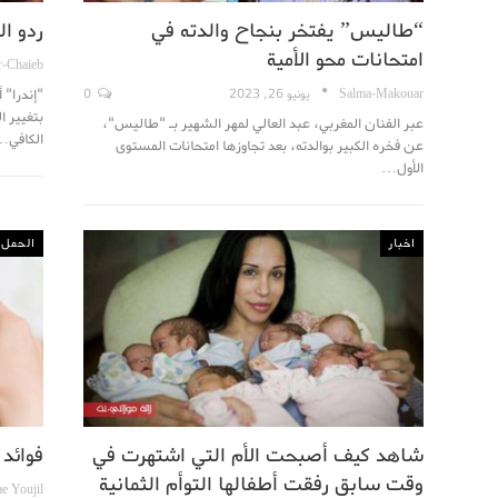
“طاليس” يفتخر بنجاح والدته في
ردو ا
امتحانات محو الأمية
r-Chaieb
"إندرا" 
Salma-Makouar
يونيو 26, 2023
0
بتغيير 
عبر الفنان المغربي، عبد العالي لمهر الشهير بـ "طاليس"،
الكافي…
عن فخره الكبير بوالدته، بعد تجاوزها امتحانات المستوى
الأول…
اخبار
الحمل و
شاهد كيف أصبحت الأم التي اشتهرت في
فوائد 
وقت سابق رفقت أطفالها التوأم الثمانية
e Youjil