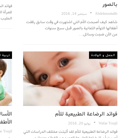
بالصور
فوائد ال
للمرأة ا
Abdelmouttalib
سبتمبر 14, 2016
الحليب
شاهد كيف أصبحت الأم التي اشتهرت في وقت سابق رفقت
أطفالها التوأم الثمانية بالصور قبل سبع سنوات
من الآن ضجت وسائل…
الحمل و الولادة
تربية ا
فوائد الرضاعة الطبيعية للأم
الأسا
الأطف
Wafae Youjil
يوليو 20, 2016
فوائد الرضاعة الطبيعية للأم لقد أثبتت مختلف الدراسات التي
e Youjil
أجريت أن للرضاعة الطبيعة العديد من الفوائد ومنها: -…