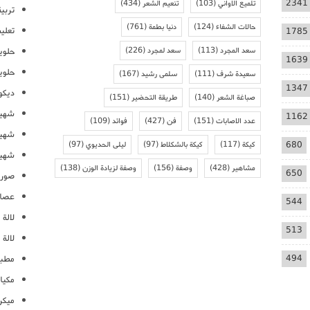
2341
تلميع الاواني
(103)
تنعيم الشعر
(434)
تربية
حالات الشفاء
(124)
دنيا بطمة
(761)
تعلي
1785
سعد المجرد
(113)
سعد لمجرد
(226)
حلوي
1639
حلوي
سعيدة شرف
(111)
سلمى رشيد
(167)
1347
ديكو
صباغة الشعر
(140)
طريقة التحضير
(151)
شهيو
1162
عدد الاصابات
(151)
فن
(427)
فوائد
(109)
شهيو
680
كيكة
(117)
كيكة بالشكلاط
(97)
ليلى الحديوي
(97)
شهيو
مشاهير
(428)
وصفة
(156)
وصفة لزيادة الوزن
(138)
650
صور 
عصائ
544
لالة م
513
لالة 
494
مطبخ
مكيا
ميكرو