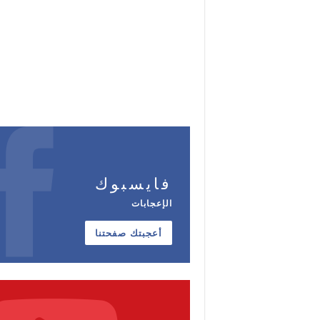
فايسبوك
الإعجابات
أعجبتك صفحتنا