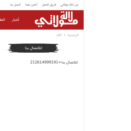
عن لالة مولاتي
فريق العمل
أعلن معنا
اتصل بنا
أخبار
الط
الرئيسية
الأم
للاتصال بنا
للاتصال بنا+212614999191