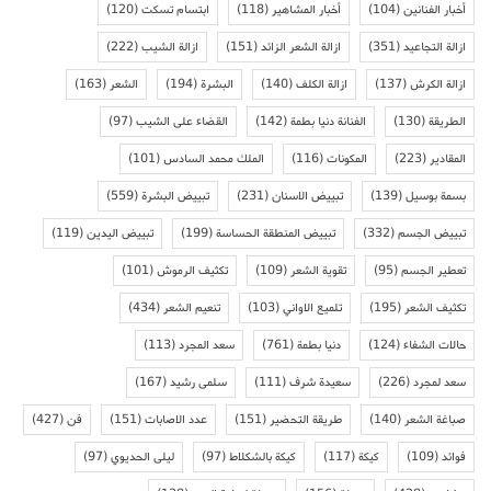
أخبار الفنانين
(104)
أخبار المشاهير
(118)
ابتسام تسكت
(120)
ازالة التجاعيد
(351)
ازالة الشعر الزائد
(151)
ازالة الشيب
(222)
ازالة الكرش
(137)
ازالة الكلف
(140)
البشرة
(194)
الشعر
(163)
الطريقة
(130)
الفنانة دنيا بطمة
(142)
القضاء على الشيب
(97)
المقادير
(223)
المكونات
(116)
الملك محمد السادس
(101)
بسمة بوسيل
(139)
تبييض الاسنان
(231)
تبييض البشرة
(559)
تبييض الجسم
(332)
تبييض المنطقة الحساسة
(199)
تبييض اليدين
(119)
تعطير الجسم
(95)
تقوية الشعر
(109)
تكثيف الرموش
(101)
تكثيف الشعر
(195)
تلميع الاواني
(103)
تنعيم الشعر
(434)
حالات الشفاء
(124)
دنيا بطمة
(761)
سعد المجرد
(113)
سعد لمجرد
(226)
سعيدة شرف
(111)
سلمى رشيد
(167)
صباغة الشعر
(140)
طريقة التحضير
(151)
عدد الاصابات
(151)
فن
(427)
فوائد
(109)
كيكة
(117)
كيكة بالشكلاط
(97)
ليلى الحديوي
(97)