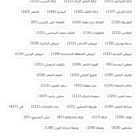
ازالة التجاعيد
(351)
ازالة الشعر الزائد
(151)
ازالة الشيب
(222)
ازالة الكرش
(137)
ازالة الكلف
(140)
البشرة
(194)
الشعر
(163)
الطريقة
(130)
الفنانة دنيا بطمة
(142)
القضاء على الشيب
(97)
المقادير
(223)
المكونات
(116)
الملك محمد السادس
(101)
بسمة بوسيل
(139)
تبييض الاسنان
(231)
تبييض البشرة
(559)
تبييض الجسم
(332)
تبييض المنطقة الحساسة
(199)
تبييض اليدين
(119)
تعطير الجسم
(95)
تقوية الشعر
(109)
تكثيف الرموش
(101)
تكثيف الشعر
(195)
تلميع الاواني
(103)
تنعيم الشعر
(434)
حالات الشفاء
(124)
دنيا بطمة
(761)
سعد المجرد
(113)
سعد لمجرد
(226)
سعيدة شرف
(111)
سلمى رشيد
(167)
صباغة الشعر
(140)
طريقة التحضير
(151)
عدد الاصابات
(151)
فن
(427)
فوائد
(109)
كيكة
(117)
كيكة بالشكلاط
(97)
ليلى الحديوي
(97)
مشاهير
(428)
وصفة
(156)
وصفة لزيادة الوزن
(138)