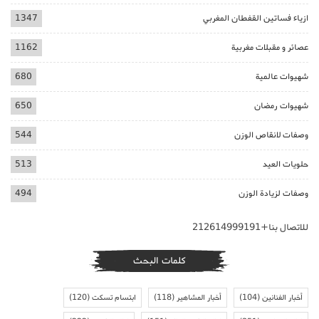
ازياء فساتين القفطان المغربي
1347
عصائر و مقبلات مغربية
1162
شهيوات عالمية
680
شهيوات رمضان
650
وصفات لانقاص الوزن
544
حلويات العيد
513
وصفات لزيادة الوزن
494
للاتصال بنا+212614999191
كلمات البحث
أخبار الفنانين
(104)
أخبار المشاهير
(118)
ابتسام تسكت
(120)