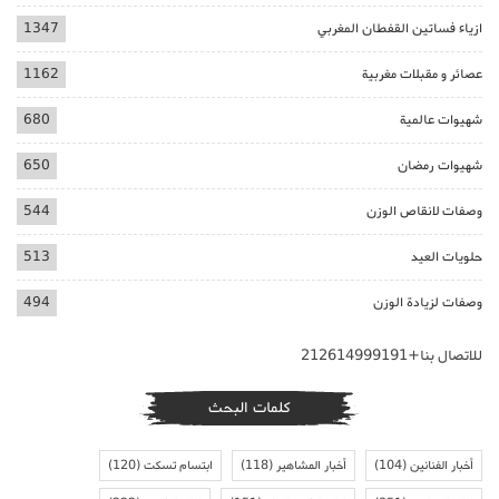
ازياء فساتين القفطان المغربي
1347
عصائر و مقبلات مغربية
1162
شهيوات عالمية
680
شهيوات رمضان
650
وصفات لانقاص الوزن
544
حلويات العيد
513
وصفات لزيادة الوزن
494
للاتصال بنا+212614999191
كلمات البحث
أخبار الفنانين
(104)
أخبار المشاهير
(118)
ابتسام تسكت
(120)