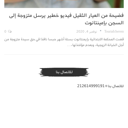
فضيحة من العيار الثقيل فيديو خطير يرسل متزوجة إلى
السجن بإمينتانوت
TouriaIcherem
نوفمبر 4, 2020
0
قضت المحكمة الابتدائية بإيمنتانوت بستة أشهر حبسا نافذا في حق سيدة متزوجة من
أجل الخيانة الزوجية، وبعدم مؤاخذتها،…
للاتصال بنا
للاتصال بنا+212614999191