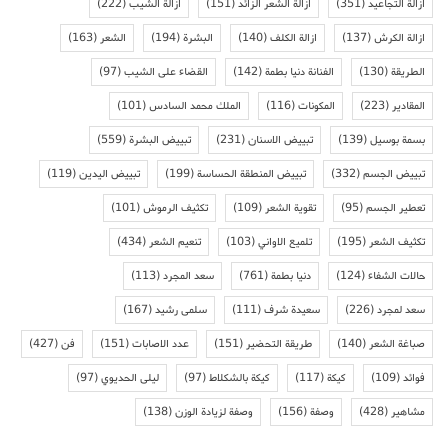
ازالة التجاعيد
(351)
ازالة الشعر الزائد
(151)
ازالة الشيب
(222)
ازالة الكرش
(137)
ازالة الكلف
(140)
البشرة
(194)
الشعر
(163)
الطريقة
(130)
الفنانة دنيا بطمة
(142)
القضاء على الشيب
(97)
المقادير
(223)
المكونات
(116)
الملك محمد السادس
(101)
بسمة بوسيل
(139)
تبييض الاسنان
(231)
تبييض البشرة
(559)
تبييض الجسم
(332)
تبييض المنطقة الحساسة
(199)
تبييض اليدين
(119)
تعطير الجسم
(95)
تقوية الشعر
(109)
تكثيف الرموش
(101)
تكثيف الشعر
(195)
تلميع الاواني
(103)
تنعيم الشعر
(434)
حالات الشفاء
(124)
دنيا بطمة
(761)
سعد المجرد
(113)
سعد لمجرد
(226)
سعيدة شرف
(111)
سلمى رشيد
(167)
صباغة الشعر
(140)
طريقة التحضير
(151)
عدد الاصابات
(151)
فن
(427)
فوائد
(109)
كيكة
(117)
كيكة بالشكلاط
(97)
ليلى الحديوي
(97)
مشاهير
(428)
وصفة
(156)
وصفة لزيادة الوزن
(138)