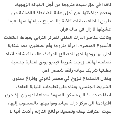
نافذا في حق سيدة متزوجة من أجل الخيانة الزوجية،
وبعدم مؤاخذتها، من أجل إهانة الضابطة القضائية عن
طريق الادلاء ببيانات كاذبة والتصريح ببراءتها منها، فيما
عشيقها لا زال في حالة فرار.
وكانت عناصر الدرك الملكي للمركز الترابي بمجاط، اعتقلت
الأسبوع المنصرم، امرأة متزوجة وأم لطفلين، بعد شكاية
أدلى بها زوجها لدى المصالح الدركية، عقب اكتشافه أثناء
تصفحه لهاتف زوجته شريط فيديو يوثق لعملية جنسية
بطلتها شريكة حياته رفقة شخص آخر.
وخلال الاستماع للزوج في محضر قانوني وإفراغ محتوى
الشريط الجنسي، وبناء على تعليمات النيابة العامة،
انتقلت دورية الى مسكن المتهمة بجماعة ادويران، إذ جرى
اقتيادها الى مركز درك مجاط ومواجهتها بالمنسوب إليها،
حيث اعترفت جملة وتفصيلا بوقائع النازلة وأكدت أنها لا