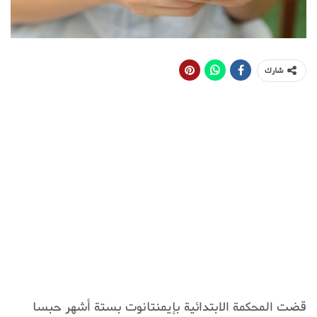
شارك
قضت المحكمة الابتدائية بإيمنتانوت بستة أشهر حبسا