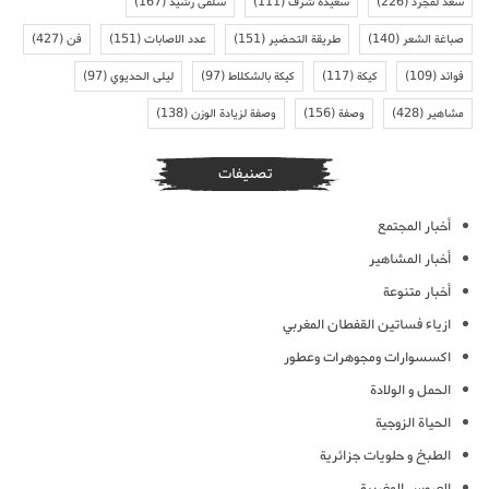
سعد لمجرد
(226)
سعيدة شرف
(111)
سلمى رشيد
(167)
صباغة الشعر
(140)
طريقة التحضير
(151)
عدد الاصابات
(151)
فن
(427)
فوائد
(109)
كيكة
(117)
كيكة بالشكلاط
(97)
ليلى الحديوي
(97)
مشاهير
(428)
وصفة
(156)
وصفة لزيادة الوزن
(138)
تصنيفات
أخبار المجتمع
أخبار المشاهير
أخبار متنوعة
ازياء فساتين القفطان المغربي
اكسسوارات ومجوهرات وعطور
الحمل و الولادة
الحياة الزوجية
الطبخ و حلويات جزائرية
العروس المغربية