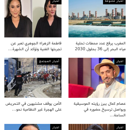
أخبار متنوعة
اخبار
المغرب يرفع عدد محطات تحلية
فاطمة الزهراء الجوهري تعبر عن
مياه البحر إلى 36 بحلول 2030
تجربتها الفنية وتؤكد أن الشهرة…
اخبار
أخبار المجتمع
عصام كمال يبرز رؤيته الموسيقية
الأمن يوقف مشتبهين في التحريض
ويواصل ترسيخ حضوره في
على الهجرة غير النظامية نحو…
الساحة…
اخبار
اخبار