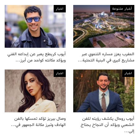
أخبار متنوعة
اخبار
المغرب يعزز مساره التنموي عبر
أيوب كريطع يعبر عن إبداعه الفني
مشاريع كبرى في البنية التحتية…
ويؤكد مكانته كواحد من أبرز…
اخبار
اخبار
أيوب روحال يكشف رؤيته للفن
وصال بيريز تؤكد تمسكها بالفن
الشعبي ويؤكد أن النجاح يحتاج
الهادف وتبرز مكانة الجمهور في…
إلى…