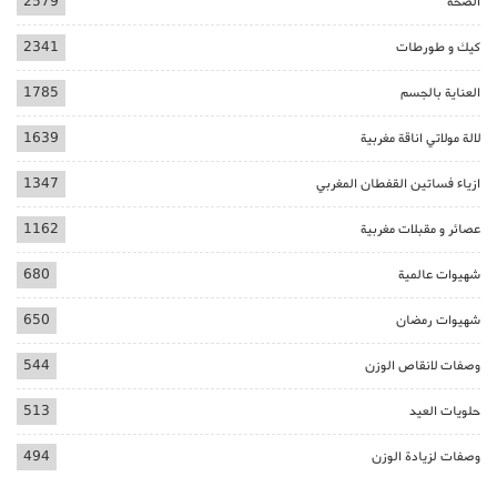
الصحة
2579
كيك و طورطات
2341
العناية بالجسم
1785
لالة مولاتي اناقة مغربية
1639
ازياء فساتين القفطان المغربي
1347
عصائر و مقبلات مغربية
1162
شهيوات عالمية
680
شهيوات رمضان
650
وصفات لانقاص الوزن
544
حلويات العيد
513
وصفات لزيادة الوزن
494