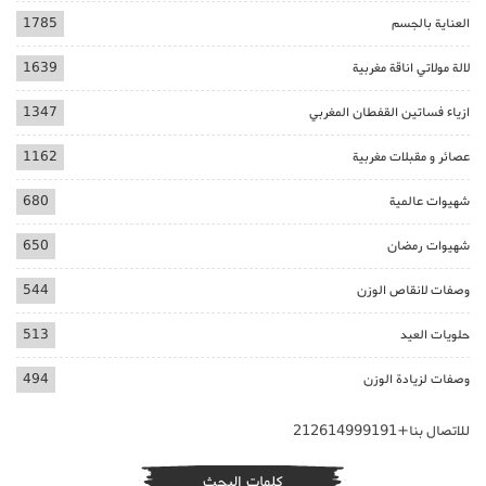
العناية بالجسم
1785
لالة مولاتي اناقة مغربية
1639
ازياء فساتين القفطان المغربي
1347
عصائر و مقبلات مغربية
1162
شهيوات عالمية
680
شهيوات رمضان
650
وصفات لانقاص الوزن
544
حلويات العيد
513
وصفات لزيادة الوزن
494
للاتصال بنا+212614999191
كلمات البحث