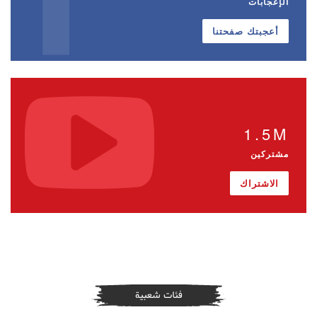
الإعجابات
أعجبتك صفحتنا
1.5M
مشتركين
الاشتراك
فئات شعبية