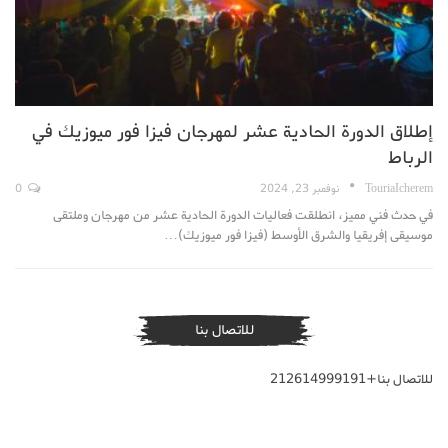
إطلاق الدورة الحادية عشر لمهرجان فيزا فور ميوزيك في
الرباط
TouriaIcherem
نوفمبر 23, 2024
0
في حدث فني مميز، انطلقت فعاليات الدورة الحادية عشر من مهرجان وملتقى
موسيقى إفريقيا والشرق الأوسط (فيزا فور ميوزيك)…
للاتصال بنا
للاتصال بنا+212614999191