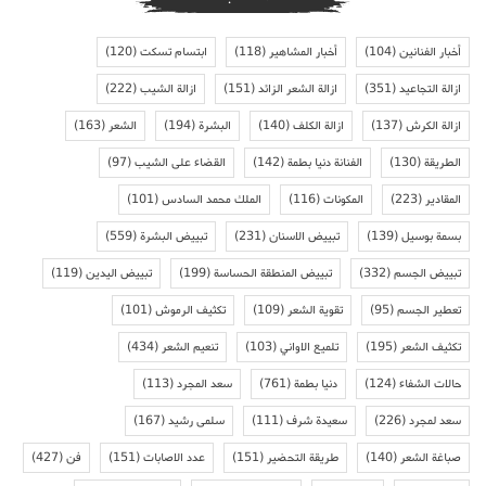
أخبار الفنانين
(104)
أخبار المشاهير
(118)
ابتسام تسكت
(120)
ازالة التجاعيد
(351)
ازالة الشعر الزائد
(151)
ازالة الشيب
(222)
ازالة الكرش
(137)
ازالة الكلف
(140)
البشرة
(194)
الشعر
(163)
الطريقة
(130)
الفنانة دنيا بطمة
(142)
القضاء على الشيب
(97)
المقادير
(223)
المكونات
(116)
الملك محمد السادس
(101)
بسمة بوسيل
(139)
تبييض الاسنان
(231)
تبييض البشرة
(559)
تبييض الجسم
(332)
تبييض المنطقة الحساسة
(199)
تبييض اليدين
(119)
تعطير الجسم
(95)
تقوية الشعر
(109)
تكثيف الرموش
(101)
تكثيف الشعر
(195)
تلميع الاواني
(103)
تنعيم الشعر
(434)
حالات الشفاء
(124)
دنيا بطمة
(761)
سعد المجرد
(113)
سعد لمجرد
(226)
سعيدة شرف
(111)
سلمى رشيد
(167)
صباغة الشعر
(140)
طريقة التحضير
(151)
عدد الاصابات
(151)
فن
(427)