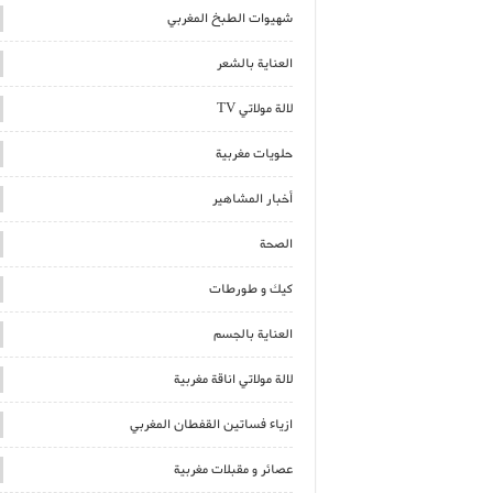
شهيوات الطبخ المغربي
العناية بالشعر
لالة مولاتي TV
حلويات مغربية
أخبار المشاهير
الصحة
كيك و طورطات
العناية بالجسم
لالة مولاتي اناقة مغربية
ازياء فساتين القفطان المغربي
عصائر و مقبلات مغربية