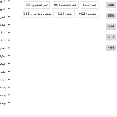
شهيو
680
كيكة
(117)
كيكة بالشكلاط
(97)
ليلى الحديوي
(97)
شهيو
مشاهير
(428)
وصفة
(156)
وصفة لزيادة الوزن
(138)
650
صور 
عصائ
544
لالة م
513
لالة 
494
مطبخ
مكيا
ميكرو
نصائ
نصائ
وصفا
وصفا
وصفا