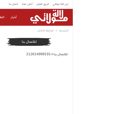
عن لالة مولاتي
فريق العمل
أعلن معنا
اتصل بنا
أخبار
الط
الرئيسية
أومليط بالخضر
للاتصال بنا
للاتصال بنا+212614999191