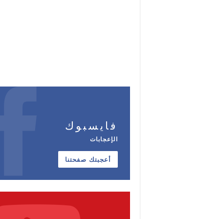
فايسبوك
الإعجابات
أعجبتك صفحتنا