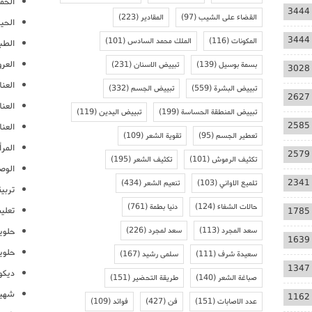
الحمل
3444
القضاء على الشيب
(97)
المقادير
(223)
الحيا
3444
المكونات
(116)
الملك محمد السادس
(101)
الطب
العر
بسمة بوسيل
(139)
تبييض الاسنان
(231)
3028
العنا
تبييض البشرة
(559)
تبييض الجسم
(332)
2627
العن
تبييض المنطقة الحساسة
(199)
تبييض اليدين
(119)
2585
العنا
تعطير الجسم
(95)
تقوية الشعر
(109)
المرأ
2579
تكثيف الرموش
(101)
تكثيف الشعر
(195)
الوص
2341
تلميع الاواني
(103)
تنعيم الشعر
(434)
تربية
حالات الشفاء
(124)
دنيا بطمة
(761)
تعلي
1785
سعد المجرد
(113)
سعد لمجرد
(226)
حلوي
1639
حلوي
سعيدة شرف
(111)
سلمى رشيد
(167)
1347
ديكو
صباغة الشعر
(140)
طريقة التحضير
(151)
شهيو
1162
عدد الاصابات
(151)
فن
(427)
فوائد
(109)