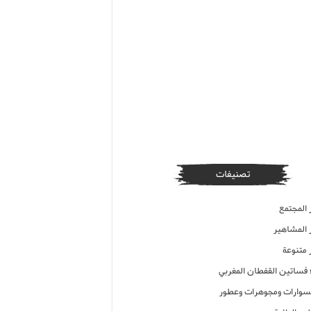
تصنيفات
 المجتمع
ر المشاهير
 متنوعة
ء فساتين القفطان المغربي
وارات ومجوهرات وعطور