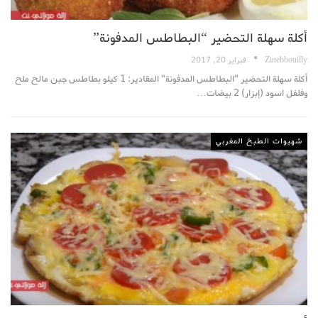
أكلة سهلة التحضير “البطاطس المدفونة”
Zinebbouilly
فبراير 20, 2017
أكلة سهلة التحضير "البطاطس المدفونة" المقادير: 1 كيلو بطاطس جبن مالح ملح
وفلفل اسود (إبزار) 2 بيضات…
شهيوات الطبخ المغربي