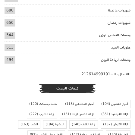
شهيوات عالمية
680
شهيوات رمضان
650
وصفات لانقاص الوزن
544
حلويات العيد
513
وصفات لزيادة الوزن
494
للاتصال بنا+212614999191
كلمات البحث
أخبار الفنانين
(104)
أخبار المشاهير
(118)
ابتسام تسكت
(120)
ازالة التجاعيد
(351)
ازالة الشعر الزائد
(151)
ازالة الشيب
(222)
ازالة الكرش
(137)
ازالة الكلف
(140)
البشرة
(194)
الشعر
(163)
الطريقة
(130)
الفنانة دنيا بطمة
(142)
القضاء على الشيب
(97)