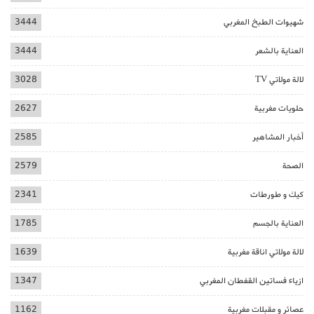
شهيوات الطبخ المغربي
3444
العناية بالشعر
3444
لالة مولاتي TV
3028
حلويات مغربية
2627
أخبار المشاهير
2585
الصحة
2579
كيك و طورطات
2341
العناية بالجسم
1785
لالة مولاتي اناقة مغربية
1639
ازياء فساتين القفطان المغربي
1347
عصائر و مقبلات مغربية
1162