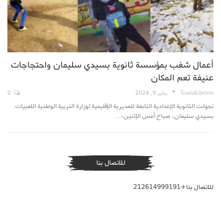
أعمال شغب بمؤسسة ثانوية بسيدي سليمان واحتجاجات
عنيفة تعم المكان
TouriaIcherem
يناير 9, 2024
0
تحولت الثانوية الإعدادية التابعة للمديرية الإقليمية لوزارة التربية الوطنية اللعبيات
بسيدي سليمان، صباح أمس الإثنين،…
للاتصال بنا
للاتصال بنا+212614999191