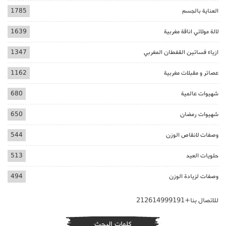
العناية بالجسم
1785
لالة مولاتي اناقة مغربية
1639
ازياء فساتين القفطان المغربي
1347
عصائر و مقبلات مغربية
1162
شهيوات عالمية
680
شهيوات رمضان
650
وصفات لانقاص الوزن
544
حلويات العيد
513
وصفات لزيادة الوزن
494
للاتصال بنا+212614999191
كلمات البحث