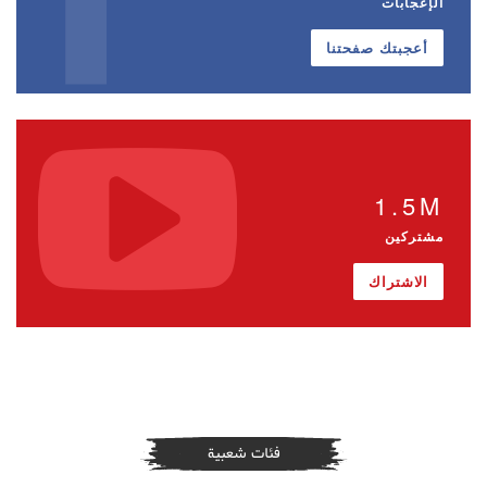
الإعجابات
أعجبتك صفحتنا
1.5M
مشتركين
الاشتراك
فئات شعبية