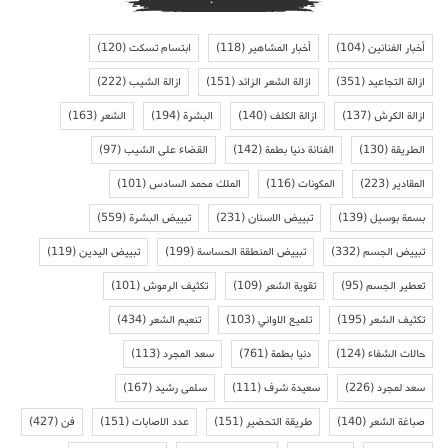
أخبار الفنانين
(104)
أخبار المشاهير
(118)
ابتسام تسكت
(120)
ازالة التجاعيد
(351)
ازالة الشعر الزائد
(151)
ازالة الشيب
(222)
ازالة الكرش
(137)
ازالة الكلف
(140)
البشرة
(194)
الشعر
(163)
الطريقة
(130)
الفنانة دنيا بطمة
(142)
القضاء على الشيب
(97)
المقادير
(223)
المكونات
(116)
الملك محمد السادس
(101)
بسمة بوسيل
(139)
تبييض الاسنان
(231)
تبييض البشرة
(559)
تبييض الجسم
(332)
تبييض المنطقة الحساسة
(199)
تبييض اليدين
(119)
تعطير الجسم
(95)
تقوية الشعر
(109)
تكثيف الرموش
(101)
تكثيف الشعر
(195)
تلميع الاواني
(103)
تنعيم الشعر
(434)
حالات الشفاء
(124)
دنيا بطمة
(761)
سعد المجرد
(113)
سعد لمجرد
(226)
سعيدة شرف
(111)
سلمى رشيد
(167)
صباغة الشعر
(140)
طريقة التحضير
(151)
عدد الاصابات
(151)
فن
(427)