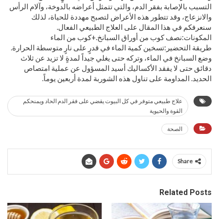
التسبب بالإصابة بفقر الدم، والتي تتمثل أعراضه بالدوخة، وآلام الرأس
والانزعاج، وقد تتطور هذه الأعراض لتصبح مهددة للحياة، لذلك
سنعرفكم في هذا المقال على العلاج الطبيعي الفعال.
المكونات:نصف كوب من أوراق السبانخ.+كوب من الماء
طريقة التحضير:تسخين كمية الماء في قدرٍ على نارٍ متوسطة الحرارة.
وضع السبانخ في الماء، وتركه حتى يغلي جيداً لمدةٍ لا تزيد عن ثلاث
دقائق حتى لا يفقد الأكساليك أسيد المسؤول عن عملية امتصاص
الحديد. المداومة على تناول هذه الشوربة لمدة أربعين يوماً.
علاج طبيعي متوفر في كل البيوت يقضي على فقر الدم الحاد ويمنحكم
القوة والحيوية
الصحة
Share
Related Posts