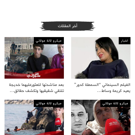
أخر المقلات
اخبار
ميكرو لالة مولاتي
الفيلم السينمائي “السمطة كدور”
بعد مناشدتها للعثورعليهما خديجة
يعيد كريمة وساط…
تلتقي شقيقيها وتكشف حقائق…
ميكرو لالة مولاتي
ميكرو لالة مولاتي