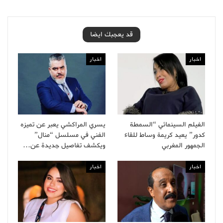
قد يعجبك ايضا
اخبار
اخبار
الفيلم السينمائي “السمطة
يسري المراكشي يعبر عن تميزه
كدور” يعيد كريمة وساط للقاء
الفني في مسلسل “منال”
الجمهور المغربي
ويكشف تفاصيل جديدة عن…
اخبار
اخبار