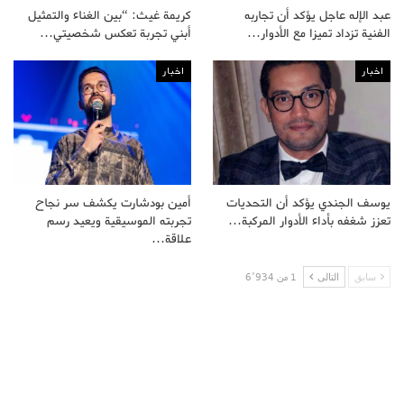
عبد الإله عاجل يؤكد أن تجاربه
كريمة غيث: “بين الغناء والتمثيل
الفنية تزداد تميزا مع الأدوار…
أبني تجربة تعكس شخصيتي…
اخبار
اخبار
يوسف الجندي يؤكد أن التحديات
أمين بودشارت يكشف سر نجاح
تعزز شغفه بأداء الأدوار المركبة…
تجربته الموسيقية ويعيد رسم
علاقة…
سابق
التالى
1 من 6٬934