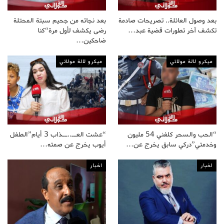
بعد وصول العائلة.. تصريحات صادمة
بعد نجاته من جحيم سبتة المحتلة
تكشف آخر تطورات قضية عبد…
رضى يكشف لأول مرة“كنا
ضاحكين…
ميكرو لالة مولاتي
ميكرو لالة مولاتي
“الحب والسحر كلفني 54 مليون
“عشت العــ..ــذاب 3 أيام”الطفل
وخدمتي”دركي سابق يخرج عن…
أيوب يخرج عن صمته…
اخبار
اخبار