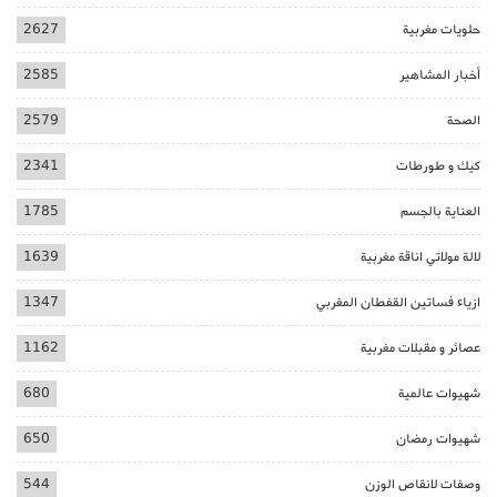
حلويات مغربية
2627
أخبار المشاهير
2585
الصحة
2579
كيك و طورطات
2341
العناية بالجسم
1785
لالة مولاتي اناقة مغربية
1639
ازياء فساتين القفطان المغربي
1347
عصائر و مقبلات مغربية
1162
شهيوات عالمية
680
شهيوات رمضان
650
وصفات لانقاص الوزن
544