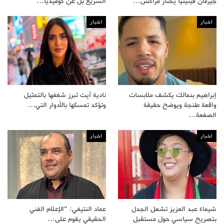
جيرمان فيتينيا يختار مراكش…
السريع بل عن كوميديا…
اخبار
اخبار
إبراهيم بنمالك يكشف ملابسات
نادية آيت تبرز شغفها بالتمثيل
واقعة طنجة ويوضح حقيقة
وتؤكد تمسكها بالأدوار التي…
الصفعة…
اخبار
اخبار
شيماء عبد العزيز تشعل الجدل
عماد النتيفي: “الإعلام الفني
بتصريح سياسي حول مستقبل
الحقيقي يقوم على…