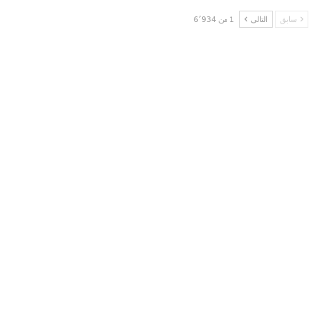
سابق
التالى
1 من 6٬934