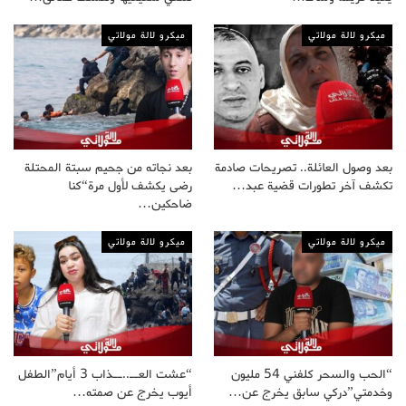
ميكرو لالة مولاتي
ميكرو لالة مولاتي
بعد وصول العائلة.. تصريحات صادمة
بعد نجاته من جحيم سبتة المحتلة
تكشف آخر تطورات قضية عبد…
رضى يكشف لأول مرة“كنا
ضاحكين…
ميكرو لالة مولاتي
ميكرو لالة مولاتي
“الحب والسحر كلفني 54 مليون
“عشت العــ..ــذاب 3 أيام”الطفل
وخدمتي”دركي سابق يخرج عن…
أيوب يخرج عن صمته…