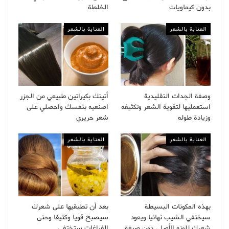
بدون كيماويات
الخلطة
العناية بالشعر
العناية بالشعر
وصفة الجدات التقليدية
أتيتك بكيراتين طبيعي من الجزر
استعمليها لتقوية الشعر وتكثيفه
اصنعيه بنفسك واحصلي على
وزيادة طوله
شعر حريري
العناية بالشعر
العناية بالشعر
بهذه المكونات البسيطة
بعد أن تطبقيها على شعرك
سيختفي الشيب نهائيا ويعود
سيصبح قويا وكثيفا وحتى
شعرك للونه الأصلي دون صبغة
الفراغات ستختفي