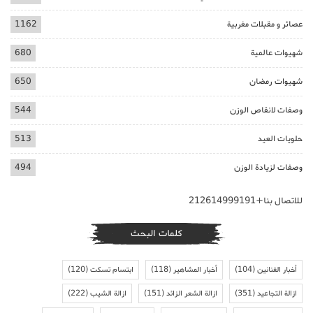
عصائر و مقبلات مغربية
1162
شهيوات عالمية
680
شهيوات رمضان
650
وصفات لانقاص الوزن
544
حلويات العيد
513
وصفات لزيادة الوزن
494
للاتصال بنا+212614999191
كلمات البحث
أخبار الفنانين
(104)
أخبار المشاهير
(118)
ابتسام تسكت
(120)
ازالة التجاعيد
(351)
ازالة الشعر الزائد
(151)
ازالة الشيب
(222)