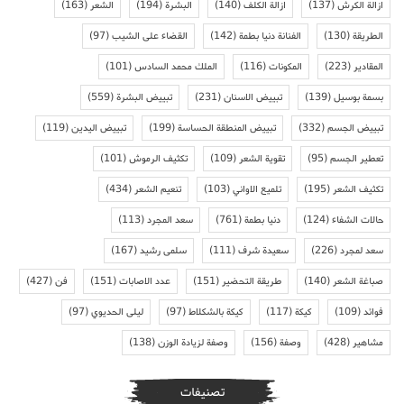
ازالة الكرش
(137)
ازالة الكلف
(140)
البشرة
(194)
الشعر
(163)
الطريقة
(130)
الفنانة دنيا بطمة
(142)
القضاء على الشيب
(97)
المقادير
(223)
المكونات
(116)
الملك محمد السادس
(101)
بسمة بوسيل
(139)
تبييض الاسنان
(231)
تبييض البشرة
(559)
تبييض الجسم
(332)
تبييض المنطقة الحساسة
(199)
تبييض اليدين
(119)
تعطير الجسم
(95)
تقوية الشعر
(109)
تكثيف الرموش
(101)
تكثيف الشعر
(195)
تلميع الاواني
(103)
تنعيم الشعر
(434)
حالات الشفاء
(124)
دنيا بطمة
(761)
سعد المجرد
(113)
سعد لمجرد
(226)
سعيدة شرف
(111)
سلمى رشيد
(167)
صباغة الشعر
(140)
طريقة التحضير
(151)
عدد الاصابات
(151)
فن
(427)
فوائد
(109)
كيكة
(117)
كيكة بالشكلاط
(97)
ليلى الحديوي
(97)
مشاهير
(428)
وصفة
(156)
وصفة لزيادة الوزن
(138)
تصنيفات