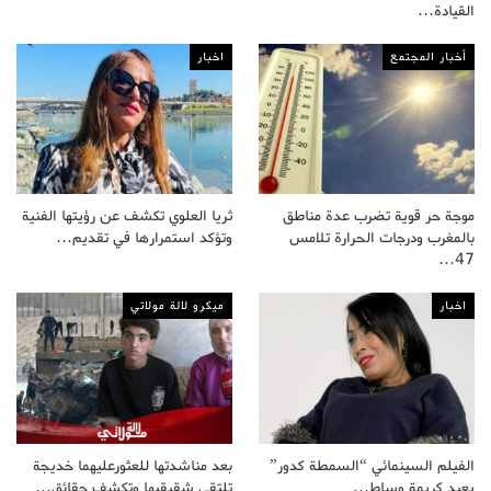
القيادة…
أخبار المجتمع
اخبار
موجة حر قوية تضرب عدة مناطق
ثريا العلوي تكشف عن رؤيتها الفنية
بالمغرب ودرجات الحرارة تلامس
وتؤكد استمرارها في تقديم…
47…
اخبار
ميكرو لالة مولاتي
الفيلم السينمائي “السمطة كدور”
بعد مناشدتها للعثورعليهما خديجة
يعيد كريمة وساط…
تلتقي شقيقيها وتكشف حقائق…