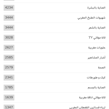
العناية بالبشرة
4234
شهيوات الطبخ المغربي
3444
العناية بالشعر
3444
لالة مولاتي TV
3028
حلويات مغربية
2627
أخبار المشاهير
2585
الصحة
2579
كيك و طورطات
2341
العناية بالجسم
1785
لالة مولاتي اناقة مغربية
1639
ازياء فساتين القفطان المغربي
1347