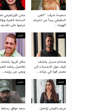
سعيدة شرف: “الفن
حنان الإبراهيمي تعو
الحقيقي يبدأ من احترام
الساحة الفنية وتؤك
الهوية…
حرصها على تقديم
اخبار
اخبار
هشام مسرار يكشف
جلال قريوا يكشف
كيف حول التحديات إلى
تفاصيل رحلته الفني
مصدر قوة في حياته…
ويعبر عن رؤيته…
اخبار
اخبار
مريم باكوش تواصل
سعد موفق يسلط ا