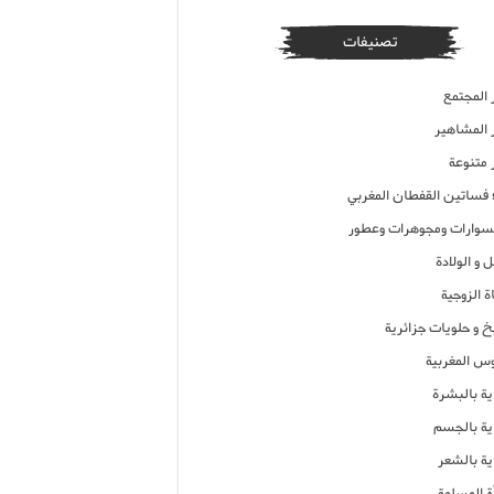
تصنيفات
 المجتمع
ر المشاهير
 متنوعة
ء فساتين القفطان المغربي
وارات ومجوهرات وعطور
 و الولادة
ة الزوجية
خ و حلويات جزائرية
وس المغربية
ية بالبشرة
اية بالجسم
ية بالشعر
ة المسلمة