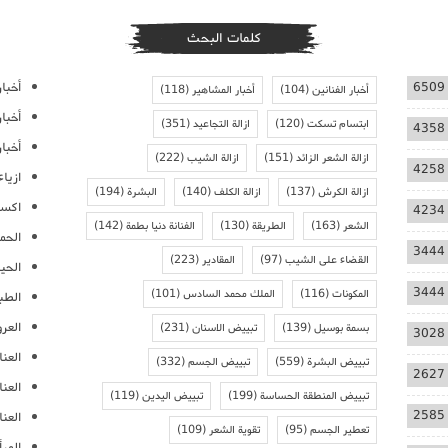
كلمات البحث
أخبار
6509
أخبار الفنانين
(104)
أخبار المشاهير
(118)
أخبا
ابتسام تسكت
(120)
ازالة التجاعيد
(351)
4358
أخبار
ازالة الشعر الزائد
(151)
ازالة الشيب
(222)
4258
ازيا
ازالة الكرش
(137)
ازالة الكلف
(140)
البشرة
(194)
اكسس
4234
الشعر
(163)
الطريقة
(130)
الفنانة دنيا بطمة
(142)
الحمل
3444
القضاء على الشيب
(97)
المقادير
(223)
الحيا
3444
المكونات
(116)
الملك محمد السادس
(101)
الطب
العر
بسمة بوسيل
(139)
تبييض الاسنان
(231)
3028
العنا
تبييض البشرة
(559)
تبييض الجسم
(332)
2627
العن
تبييض المنطقة الحساسة
(199)
تبييض اليدين
(119)
2585
العنا
تعطير الجسم
(95)
تقوية الشعر
(109)
المرأ