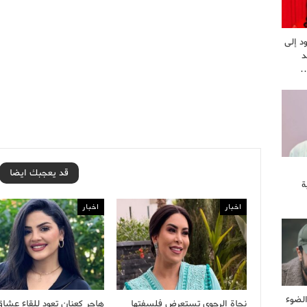
د إلى
د
…
قد يعجبك ايضا
ة
اخبار
اخبار
لضوء
نجاة الرجوي تستعرض فلسفتها
هاجر كعنان تعود للقاء عشاق