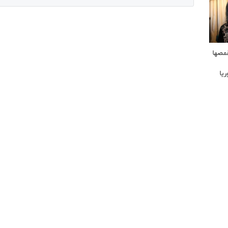
مصها
يا