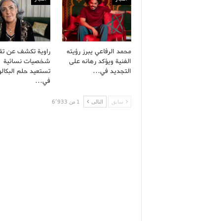
محمد الرفاعي يبرز رؤيته
راوية تكشف عن تق
الفنية ويؤكد رهانه على
شخصيات نسائية
التجديد في…
تستعيد حلم البكالور
في…
سابق
التالى
1 من 6٬933