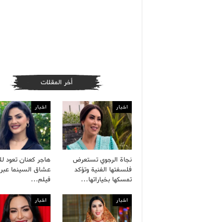
أخر المقلات
اخبار
اخبار
نجاة الرجوي تستعرض
هاجر كعنان تعود لل
فلسفتها الفنية وتؤكد
عشاق السينما عبر
تمسكها بخياراتها…
فيلم…
اخبار
اخبار