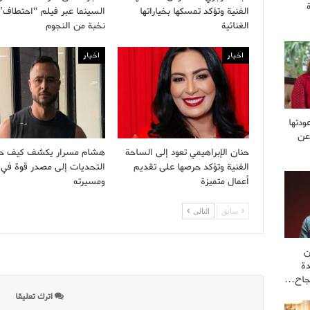
الفنية وتؤكد تمسكها بخياراتها
السينما عبر فيلم “احتطاف”
الغنائية
نخبة من النجوم
اخبار
اخبار
ودتها
عن
حنان الإبراهيمي تعود إلى الساحة
هشام مسرار يكشف كيف ح
الفنية وتؤكد حرصها على تقديم
التحديات إلى مصدر قوة في 
أعمال متميزة
ومسيرته
سابق
التالى
ن
ة
نجاح…
اترك تعليقا