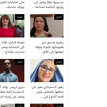
مسيرتها بثقة وتعبر عن
على اختياراته الفنية
رؤيتها الخاصة لصناعة…
ويؤكد تمسكه…
اخبار
اخبار
زهيرة صديق تبرز
نعيمة إلياس تؤكد ع
طموحاتها الفنية وتؤكد
إلى الشاشة وتعبر 
تطلعها إلى آفاق…
تحديات الإنتاج…
اخبار
اخبار
زهور السليماني تعبر عن
ديزي دروس يؤكد أ
شغفها بالتمثيل وتبرز
السياسة لعبة معقد
قيمة التنوع في…
ويعبر عن رؤيته لل
اخبار
اخبار