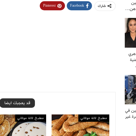
ين
Pinterest
Facebook
شارك
راهن…
وهري
نية
قد يعجبك ايضا
ين في
ة غير
مطبخ لالة مولاتي
مطبخ لالة مولاتي