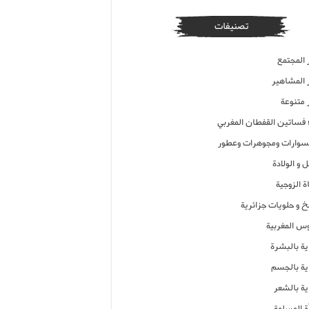
تصنيفات
 المجتمع
ر المشاهير
 متنوعة
ء فساتين القفطان المغربي
وارات ومجوهرات وعطور
 و الولادة
ة الزوجية
خ و حلويات جزائرية
وس المغربية
ية بالبشرة
اية بالجسم
ية بالشعر
ة المسلمة