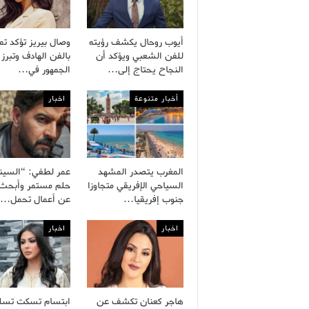
أيوب روحال يكشف رؤيته
وصال بيريز تؤكد تم
للفن الشعبي ويؤكد أن
بالفن الهادف وتبرز 
النجاح يحتاج إلى…
الجمهور في…
أخبار متنوعة
اخبار
المغرب يتصدر المشهد
عمر لطفي: “السينم
السياحي الإفريقي متجاوزا
حلم مستمر وأبحث د
جنوب إفريقيا…
عن أعمال تحمل…
اخبار
اخبار
هاجر كعنان تكشف عن
ابتسام تسكت تسل