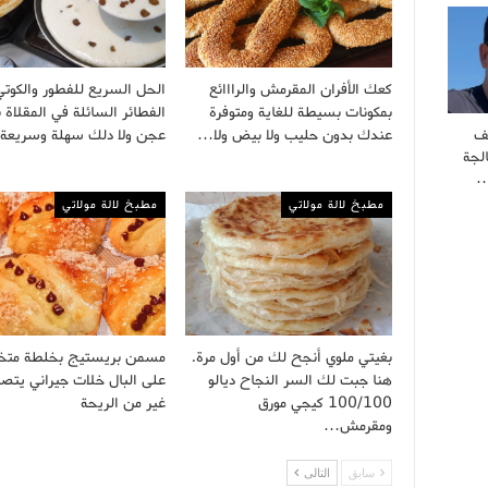
كعك الأفران المقرمش والرااائع
الحل السريع للفطور والكوتي
بمكونات بسيطة للغاية ومتوفرة
الفطائر السائلة في المقلاة 
عندك بدون حليب ولا بيض ولا…
عجن ولا دلك سهلة وسريع
ف
لجة
…
مطبخ لالة مولاتي
مطبخ لالة مولاتي
بغيتي ملوي أنجح لك من أول مرة.
مسمن بريستيج بخلطة مت
هنا جبت لك السر النجاح ديالو
على البال خلات جيراني يتصلو
100/100 كيجي مورق
غير من الريحة
ومقرمش…
سابق
التالى