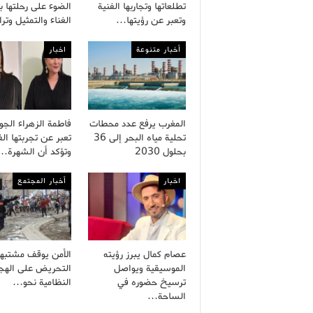
تطلعاتها وتجاربها الفنية
الضوء على رحلتها ب
وتعبر عن رؤيتها…
الغناء والتمثيل وت
أخبار متنوعة
اخبار
المغرب يرفع عدد محطات
فاطمة الزهراء الج
تحلية مياه البحر إلى 36
تعبر عن تجربتها الف
بحلول 2030
وتؤكد أن الشهرة…
اخبار
أخبار المجتمع
عصام كمال يبرز رؤيته
الأمن يوقف مشتبه
الموسيقية ويواصل
التحريض على الهجر
ترسيخ حضوره في
النظامية نحو…
الساحة…