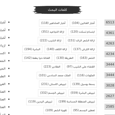
كلمات البحث
أخبار
6513
أخبار الفنانين
(104)
أخبار المشاهير
(118)
أخبا
ابتسام تسكت
(120)
ازالة التجاعيد
(351)
4361
أخبار
ازالة الشعر الزائد
(151)
ازالة الشيب
(222)
4263
ازيا
ازالة الكرش
(137)
ازالة الكلف
(140)
البشرة
(194)
اكسس
4234
الشعر
(163)
الطريقة
(130)
الفنانة دنيا بطمة
(142)
الحمل
3444
القضاء على الشيب
(97)
المقادير
(223)
الحيا
3444
المكونات
(116)
الملك محمد السادس
(101)
الطب
العر
بسمة بوسيل
(139)
تبييض الاسنان
(231)
3028
العنا
تبييض البشرة
(559)
تبييض الجسم
(332)
2627
العن
تبييض المنطقة الحساسة
(199)
تبييض اليدين
(119)
2585
العنا
تعطير الجسم
(95)
تقوية الشعر
(109)
المرأ