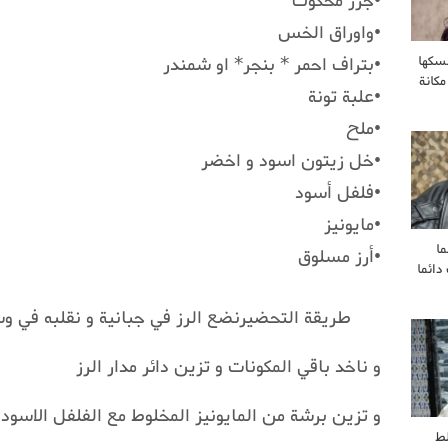
•جزر محكوك
•واوراق الخس
•بتراف احمر * بنجر* او شمندر
سكها
مكانة
•علبة تونة
•ملح
•خل زيتون اسود و اخضر
•فلفل أسود
•مايونيز
ا
•أرز مسلوق
ائما
طريقة التحضيرنضع الرز في جبانية و نقلبه في 
و ناخد باقي المكونات و تزين دائر مدار الرز
و تزين برشة من المايونيز المخلوط مع الفلفل الاسود
ط