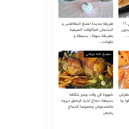
 !!
طريقة جديدة لصنع البطاطس و
بدون
البدنجان للمأكولات الصيفية
ة…
بطريقة سهلة ، بسيطة و
مكونات…
مطبخ لالة مولاتي
خطرش
شهيوة في وقت وجيز بتكلفة
ا بيا
بسيطة..دجاج لذيذ كيحمق ديروه
ماغتندموش وخصوصا الدجاج
رخيص