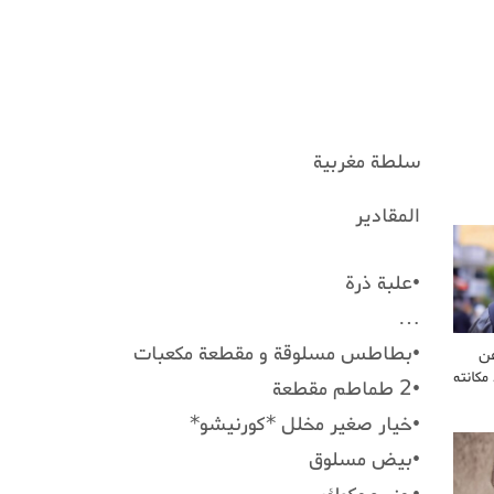
سلطة مغربية
المقادير
•علبة ذرة
…
•بطاطس مسلوقة و مقطعة مكعبات
عن
مكانته
•2 طماطم مقطعة
•خيار صغير مخلل *كورنيشو*
•بيض مسلوق