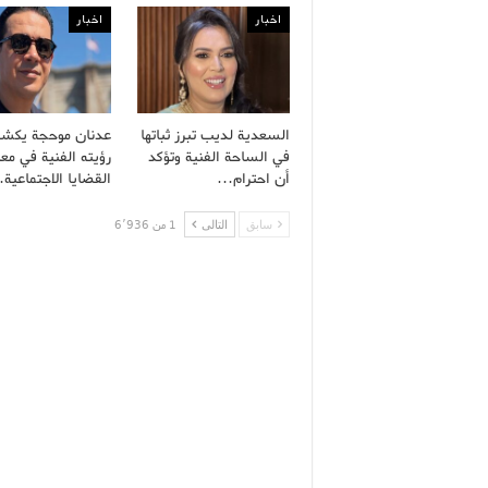
اخبار
اخبار
السعدية لديب تبرز ثباتها
عدنان موحجة يكش
في الساحة الفنية وتؤكد
رؤيته الفنية في معا
أن احترام…
القضايا الاجتماعية
سابق
التالى
1 من 6٬936