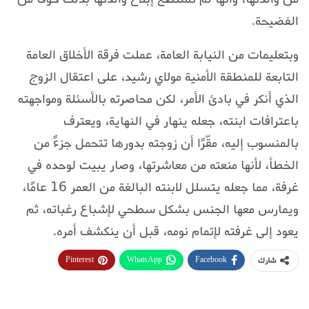
الفضيحة.
وبتعليمات من النيابة العامة، عملت فرقة الأخلاق العامة
التابعة للمنطقة الأمنية مولاي رشيد، على اعتقال الزوج
الذي أنكر في بادئ الأمر، لكن محاصرته بالأسئلة ومواجهته
باعترافات ابنته، جعله ينهار في النهاية، ويعترف
بالمنسوب إليه، مقّرًا أن زوجته بدورها تتحمل جزءً من
الخطأ، لأنها منعته من معاشرتها، وصار يبيت لوحده في
غرفة، مما جعله يتسلل لابنته البالغة من العمر 16 عامًا،
ويمارس معها الجنس بشكل سطحي لإشباع رغباته، ثم
يعود إلى غرفته لإتمام نومه، قبل أن ينكشف أمره.
Pinterest
WhatsApp
Facebook
شارك