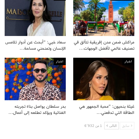
مراكش ضمن مدن إفريقية تتألق في
سعاد خيي: “أبحث عن أدوار تلامس
تصنيف عالمي لأفضل الوجهات…
الإنسان وتمنحني مساحة…
اخبار
اخبار
غيثة بنحيون: “محبة الجمهور هي
بدر سلطان يواصل بناء تجربته
الطاقة التي تدفعني…
الغنائية ويؤكد تطلعه إلى أعمال…
سابق
التالى
1 من 6٬932