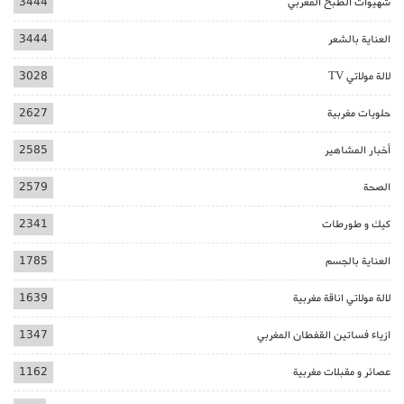
شهيوات الطبخ المغربي
3444
العناية بالشعر
3444
لالة مولاتي TV
3028
حلويات مغربية
2627
أخبار المشاهير
2585
الصحة
2579
كيك و طورطات
2341
العناية بالجسم
1785
لالة مولاتي اناقة مغربية
1639
ازياء فساتين القفطان المغربي
1347
عصائر و مقبلات مغربية
1162