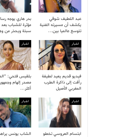
عبد اللطيف شوقي
بدر هاري يوجه رسال
يكشف أن مسيرته الفنية
مؤثرة للشباب بعد 
تتوسع عالميا بين…
سبتة ويحذر من و
اخبار
اخبار
فيديو قديم يعيد لطيفة
بلقيس فتحي: “الم
رأفت إلى ذاكرة الطرب
مصدر إلهام وجمهور
المغربي الأصيل
أكثر…
اخبار
اخبار
ابتسام العروسي تخطو
الشاب يونس يراه