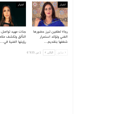
اخبار
اخبار
رجاء لطفين تبرز حضورها
جنات مهيد تواصل ر
الفني وتؤكد استمرار
التألق وتكشف ملام
شغفها بتقديم…
رؤيتها الفنية في…
سابق
التالى
1 من 6٬935