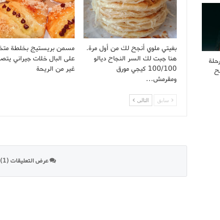
بغيتي ملوي أنجح لك من أول مرة.
مسمن بريستيج بخلطة مت
هنا جبت لك السر النجاح ديالو
على البال خلات جيراني يتصلو
حلة
100/100 كيجي مورق
غير من الريحة
ح
ومقرمش…
سابق
التالى
عرض التعليقات (1)