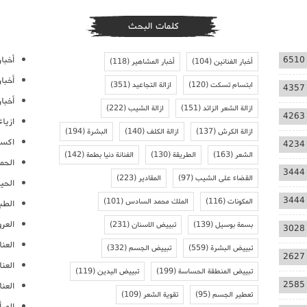
كلمات البحث
أخبار
6510
أخبار الفنانين
(104)
أخبار المشاهير
(118)
أخبا
ابتسام تسكت
(120)
ازالة التجاعيد
(351)
4357
أخبار
ازالة الشعر الزائد
(151)
ازالة الشيب
(222)
4263
ازيا
ازالة الكرش
(137)
ازالة الكلف
(140)
البشرة
(194)
اكسس
4234
الشعر
(163)
الطريقة
(130)
الفنانة دنيا بطمة
(142)
الحمل
3444
القضاء على الشيب
(97)
المقادير
(223)
الحيا
3444
المكونات
(116)
الملك محمد السادس
(101)
الطب
العر
بسمة بوسيل
(139)
تبييض الاسنان
(231)
3028
العنا
تبييض البشرة
(559)
تبييض الجسم
(332)
2627
العن
تبييض المنطقة الحساسة
(199)
تبييض اليدين
(119)
2585
العنا
تعطير الجسم
(95)
تقوية الشعر
(109)
المرأ