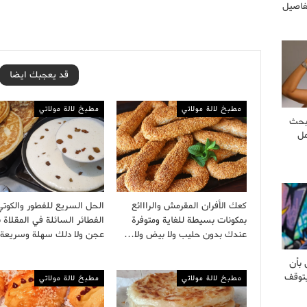
فاصيل
قد يعجبك ايضا
مطبخ لالة مولاتي
مطبخ لالة مولاتي
بحث
مل
كعك الأفران المقرمش والرااائع
الحل السريع للفطور والكوتي
بمكونات بسيطة للغاية ومتوفرة
الفطائر السائلة في المقلاة 
عندك بدون حليب ولا بيض ولا…
عجن ولا دلك سهلة وسريع
 بأن
يتوقف
مطبخ لالة مولاتي
مطبخ لالة مولاتي