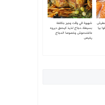
خطرش
شهيوة في وقت وجيز بتكلفة
ا بيا
بسيطة..دجاج لذيذ كيحمق ديروه
ماغتندموش وخصوصا الدجاج
رخيص