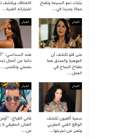
بثبات نحو السينما وتفتح
الاختلاف ويكشف ت
مجالا جديدا في…
اختياراته الفنية…
اخبار
اخبار
منى فتو تكشف أن
هند السداسي: “أ
الموهبة والصدق هما
دائما عن أعمال تح
مفتاح النجاح في
بصمتي وتلامس…
العمل…
اخبار
اخبار
سمية أكعبون تكشف
غاني القباج: “أؤمن
الواقع الفني المغربي
الفنان الحقيقي لا 
وتعبر عن تجربتها…
عن…