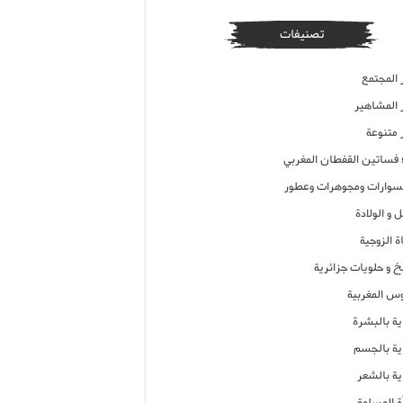
تصنيفات
 المجتمع
ر المشاهير
 متنوعة
ء فساتين القفطان المغربي
وارات ومجوهرات وعطور
 و الولادة
ة الزوجية
خ و حلويات جزائرية
وس المغربية
ية بالبشرة
اية بالجسم
ية بالشعر
ة المسلمة