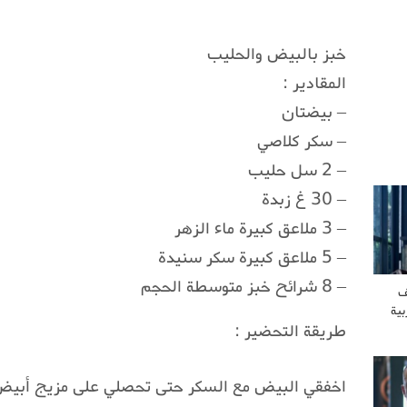
خبز بالبيض والحليب
المقادير :
– بيضتان
– سكر كلاصي
– 2 سل حليب
– 30 غ زبدة
– 3 ملاعق كبيرة ماء الزهر
– 5 ملاعق كبيرة سكر سنيدة
– 8 شرائح خبز متوسطة الحجم
ف
بية
طريقة التحضير :
اخفقي البيض مع السكر حتى تحصلي على مزيج أبيض