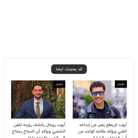
قد يعجبك ايضا
اخبار
اخبار
أيوب كريطع يعبر عن إبداعه
أيوب روحال يكشف رؤيته للفن
الفني ويؤكد مكانته كواحد من
الشعبي ويؤكد أن النجاح يحتاج
أبرز المواهب الشابة
إلى الصبر والدعم داخل