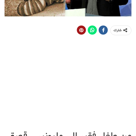
شارك
من طفل فقير الى مليونير .. قصة