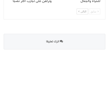
للحياة والجمال
وتراهن على تجارب أكثر نضجا
سابق
التالى
اترك تعليقا