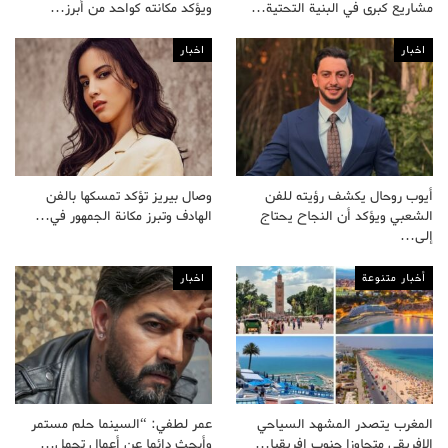
مشاريع كبرى في البنية التحتية…
ويؤكد مكانته كواحد من أبرز…
اخبار
اخبار
أيوب روحال يكشف رؤيته للفن
وصال بيريز تؤكد تمسكها بالفن
الشعبي ويؤكد أن النجاح يحتاج
الهادف وتبرز مكانة الجمهور في…
إلى…
أخبار متنوعة
اخبار
المغرب يتصدر المشهد السياحي
عمر لطفي: “السينما حلم مستمر
الإفريقي متجاوزا جنوب إفريقيا…
وأبحث دائما عن أعمال تحمل…