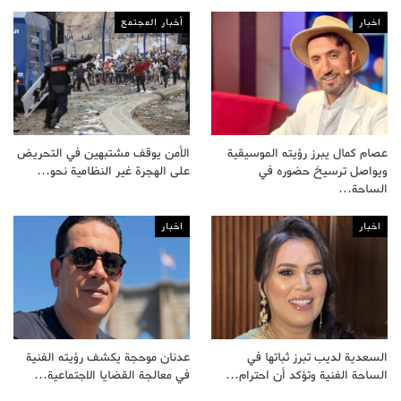
اخبار
أخبار المجتمع
عصام كمال يبرز رؤيته الموسيقية
الأمن يوقف مشتبهين في التحريض
ويواصل ترسيخ حضوره في
على الهجرة غير النظامية نحو…
الساحة…
اخبار
اخبار
السعدية لديب تبرز ثباتها في
عدنان موحجة يكشف رؤيته الفنية
الساحة الفنية وتؤكد أن احترام…
في معالجة القضايا الاجتماعية…