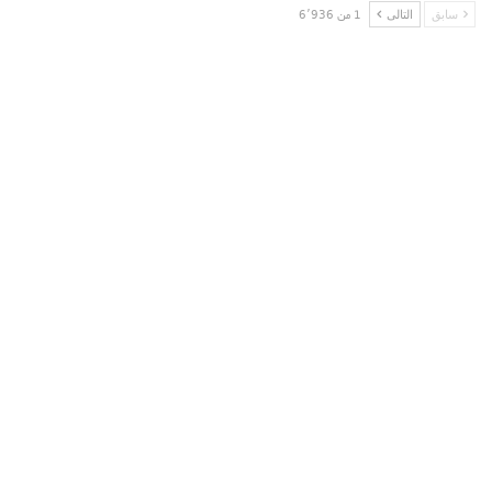
سابق
التالى
1 من 6٬936