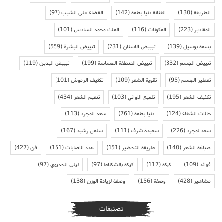
الطريقة
(130)
الفنانة دنيا بطمة
(142)
القضاء على الشيب
(97)
المقادير
(223)
المكونات
(116)
الملك محمد السادس
(101)
بسمة بوسيل
(139)
تبييض الاسنان
(231)
تبييض البشرة
(559)
تبييض الجسم
(332)
تبييض المنطقة الحساسة
(199)
تبييض اليدين
(119)
تعطير الجسم
(95)
تقوية الشعر
(109)
تكثيف الرموش
(101)
تكثيف الشعر
(195)
تلميع الاواني
(103)
تنعيم الشعر
(434)
حالات الشفاء
(124)
دنيا بطمة
(761)
سعد المجرد
(113)
سعد لمجرد
(226)
سعيدة شرف
(111)
سلمى رشيد
(167)
صباغة الشعر
(140)
طريقة التحضير
(151)
عدد الاصابات
(151)
فن
(427)
فوائد
(109)
كيكة
(117)
كيكة بالشكلاط
(97)
ليلى الحديوي
(97)
مشاهير
(428)
وصفة
(156)
وصفة لزيادة الوزن
(138)
تصنيفات