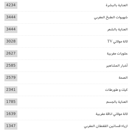
العناية بالبشرة
4234
شهيوات الطبخ المغربي
3444
العناية بالشعر
3444
لالة مولاتي TV
3028
حلويات مغربية
2627
أخبار المشاهير
2585
الصحة
2579
كيك و طورطات
2341
العناية بالجسم
1785
لالة مولاتي اناقة مغربية
1639
ازياء فساتين القفطان المغربي
1347