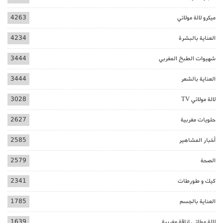
ميكرو لالة مولاتي
4263
العناية بالبشرة
4234
شهيوات الطبخ المغربي
3444
العناية بالشعر
3444
لالة مولاتي TV
3028
حلويات مغربية
2627
أخبار المشاهير
2585
الصحة
2579
كيك و طورطات
2341
العناية بالجسم
1785
لالة مولاتي اناقة مغربية
1639