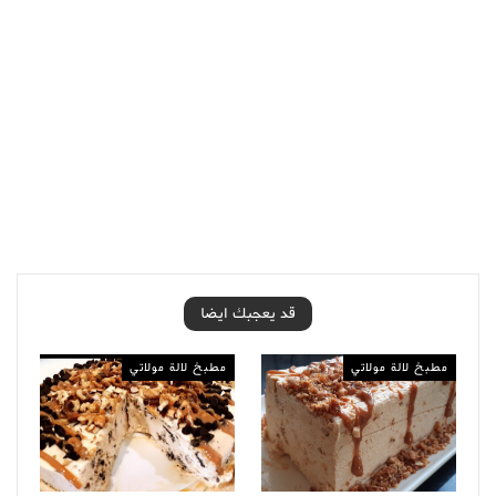
قد يعجبك ايضا
مطبخ لالة مولاتي
مطبخ لالة مولاتي