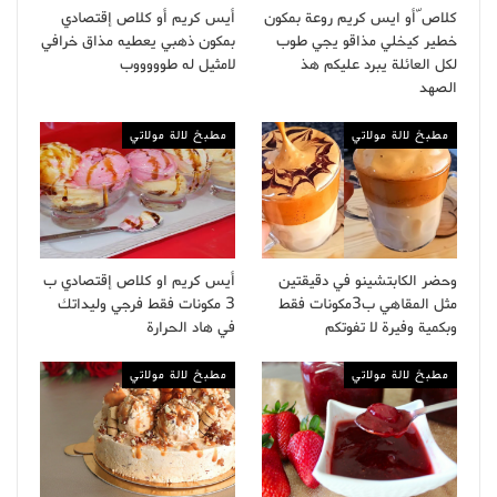
كلاص ّأو ايس كريم روعة بمكون
أيس كريم أو كلاص إقتصادي
خطير كيخلي مذاقو يجي طوب
بمكون ذهبي يعطيه مذاق خرافي
لكل العائلة يبرد عليكم هذ
لامثيل له طوووووب
الصهد
مطبخ لالة مولاتي
مطبخ لالة مولاتي
وحضر الكابتشينو في دقيقتين
أيس كريم او كلاص إقتصادي ب
مثل المقاهي ب3مكونات فقط
3 مكونات فقط فرجي وليداتك
وبكمية وفيرة لا تفوتكم
في هاد الحرارة
مطبخ لالة مولاتي
مطبخ لالة مولاتي