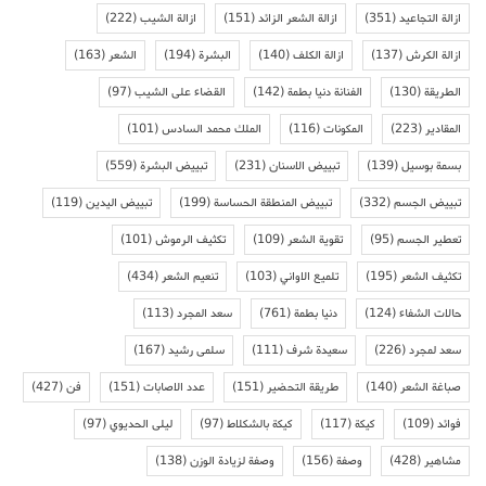
ازالة التجاعيد
(351)
ازالة الشعر الزائد
(151)
ازالة الشيب
(222)
ازالة الكرش
(137)
ازالة الكلف
(140)
البشرة
(194)
الشعر
(163)
الطريقة
(130)
الفنانة دنيا بطمة
(142)
القضاء على الشيب
(97)
المقادير
(223)
المكونات
(116)
الملك محمد السادس
(101)
بسمة بوسيل
(139)
تبييض الاسنان
(231)
تبييض البشرة
(559)
تبييض الجسم
(332)
تبييض المنطقة الحساسة
(199)
تبييض اليدين
(119)
تعطير الجسم
(95)
تقوية الشعر
(109)
تكثيف الرموش
(101)
تكثيف الشعر
(195)
تلميع الاواني
(103)
تنعيم الشعر
(434)
حالات الشفاء
(124)
دنيا بطمة
(761)
سعد المجرد
(113)
سعد لمجرد
(226)
سعيدة شرف
(111)
سلمى رشيد
(167)
صباغة الشعر
(140)
طريقة التحضير
(151)
عدد الاصابات
(151)
فن
(427)
فوائد
(109)
كيكة
(117)
كيكة بالشكلاط
(97)
ليلى الحديوي
(97)
مشاهير
(428)
وصفة
(156)
وصفة لزيادة الوزن
(138)