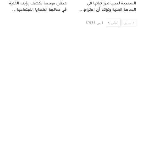
السعدية لديب تبرز ثباتها في
عدنان موحجة يكشف رؤيته الفنية
الساحة الفنية وتؤكد أن احترام…
في معالجة القضايا الاجتماعية…
سابق
التالى
1 من 6٬936