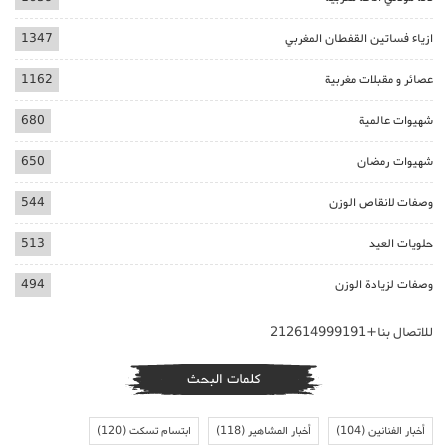
ازياء فساتين القفطان المغربي
1347
عصائر و مقبلات مغربية
1162
شهيوات عالمية
680
شهيوات رمضان
650
وصفات لانقاص الوزن
544
حلويات العيد
513
وصفات لزيادة الوزن
494
للاتصال بنا+212614999191
كلمات البحث
أخبار الفنانين
(104)
أخبار المشاهير
(118)
ابتسام تسكت
(120)