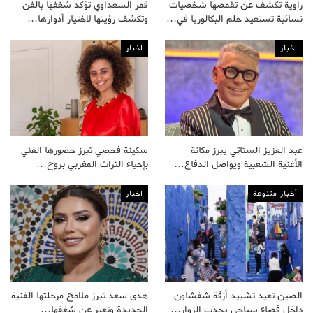
راوية تكشف عن تقمصها شخصيات
قمر السعداوي تؤكد شغفها بالفن
نسائية تستعيد حلم البكالوريا في…
وتكشف رؤيتها لاختيار أدوارها…
اخبار
اخبار
عبد العزيز الستاتي يبرز مكانة
سكينة فحصي تبرز حضورها الفني
الأغنية الشعبية ويواصل الدفاع…
بإحياء التراث المغربي بروح…
أخبار متنوعة
اخبار
الصين تعيد تشييد أزقة شفشاون
هدى سعد تبرز ملامح مرحلتها الفنية
داخل فضاء سياحي يجذب الزوار…
الجديدة وتعبر عن شغفها…