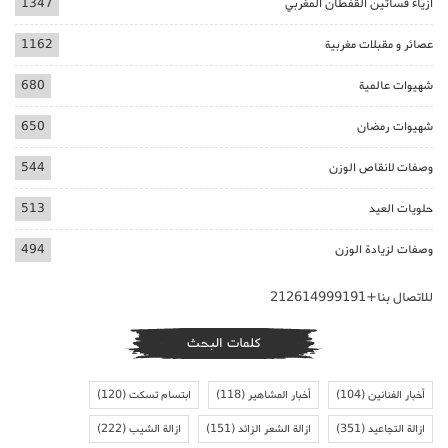
ازياء فساتين القفطان المغربي
1347
عصائر و مقبلات مغربية
1162
شهيوات عالمية
680
شهيوات رمضان
650
وصفات لانقاص الوزن
544
حلويات العيد
513
وصفات لزيادة الوزن
494
للاتصال بنا+212614999191
كلمات البحث
أخبار الفنانين
(104)
أخبار المشاهير
(118)
ابتسام تسكت
(120)
ازالة التجاعيد
(351)
ازالة الشعر الزائد
(151)
ازالة الشيب
(222)