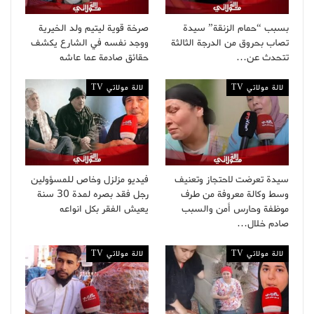
بسبب “حمام الزنقة” سيدة
صرخة قوية ليتيم ولد الخيرية
تصاب بحروق من الدرجة الثالثة
ووجد نفسه في الشارع يكشف
تتحدث عن…
حقائق صادمة عما عاشه
لالة مولاتي TV
لالة مولاتي TV
سيدة تعرضت لاحتجاز وتعنيف
فيديو مزلزل وخاص للمسؤولين
وسط وكالة معروفة من طرف
رجل فقد بصره لمدة 30 سنة
موظفة وحارس أمن والسبب
يعيش الفقر بكل انواعه
صادم خلال…
لالة مولاتي TV
لالة مولاتي TV