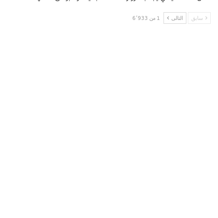
سابق
التالى
1 من 6٬933