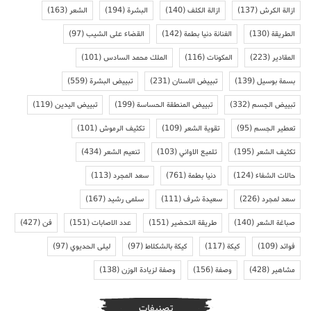
ازالة الكرش
(137)
ازالة الكلف
(140)
البشرة
(194)
الشعر
(163)
الطريقة
(130)
الفنانة دنيا بطمة
(142)
القضاء على الشيب
(97)
المقادير
(223)
المكونات
(116)
الملك محمد السادس
(101)
بسمة بوسيل
(139)
تبييض الاسنان
(231)
تبييض البشرة
(559)
تبييض الجسم
(332)
تبييض المنطقة الحساسة
(199)
تبييض اليدين
(119)
تعطير الجسم
(95)
تقوية الشعر
(109)
تكثيف الرموش
(101)
تكثيف الشعر
(195)
تلميع الاواني
(103)
تنعيم الشعر
(434)
حالات الشفاء
(124)
دنيا بطمة
(761)
سعد المجرد
(113)
سعد لمجرد
(226)
سعيدة شرف
(111)
سلمى رشيد
(167)
صباغة الشعر
(140)
طريقة التحضير
(151)
عدد الاصابات
(151)
فن
(427)
فوائد
(109)
كيكة
(117)
كيكة بالشكلاط
(97)
ليلى الحديوي
(97)
مشاهير
(428)
وصفة
(156)
وصفة لزيادة الوزن
(138)
تصنيفات