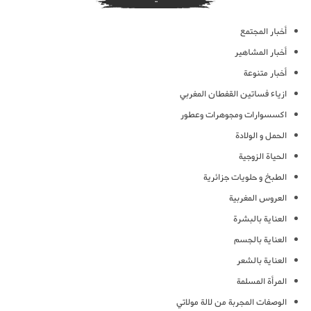
أخبار المجتمع
أخبار المشاهير
أخبار متنوعة
ازياء فساتين القفطان المغربي
اكسسوارات ومجوهرات وعطور
الحمل و الولادة
الحياة الزوجية
الطبخ و حلويات جزائرية
العروس المغربية
العناية بالبشرة
العناية بالجسم
العناية بالشعر
المرأة المسلمة
الوصفات المجربة من لالة مولاتي