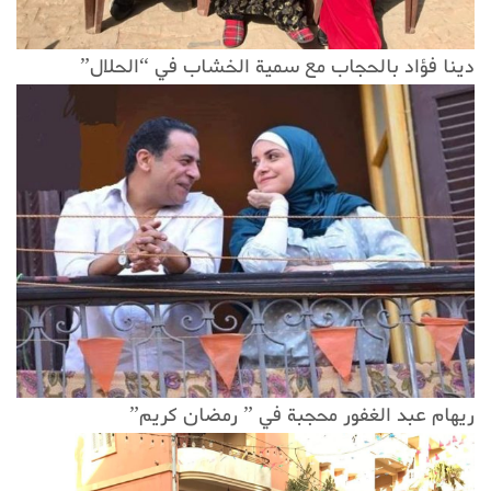
دينا فؤاد بالحجاب مع سمية الخشاب في “الحلال”
ريهام عبد الغفور محجبة في ” رمضان كريم”