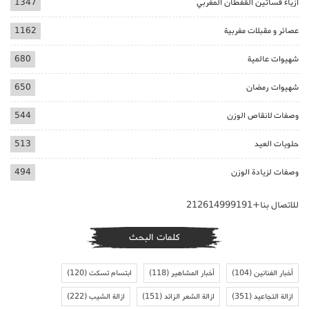
ازياء فساتين القفطان المغربي
1347
عصائر و مقبلات مغربية
1162
شهيوات عالمية
680
شهيوات رمضان
650
وصفات لانقاص الوزن
544
حلويات العيد
513
وصفات لزيادة الوزن
494
للاتصال بنا+212614999191
كلمات البحث
أخبار الفنانين
(104)
أخبار المشاهير
(118)
ابتسام تسكت
(120)
ازالة التجاعيد
(351)
ازالة الشعر الزائد
(151)
ازالة الشيب
(222)