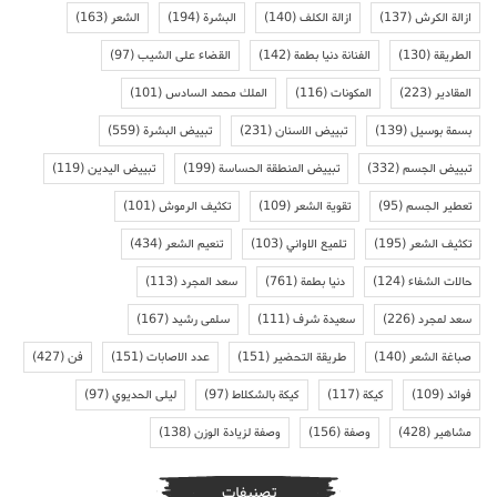
ازالة الكرش
(137)
ازالة الكلف
(140)
البشرة
(194)
الشعر
(163)
الطريقة
(130)
الفنانة دنيا بطمة
(142)
القضاء على الشيب
(97)
المقادير
(223)
المكونات
(116)
الملك محمد السادس
(101)
بسمة بوسيل
(139)
تبييض الاسنان
(231)
تبييض البشرة
(559)
تبييض الجسم
(332)
تبييض المنطقة الحساسة
(199)
تبييض اليدين
(119)
تعطير الجسم
(95)
تقوية الشعر
(109)
تكثيف الرموش
(101)
تكثيف الشعر
(195)
تلميع الاواني
(103)
تنعيم الشعر
(434)
حالات الشفاء
(124)
دنيا بطمة
(761)
سعد المجرد
(113)
سعد لمجرد
(226)
سعيدة شرف
(111)
سلمى رشيد
(167)
صباغة الشعر
(140)
طريقة التحضير
(151)
عدد الاصابات
(151)
فن
(427)
فوائد
(109)
كيكة
(117)
كيكة بالشكلاط
(97)
ليلى الحديوي
(97)
مشاهير
(428)
وصفة
(156)
وصفة لزيادة الوزن
(138)
تصنيفات