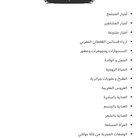
أخبار المجتمع
أخبار المشاهير
أخبار متنوعة
ازياء فساتين القفطان المغربي
اكسسوارات ومجوهرات وعطور
الحمل و الولادة
الحياة الزوجية
الطبخ و حلويات جزائرية
العروس المغربية
العناية بالبشرة
العناية بالجسم
العناية بالشعر
المرأة المسلمة
الوصفات المجربة من لالة مولاتي