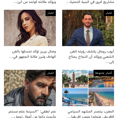
مشاريع كبرى في البنية التحتية…
ويؤكد مكانته كواحد من أبرز…
اخبار
اخبار
أيوب روحال يكشف رؤيته للفن
وصال بيريز تؤكد تمسكها بالفن
الشعبي ويؤكد أن النجاح يحتاج
الهادف وتبرز مكانة الجمهور في…
إلى…
أخبار متنوعة
اخبار
المغرب يتصدر المشهد السياحي
عمر لطفي: “السينما حلم مستمر
الإفريقي متجاوزا جنوب إفريقيا…
وأبحث دائما عن أعمال تحمل…