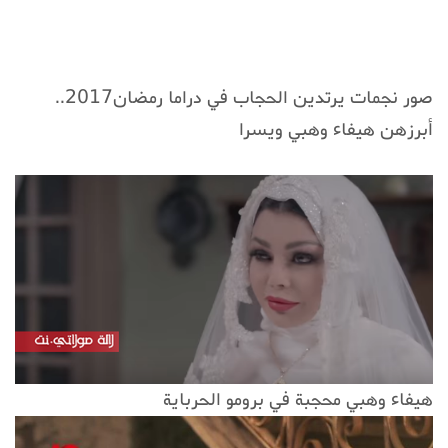
صور نجمات يرتدين الحجاب في دراما رمضان2017..
أبرزهن هيفاء وهبي ويسرا
هيفاء وهبي محجبة في برومو الحرباية