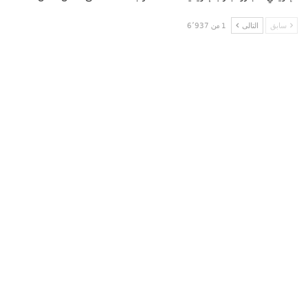
سابق
التالى
1 من 6٬937