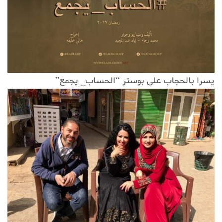
يسرا بالحجاب على بوستر “الحساب_ يجمع”