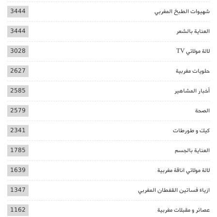
شهيوات الطبخ المغربي
3444
العناية بالشعر
3444
لالة مولاتي TV
3028
حلويات مغربية
2627
أخبار المشاهير
2585
الصحة
2579
كيك و طورطات
2341
العناية بالجسم
1785
لالة مولاتي اناقة مغربية
1639
ازياء فساتين القفطان المغربي
1347
عصائر و مقبلات مغربية
1162