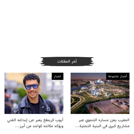
أخر المقلات
أخبار متنوعة
اخبار
المغرب يعزز مساره التنموي عبر
أيوب كريطع يعبر عن إبداعه الفني
مشاريع كبرى في البنية التحتية…
ويؤكد مكانته كواحد من أبرز…