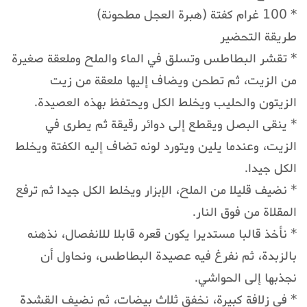
* 100 غرام كفتة (هبرة العجل مطحونة)
طريقة التحضير
* تقشر البطاطس وتسلق في الماء والملح وملعقة صغيرة
من الزيت، ثم تطحن ويضاف إليها ملعقة من زيت
الزيتون والحليب ويخلط الكل ويحتفظ بهذه العصيدة.
* ينقى البصل ويقطع إلى دوائر رقيقة ثم يطرى في
الزيت، وعندما يلين ويتورد لونه تضاف إليه الكفتة ويخلط
الكل جيدا.
* نضيف قليلا من الملح، الإبزار ويخلط الكل جيدا ثم ترفع
المقلاة من فوق النار.
* نأخذ قالبا مستديرا يكون قعره قابلا للانفصال، نذهنه
بالزبدة، ثم نفرغ فيه عصيدة البطاطس، ونحاول أن
نجذبها إلى الحواشي.
* في زلافة كبيرة، نخفق ثلاث بيضات، ثم نضيف القشدة