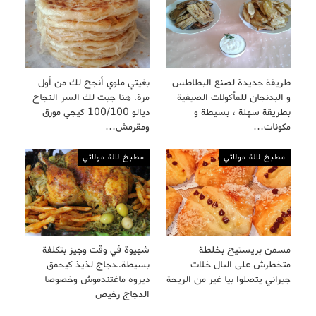
طريقة جديدة لصنع البطاطس
بغيتي ملوي أنجح لك من أول
و البدنجان للمأكولات الصيفية
مرة. هنا جبت لك السر النجاح
بطريقة سهلة ، بسيطة و
ديالو 100/100 كيجي مورق
مكونات…
ومقرمش…
مطبخ لالة مولاتي
مطبخ لالة مولاتي
مسمن بريستيج بخلطة
شهيوة في وقت وجيز بتكلفة
متخطرش على البال خلات
بسيطة..دجاج لذيذ كيحمق
جيراني يتصلوا بيا غير من الريحة
ديروه ماغتندموش وخصوصا
الدجاج رخيص