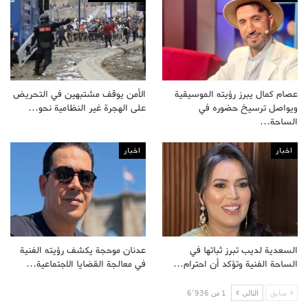
عصام كمال يبرز رؤيته الموسيقية
الأمن يوقف مشتبهين في التحريض
ويواصل ترسيخ حضوره في
على الهجرة غير النظامية نحو…
الساحة…
اخبار
اخبار
السعدية لديب تبرز ثباتها في
عدنان موحجة يكشف رؤيته الفنية
الساحة الفنية وتؤكد أن احترام…
في معالجة القضايا الاجتماعية…
سابق
التالى
1 من 6٬936