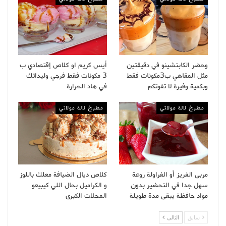
وحضر الكابتشينو في دقيقتين
أيس كريم او كلاص إقتصادي ب
مثل المقاهي ب3مكونات فقط
3 مكونات فقط فرجي وليداتك
وبكمية وفيرة لا تفوتكم
في هاد الحرارة
مطبخ لالة مولاتي
مطبخ لالة مولاتي
مربى الفريز أو الفراولة روعة
كلاص ديال الضيافة معلك باللوز
سهل جدا في التحضير بدون
و الكراميل بحال اللي كيبيعو
مواد حافظة يبقى مدة طويلة
المحلات الكبرى
سابق
التالى