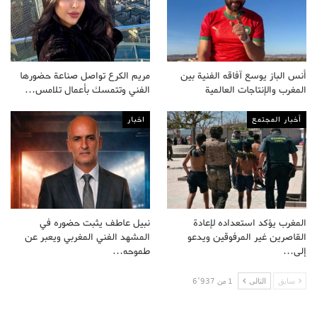
أنس الباز يوسع آفاقه الفنية بين
مريم الكرع تواصل صناعة حضورها
المغرب والإنتاجات العالمية
الفني وتتمسك بأعمال تلامس…
أخبار المجتمع
اخبار
المغرب يؤكد استعداده لإعادة
نبيل عاطف يثبت حضوره في
القاصرين غير المرفوقين ويدعو
المشهد الفني المغربي ويعبر عن
إلى…
طموحه…
سابق
التالى
1 من 6٬937