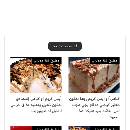
قد يعجبك ايضا
مطبخ لالة مولاتي
مطبخ لالة مولاتي
كلاص ّأو ايس كريم روعة بمكون
أيس كريم أو كلاص إقتصادي
خطير كيخلي مذاقو يجي طوب
بمكون ذهبي يعطيه مذاق خرافي
لكل العائلة يبرد عليكم هذ
لامثيل له طوووووب
الصهد
مطبخ لالة مولاتي
مطبخ لالة مولاتي