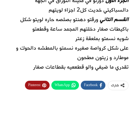
الجزء الاول
دوزتو في مكينه التوراق في الجهة
دالسباكيتي خديت كل2 اجزاء لويتهم
القسم التاني
ورقتو دهنتو بصلصه حاره لويتو شكل
باكيطات صغار دخلتهم المجمد ساعة وقطعتو
شويه نسمتو بملعقة زعتر
على شكل كرواصة صغيره نسمتو بالمطشه دالحوك و
موطارد و زيتون مطحون
تقدري ما ضيفي والو قطععيه بقطاعات صغار
Pinterest
WhatsApp
Facebook
شارك