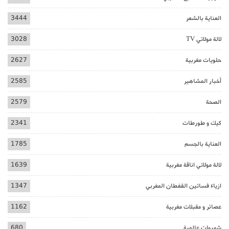
العناية بالشعر
3444
لالة مولاتي TV
3028
حلويات مغربية
2627
أخبار المشاهير
2585
الصحة
2579
كيك و طورطات
2341
العناية بالجسم
1785
لالة مولاتي اناقة مغربية
1639
ازياء فساتين القفطان المغربي
1347
عصائر و مقبلات مغربية
1162
شهيوات عالمية
680