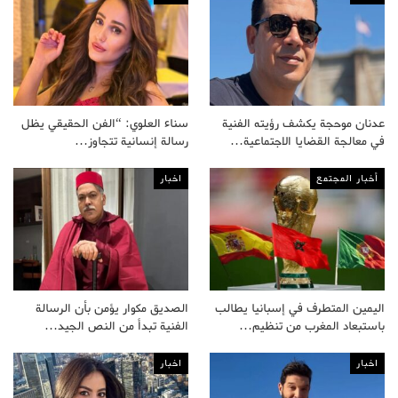
عدنان موحجة يكشف رؤيته الفنية
سناء العلوي: “الفن الحقيقي يظل
في معالجة القضايا الاجتماعية…
رسالة إنسانية تتجاوز…
أخبار المجتمع
اخبار
اليمين المتطرف في إسبانيا يطالب
الصديق مكوار يؤمن بأن الرسالة
باستبعاد المغرب من تنظيم…
الفنية تبدأ من النص الجيد…
اخبار
اخبار