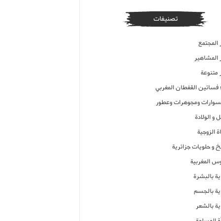
تصنيفات
 المجتمع
ر المشاهير
 متنوعة
ء فساتين القفطان المغربي
وارات ومجوهرات وعطور
 و الولادة
ة الزوجية
خ و حلويات جزائرية
وس المغربية
ية بالبشرة
اية بالجسم
ية بالشعر
ة المسلمة