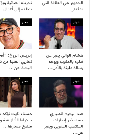
الجمهور هي الطاقة التي
تجربته الغنائية ويؤ
تدفعني…
تطلعه إلى أعمال…
اخبار
اخبار
هشام الوالي يعبر عن
إدريس الروخ: “أص
فخره بالمغرب ويوجه
تجاربي الفنية من
رسالة مليئة بالأمل…
البحث عن…
اخبار
اخبار
عبد الرحيم المنياري
حسناء نايت تؤكد ش
يستحضر إنجازات
بالدراما الأمازيغية 
المنتخب المغربي ويعبر
ملامح مسارها…
عن…