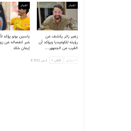
اخبار
اخبار
زهير زائر يكشف عن
ياسين بونو يؤكد لأ
رؤيته للكوميديا ويؤكد أن
خبر انفصاله عن زو
القرب من الجمهور…
إيمان خلاد
سابق
التالى
1 من 6٬932