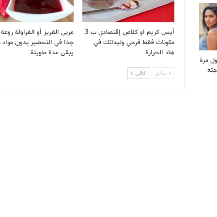
أيس كريم او كلاص إقتصادي ب 3
مربى الفريز أو الفراولة روع
مكونات فقط فرجي وليداتك في
جدا في التحضير بدون مواد 
هاد الحرارة
يبقى مدة طويلة
ول مرة
جته
سابق
التالى