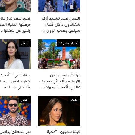
الصين تعيد تشييد أزقة
هدى سعد تبرز ملا
شفشاون داخل فضاء
مرحلتها الفنية الجد
سياحي يجذب الزوار…
وتعبر عن شغفها…
أخبار متنوعة
اخبار
مراكش ضمن مدن
سعاد خيي: “أبحث
إفريقية تتألق في تصنيف
أدوار تلامس الإنسا
عالمي لأفضل الوجهات…
وتمنحني مساحة…
اخبار
اخبار
غيثة بنحيون: “محبة
بدر سلطان يواصل ب