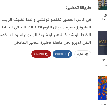
طريقة تحضير:
مح
في كاس العصير نخلطو كولشي و نبدا نضيف الزيت 
يدة
المايونيز بضرس ديال الثوم اثناء التخلاط في الخلاط ا
الخلط او شوية الزعتر او شوية الزيتون اسود او اخ
الخل نديرو نص ملعقة صغيرة عصير الحامض.
Pinterest
Facebook
شارك
 عن
ن
ناء