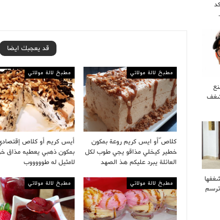
كد
قد يعجبك ايضا
مطبخ لالة مولاتي
مطبخ لالة مولاتي
نع
 شغف
كلاص ّأو ايس كريم روعة بمكون
أيس كريم أو كلاص إقتصادي
خطير كيخلي مذاقو يجي طوب لكل
بمكون ذهبي يعطيه مذاق خر
العائلة يبرد عليكم هذ الصهد
لامثيل له طوووووب
غفها
مطبخ لالة مولاتي
مطبخ لالة مولاتي
وترسم