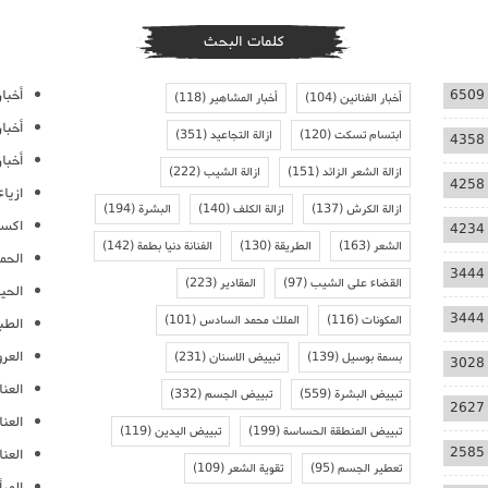
كلمات البحث
أخبار
6509
أخبار الفنانين
(104)
أخبار المشاهير
(118)
أخبا
ابتسام تسكت
(120)
ازالة التجاعيد
(351)
4358
أخبار
ازالة الشعر الزائد
(151)
ازالة الشيب
(222)
4258
ازيا
ازالة الكرش
(137)
ازالة الكلف
(140)
البشرة
(194)
اكسس
4234
الشعر
(163)
الطريقة
(130)
الفنانة دنيا بطمة
(142)
الحمل
3444
القضاء على الشيب
(97)
المقادير
(223)
الحيا
3444
المكونات
(116)
الملك محمد السادس
(101)
الطب
العر
بسمة بوسيل
(139)
تبييض الاسنان
(231)
3028
العنا
تبييض البشرة
(559)
تبييض الجسم
(332)
2627
العن
تبييض المنطقة الحساسة
(199)
تبييض اليدين
(119)
2585
العنا
تعطير الجسم
(95)
تقوية الشعر
(109)
المرأ