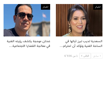
اخبار
اخبار
السعدية لديب تبرز ثباتها في
عدنان موحجة يكشف رؤيته الفنية
الساحة الفنية وتؤكد أن احترام…
في معالجة القضايا الاجتماعية…
سابق
التالى
1 من 6٬936