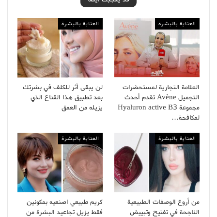
العناية بالبشرة
العناية بالبشرة
العلامة التجارية لمستحضرات
لن يبقى أثر للكلف في بشرتك
التجميل Avène تقدم أحدث
بعد تطبيق هذا القناع الذي
مجموعة Hyaluron active B3
يزيله من العمق
لمكافحة…
العناية بالبشرة
العناية بالبشرة
من أروع الوصفات الطبيعية
كريم طبيعي اصنعيه بمكونين
الناجحة في تفتيح وتبييض
فقط يزيل تجاعيد البشرة من