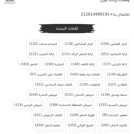
وصفات لزيادة الوزن
494
للاتصال بنا+212614999191
كلمات البحث
أخبار الفنانين
(104)
أخبار المشاهير
(118)
ابتسام تسكت
(120)
ازالة التجاعيد
(351)
ازالة الشعر الزائد
(151)
ازالة الشيب
(222)
ازالة الكرش
(137)
ازالة الكلف
(140)
البشرة
(194)
الشعر
(163)
الطريقة
(130)
الفنانة دنيا بطمة
(142)
القضاء على الشيب
(97)
المقادير
(223)
المكونات
(116)
الملك محمد السادس
(101)
بسمة بوسيل
(139)
تبييض الاسنان
(231)
تبييض البشرة
(559)
تبييض الجسم
(332)
تبييض المنطقة الحساسة
(199)
تبييض اليدين
(119)
تعطير الجسم
(95)
تقوية الشعر
(109)
تكثيف الرموش
(101)
تكثيف الشعر
(195)
تلميع الاواني
(103)
تنعيم الشعر
(434)