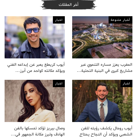
أخر المقلات
أخبار متنوعة
اخبار
المغرب يعزز مساره التنموي عبر
أيوب كريطع يعبر عن إبداعه الفني
مشاريع كبرى في البنية التحتية…
ويؤكد مكانته كواحد من أبرز…
اخبار
اخبار
أيوب روحال يكشف رؤيته للفن
وصال بيريز تؤكد تمسكها بالفن
الشعبي ويؤكد أن النجاح يحتاج
الهادف وتبرز مكانة الجمهور في…