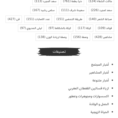
حالات الشفاء
(124)
دنيا بطمة
(761)
سعد المجرد
(113)
سعد لمجرد
(226)
سعيدة شرف
(111)
سلمى رشيد
(167)
صباغة الشعر
(140)
طريقة التحضير
(151)
عدد الاصابات
(151)
فن
(427)
فوائد
(109)
كيكة
(117)
كيكة بالشكلاط
(97)
ليلى الحديوي
(97)
مشاهير
(428)
وصفة
(156)
وصفة لزيادة الوزن
(138)
تصنيفات
أخبار المجتمع
أخبار المشاهير
أخبار متنوعة
ازياء فساتين القفطان المغربي
اكسسوارات ومجوهرات وعطور
الحمل و الولادة
الحياة الزوجية