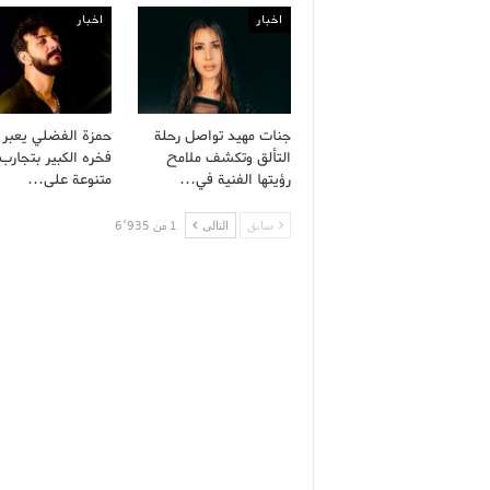
اخبار
اخبار
جنات مهيد تواصل رحلة
حمزة الفضلي يعبر
التألق وتكشف ملامح
فخره الكبير بتجارب 
رؤيتها الفنية في…
متنوعة على…
سابق
التالى
1 من 6٬935