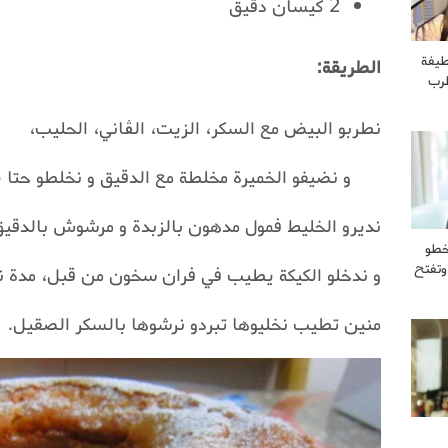
2 كيسان دقيق
طيفة
الطريقة:
طرب
نطربو البيض مع السكر، الزيت، الڤاني، الحليب،
و نضيفو الخميرة مخلطة مع الدقيق و نخلطو حتا 
نديرو الخليط فمول مدهون بالزبدة و مرشوش بالدقيق و
خطو
وتفتح
و ندخلو الكيكة يطيب في فران سخون من قبل، مدة 
منين تطيب نخليوها تبردو نرشوها بالسكر الصقيل.