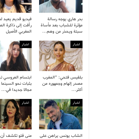
بدر هاري يوجه رسالة
فيديو قديم يعيد ل
مؤثرة للشباب بعد مأساة
رأفت إلى ذاكرة ال
سبتة ويحذر من وهم…
المغربي الأصيل
اخبار
اخبار
بلقيس فتحي: “المغرب
ابتسام العروسي ت
مصدر إلهام وجمهوره من
بثبات نحو السينما 
أكثر…
مجالا جديدا في…
اخبار
اخبار
الشاب يونس يراهن على
منى فتو تكشف أن