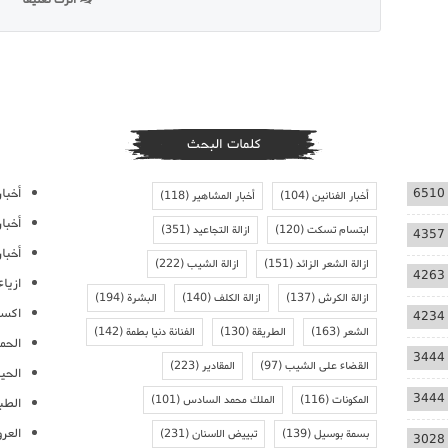
كلمات البحث
أخبار
6510
أخبار الفنانين
(104)
أخبار المشاهير
(118)
أخبا
ابتسام تسكت
(120)
ازالة التجاعيد
(351)
4357
أخبار
ازالة الشعر الزائد
(151)
ازالة الشيب
(222)
4263
ازيا
ازالة الكرش
(137)
ازالة الكلف
(140)
البشرة
(194)
اكسس
4234
الشعر
(163)
الطريقة
(130)
الفنانة دنيا بطمة
(142)
الحمل
3444
القضاء على الشيب
(97)
المقادير
(223)
الحيا
3444
المكونات
(116)
الملك محمد السادس
(101)
الطب
العر
بسمة بوسيل
(139)
تبييض الاسنان
(231)
3028