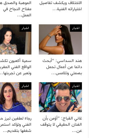
الاختلاف ويكشف تفاصيل
الموهبة والصدق هم
اختياراته الفنية…
مفتاح النجاح في
العمل…
اخبار
اخبار
هند السداسي: “أبحث
سمية أكعبون تكش
دائما عن أعمال تحمل
الواقع الفني المغرب
بصمتي وتلامس…
وتعبر عن تجربتها…
اخبار
اخبار
غاني القباج: “أؤمن بأن
رجاء لطفين تبرز ح
الفنان الحقيقي لا يتوقف
الفني وتؤكد استمرا
عن…
شغفها بتقديم…