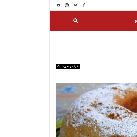
و
كيك و طورطات