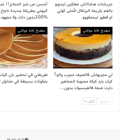
حريشات هشاااش معلكين تيدوبو
أحسن من خبز المخابز!! خبز 
بالفم بكريمة البرتقال لأحلى كوتي
اليومي بطريقة جديدة ناجح
او فطور تيحمقووو
%100بدون دلك ولا مجهود…
مطبخ لالة مولاتي
مطبخ لالة مولاتي
لي مجربهاش فالصيف مجرب والو؟
طريقتي في تحضير بان كيك ر
كيك بارد كيكة محبوبة الجماهير
بمكونات بسيطة في متناول ا
دارت ضجة فالفيسبوك بدون…
سابق
التالى
اترك تعليقا