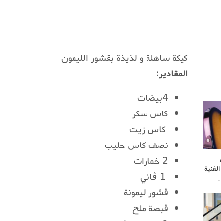
كيكة ساهلة و لذيذة بقشور الليمون
المقادير:
4بيضات
كاس سكر
كاس زيت
نصف كاس حليب
2 خمارات
لفنية
1 ڤاني
…
قشور ليمونة
قبصة ملح