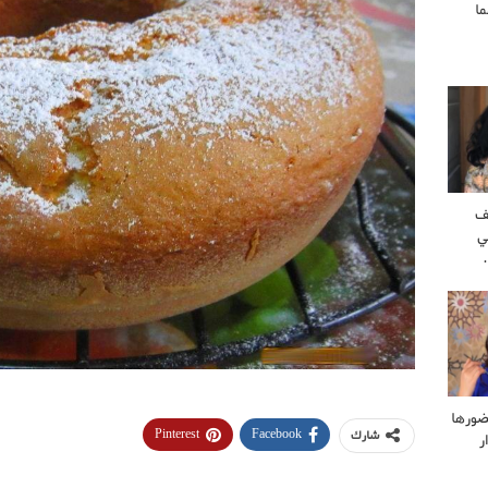
ا
ف
ي
ضورها
Pinterest
Facebook
شارك
ر