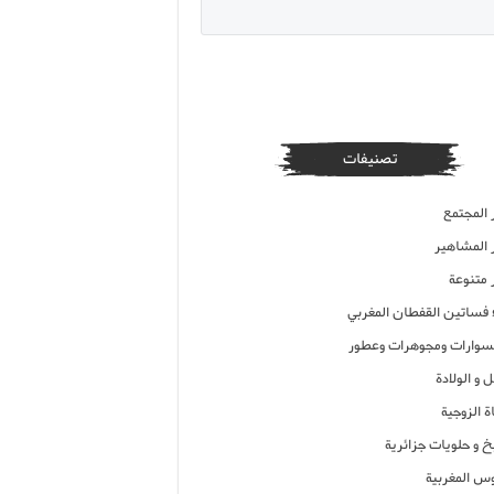
تصنيفات
 المجتمع
ر المشاهير
 متنوعة
ء فساتين القفطان المغربي
وارات ومجوهرات وعطور
 و الولادة
ة الزوجية
خ و حلويات جزائرية
وس المغربية