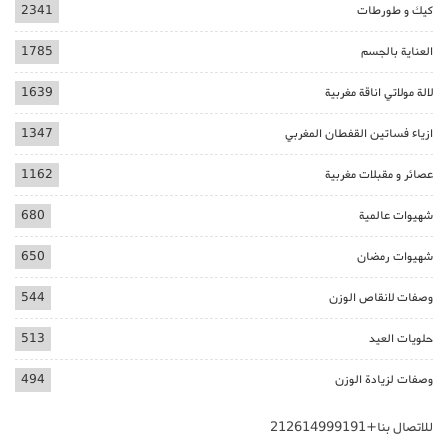
كيك و طورطات
2341
العناية بالجسم
1785
لالة مولاتي اناقة مغربية
1639
ازياء فساتين القفطان المغربي
1347
عصائر و مقبلات مغربية
1162
شهيوات عالمية
680
شهيوات رمضان
650
وصفات لانقاص الوزن
544
حلويات العيد
513
وصفات لزيادة الوزن
494
للاتصال بنا+212614999191