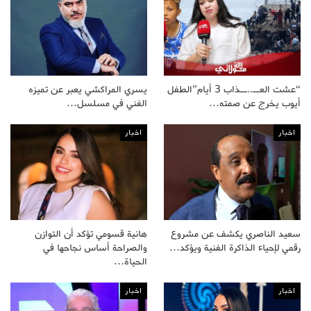
“عشت العــ..ــذاب 3 أيام”الطفل
يسري المراكشي يعبر عن تميزه
أيوب يخرج عن صمته…
الفني في مسلسل…
اخبار
اخبار
سعيد الناصري يكشف عن مشروع
هانية قسومي تؤكد أن التوازن
رقمي لإحياء الذاكرة الفنية ويؤكد…
والصراحة أساس نجاحها في
الحياة…
اخبار
اخبار