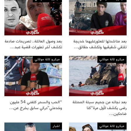
بعد مناشدتها للعثورعليهما خديجة
بعد وصول العائلة.. تصريحات صادمة
تلتقي شقيقيها وتكشف حقائق…
تكشف آخر تطورات قضية عبد…
ميكرو لالة مولاتي
ميكرو لالة مولاتي
بعد نجاته من جحيم سبتة المحتلة
“الحب والسحر كلفني 54 مليون
رضى يكشف لأول مرة“كنا
وخدمتي”دركي سابق يخرج عن…
ضاحكين…
ميكرو لالة مولاتي
اخبار