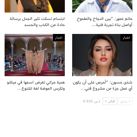
حاتم عمور: “بين النجاح والطموح
ابتسام تسكت تثير الجدل برسالة
أواصل بناء تجربة فنية…
حادة عن الكذب والحسد
اخبار
اخبار
شذى حسون: “أحرص على أن يكون
هنية حراتي تفرض اسمها في ميلانو
أي عمل جزء من مشروع فني…
وتكرس الموضة لغة للتنوع…
سابق
التالى
1 من 6٬935