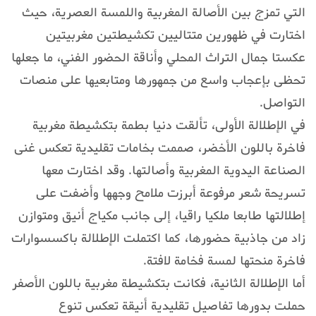
التي تمزج بين الأصالة المغربية واللمسة العصرية، حيث
اختارت في ظهورين متتاليين تكشيطتين مغربيتين
عكستا جمال التراث المحلي وأناقة الحضور الفني، ما جعلها
تحظى بإعجاب واسع من جمهورها ومتابعيها على منصات
التواصل.
في الإطلالة الأولى، تألقت دنيا بطمة بتكشيطة مغربية
فاخرة باللون الأخضر، صممت بخامات تقليدية تعكس غنى
الصناعة اليدوية المغربية وأصالتها. وقد اختارت معها
تسريحة شعر مرفوعة أبرزت ملامح وجهها وأضفت على
إطلالتها طابعا ملكيا راقيا، إلى جانب مكياج أنيق ومتوازن
زاد من جاذبية حضورها، كما اكتملت الإطلالة باكسسوارات
فاخرة منحتها لمسة فخامة لافتة.
أما الإطلالة الثانية، فكانت بتكشيطة مغربية باللون الأصفر
حملت بدورها تفاصيل تقليدية أنيقة تعكس تنوع