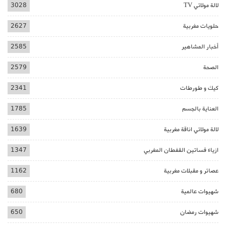
لالة مولاتي TV
3028
حلويات مغربية
2627
أخبار المشاهير
2585
الصحة
2579
كيك و طورطات
2341
العناية بالجسم
1785
لالة مولاتي اناقة مغربية
1639
ازياء فساتين القفطان المغربي
1347
عصائر و مقبلات مغربية
1162
شهيوات عالمية
680
شهيوات رمضان
650