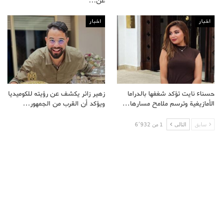
عن…
اخبار
اخبار
حسناء نايت تؤكد شغفها بالدراما
زهير زائر يكشف عن رؤيته للكوميديا
الأمازيغية وترسم ملامح مسارها…
ويؤكد أن القرب من الجمهور…
سابق
التالى
1 من 6٬932