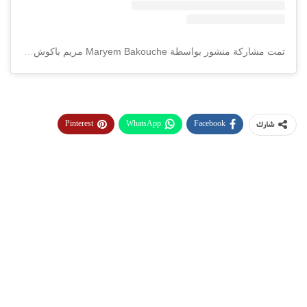
تمت مشاركة منشور بواسطة ‏‎Maryem Bakouche مريم باكوش‎‏ (@‏‎maryembakouche1‎‏)
Pinterest
WhatsApp
Facebook
شارك