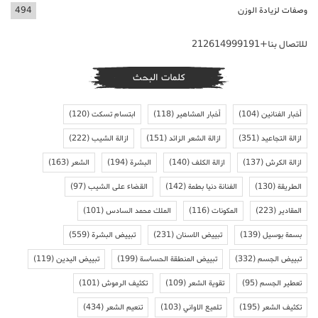
وصفات لزيادة الوزن
494
للاتصال بنا+212614999191
كلمات البحث
أخبار الفنانين
(104)
أخبار المشاهير
(118)
ابتسام تسكت
(120)
ازالة التجاعيد
(351)
ازالة الشعر الزائد
(151)
ازالة الشيب
(222)
ازالة الكرش
(137)
ازالة الكلف
(140)
البشرة
(194)
الشعر
(163)
الطريقة
(130)
الفنانة دنيا بطمة
(142)
القضاء على الشيب
(97)
المقادير
(223)
المكونات
(116)
الملك محمد السادس
(101)
بسمة بوسيل
(139)
تبييض الاسنان
(231)
تبييض البشرة
(559)
تبييض الجسم
(332)
تبييض المنطقة الحساسة
(199)
تبييض اليدين
(119)
تعطير الجسم
(95)
تقوية الشعر
(109)
تكثيف الرموش
(101)
تكثيف الشعر
(195)
تلميع الاواني
(103)
تنعيم الشعر
(434)