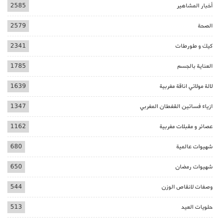
أخبار المشاهير
2585
الصحة
2579
كيك و طورطات
2341
العناية بالجسم
1785
لالة مولاتي اناقة مغربية
1639
ازياء فساتين القفطان المغربي
1347
عصائر و مقبلات مغربية
1162
شهيوات عالمية
680
شهيوات رمضان
650
وصفات لانقاص الوزن
544
حلويات العيد
513