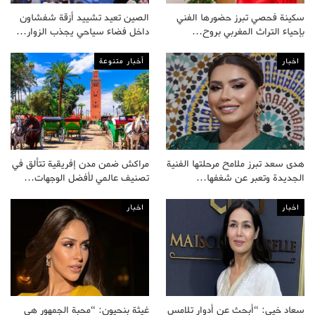
سكينة فحصي تبرز حضورها الفني
الصين تعيد تشييد أزقة شفشاون
بإحياء التراث المغربي بروح…
داخل فضاء سياحي يجذب الزوار…
اخبار
أخبار متنوعة
هدى سعد تبرز ملامح مرحلتها الفنية
مراكش ضمن مدن إفريقية تتألق في
الجديدة وتعبر عن شغفها…
تصنيف عالمي لأفضل الوجهات…
اخبار
اخبار
سعاد خيي: “أبحث عن أدوار تلامس
غيثة بنحيون: “محبة الجمهور هي