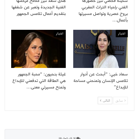
سكينة فحصي تبرز حضورها
هدى سعد تبرز ملامح مرحلتها
الفني بإحياء التراث المغربي
الفنية الجديدة وتعبر عن شغفها
بروح عصرية وتواصل مسيرتها
بتقديم أعمال تلامس الجمهور
بأعمال…
اخبار
اخبار
سعاد خيي: “أبحث عن أدوار
غيثة بنحيون: “محبة الجمهور
تلامس الإنسان وتمنحني مساحة
هي الطاقة التي تدفعني للإبداع
للإبداع”
وتمنح مسيرتي معنى…
سابق
التالى
اترك تعليقا