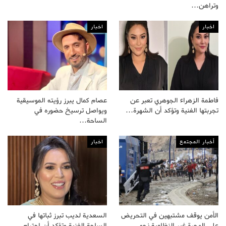
وتراهن…
اخبار
اخبار
فاطمة الزهراء الجوهري تعبر عن
عصام كمال يبرز رؤيته الموسيقية
تجربتها الفنية وتؤكد أن الشهرة…
ويواصل ترسيخ حضوره في
الساحة…
أخبار المجتمع
اخبار
الأمن يوقف مشتبهين في التحريض
السعدية لديب تبرز ثباتها في
على الهجرة غير النظامية نحو…
الساحة الفنية وتؤكد أن احترام…