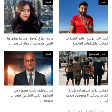
اخبار
اخبار
أنس الباز يوسع آفاقه الفنية بين
مريم الكرع تواصل صناعة حضورها
المغرب والإنتاجات العالمية
الفني وتتمسك بأعمال تلامس…
أخبار المجتمع
اخبار
المغرب يؤكد استعداده لإعادة
نبيل عاطف يثبت حضوره في
القاصرين غير المرفوقين ويدعو
المشهد الفني المغربي ويعبر عن
إلى…
طموحه…
سابق
التالى
1 من 6٬937