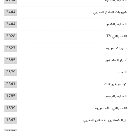
العناية بالبشرة
4234
شهيوات الطبخ المغربي
3444
العناية بالشعر
3444
لالة مولاتي TV
3028
حلويات مغربية
2627
أخبار المشاهير
2585
الصحة
2579
كيك و طورطات
2341
العناية بالجسم
1785
لالة مولاتي اناقة مغربية
1639
ازياء فساتين القفطان المغربي
1347