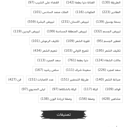
الطريقة
(130)
الفنانة دنيا بطمة
(142)
القضاء على الشيب
(97)
المقادير
(223)
المكونات
(116)
الملك محمد السادس
(101)
بسمة بوسيل
(139)
تبييض الاسنان
(231)
تبييض البشرة
(559)
تبييض الجسم
(332)
تبييض المنطقة الحساسة
(199)
تبييض اليدين
(119)
تعطير الجسم
(95)
تقوية الشعر
(109)
تكثيف الرموش
(101)
تكثيف الشعر
(195)
تلميع الاواني
(103)
تنعيم الشعر
(434)
حالات الشفاء
(124)
دنيا بطمة
(761)
سعد المجرد
(113)
سعد لمجرد
(226)
سعيدة شرف
(111)
سلمى رشيد
(167)
صباغة الشعر
(140)
طريقة التحضير
(151)
عدد الاصابات
(151)
فن
(427)
فوائد
(109)
كيكة
(117)
كيكة بالشكلاط
(97)
ليلى الحديوي
(97)
مشاهير
(428)
وصفة
(156)
وصفة لزيادة الوزن
(138)
تصنيفات