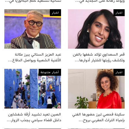
ويؤكد رهانه على التجديد في…
نسائية تستعيد حلم البكالوريا في…
اخبار
اخبار
قمر السعداوي تؤكد شغفها بالفن
عبد العزيز الستاتي يبرز مكانة
وتكشف رؤيتها لاختيار أدوارها…
الأغنية الشعبية ويواصل الدفاع…
اخبار
أخبار متنوعة
سكينة فحصي تبرز حضورها الفني
الصين تعيد تشييد أزقة شفشاون
بإحياء التراث المغربي بروح…
داخل فضاء سياحي يجذب الزوار…