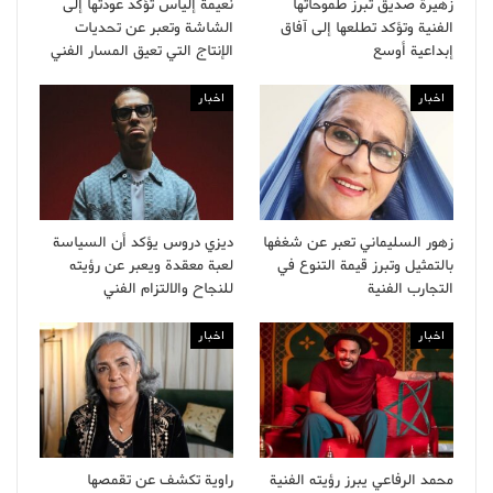
زهيرة صديق تبرز طموحاتها
نعيمة إلياس تؤكد عودتها إلى
الفنية وتؤكد تطلعها إلى آفاق
الشاشة وتعبر عن تحديات
إبداعية أوسع
الإنتاج التي تعيق المسار الفني
اخبار
اخبار
زهور السليماني تعبر عن شغفها
ديزي دروس يؤكد أن السياسة
بالتمثيل وتبرز قيمة التنوع في
لعبة معقدة ويعبر عن رؤيته
التجارب الفنية
للنجاح والالتزام الفني
اخبار
اخبار
محمد الرفاعي يبرز رؤيته الفنية
راوية تكشف عن تقمصها