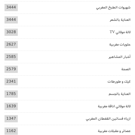
شهيوات الطبخ المغربي
3444
العناية بالشعر
3444
لالة مولاتي TV
3028
حلويات مغربية
2627
أخبار المشاهير
2585
الصحة
2579
كيك و طورطات
2341
العناية بالجسم
1785
لالة مولاتي اناقة مغربية
1639
ازياء فساتين القفطان المغربي
1347
عصائر و مقبلات مغربية
1162