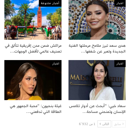
اخبار
أخبار متنوعة
هدى سعد تبرز ملامح مرحلتها الفنية
مراكش ضمن مدن إفريقية تتألق في
الجديدة وتعبر عن شغفها…
تصنيف عالمي لأفضل الوجهات…
اخبار
اخبار
سعاد خيي: “أبحث عن أدوار تلامس
غيثة بنحيون: “محبة الجمهور هي
الإنسان وتمنحني مساحة…
الطاقة التي تدفعني…
سابق
التالى
1 من 6٬932