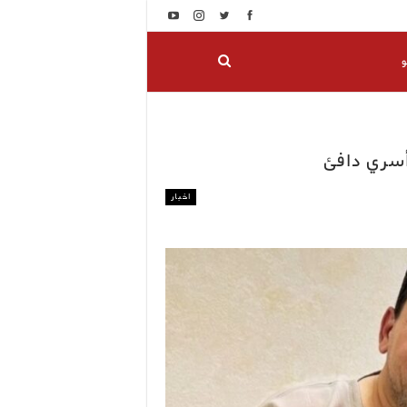
و
أسري دافئ
اخبار