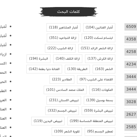
كلمات البحث
أخبار
6509
أخبار الفنانين
(104)
أخبار المشاهير
(118)
أخبا
ابتسام تسكت
(120)
ازالة التجاعيد
(351)
4358
أخبار
ازالة الشعر الزائد
(151)
ازالة الشيب
(222)
4258
ازيا
ازالة الكرش
(137)
ازالة الكلف
(140)
البشرة
(194)
اكسس
4234
الشعر
(163)
الطريقة
(130)
الفنانة دنيا بطمة
(142)
الحمل
3444
القضاء على الشيب
(97)
المقادير
(223)
الحيا
3444
المكونات
(116)
الملك محمد السادس
(101)
الطب
العر
بسمة بوسيل
(139)
تبييض الاسنان
(231)
3028
العنا
تبييض البشرة
(559)
تبييض الجسم
(332)
2627
العن
تبييض المنطقة الحساسة
(199)
تبييض اليدين
(119)
2585
العنا
تعطير الجسم
(95)
تقوية الشعر
(109)
المرأ