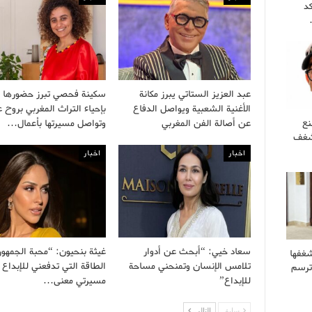
كد
عبد العزيز الستاتي يبرز مكانة
سكينة فحصي تبرز حضورها ا
الأغنية الشعبية ويواصل الدفاع
بإحياء التراث المغربي بروح 
نع
عن أصالة الفن المغربي
وتواصل مسيرتها بأعمال…
 شغف
اخبار
اخبار
سعاد خيي: “أبحث عن أدوار
غيثة بنحيون: “محبة الجمهو
غفها
تلامس الإنسان وتمنحني مساحة
الطاقة التي تدفعني للإبداع 
وترسم
للإبداع”
مسيرتي معنى…
سابق
التالى