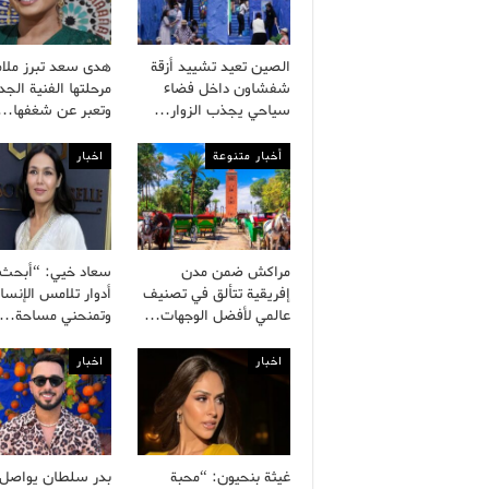
الصين تعيد تشييد أزقة
هدى سعد تبرز ملا
شفشاون داخل فضاء
مرحلتها الفنية الجد
سياحي يجذب الزوار…
وتعبر عن شغفها…
أخبار متنوعة
اخبار
مراكش ضمن مدن
سعاد خيي: “أبحث
إفريقية تتألق في تصنيف
أدوار تلامس الإنسا
عالمي لأفضل الوجهات…
وتمنحني مساحة…
اخبار
اخبار
غيثة بنحيون: “محبة
بدر سلطان يواصل ب