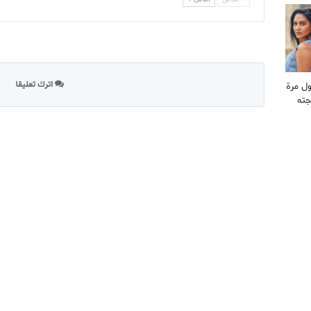
اترك تعليقا
ول مرة
جته