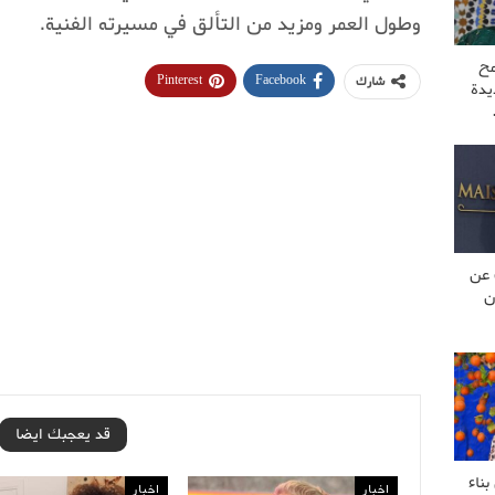
وطول العمر ومزيد من التألق في مسيرته الفنية.
مح
Pinterest
Facebook
شارك
يدة
 عن
ن
قد يعجبك ايضا
ناء
اخبار
اخبار