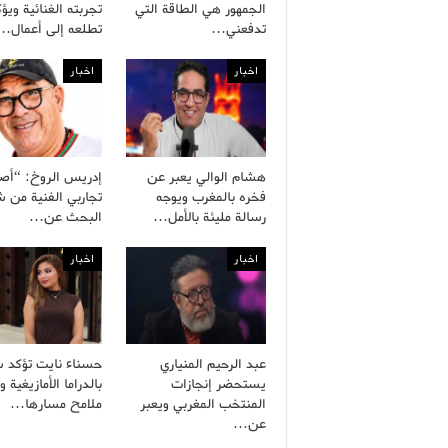
الجمهور هي الطاقة التي
تجربته الغنائية ويؤ
تدفعني…
تطلعه إلى أعمال…
اخبار
اخبار
هشام الوالي يعبر عن
إدريس الروخ: “أص
فخره بالمغرب ويوجه
تجاربي الفنية من
رسالة مليئة بالأمل…
البحث عن…
اخبار
اخبار
عبد الرحيم المنياري
حسناء نايت تؤكد ش
يستحضر إنجازات
بالدراما الأمازيغية 
المنتخب المغربي ويعبر
ملامح مسارها…
عن…