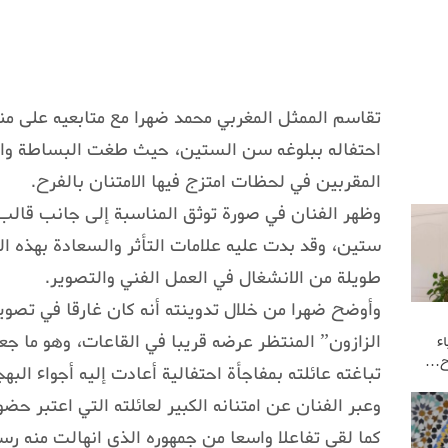
تقاسم الممثل المغربي محمد ضهرا مع متابعيه على م
احتفاله ببلوغه سن الستين، حيث طغت البساطة والم
المقربين في لحظات امتزج فيها الامتنان بالفرح.
وظهر الفنان في صورة توثق المناسبة إلى جانب قالب
ستين، وقد بدت عليه علامات التأثر والسعادة بهذه الل
طويلة من الانشغال في العمل الفني والتصوير.
وأوضح ضهرا من خلال تدوينته أنه كان غارقا في تصوي
الزازون” المنتظر عرضه قريبا في القاعات، وهو ما ج
ء
وح…
تباغته عائلته بمفاجأة احتفالية أعادت إليه أجواء البهج
وعبر الفنان عن امتنانه الكبير لعائلته التي اعتبر ح
كما لقي تفاعلا واسعا من جمهوره الذي انهالت منه رس