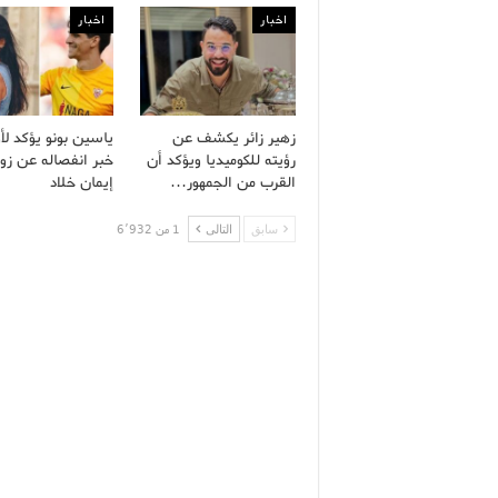
اخبار
اخبار
زهير زائر يكشف عن
ياسين بونو يؤكد لأ
رؤيته للكوميديا ويؤكد أن
خبر انفصاله عن زو
القرب من الجمهور…
إيمان خلاد
سابق
التالى
1 من 6٬932