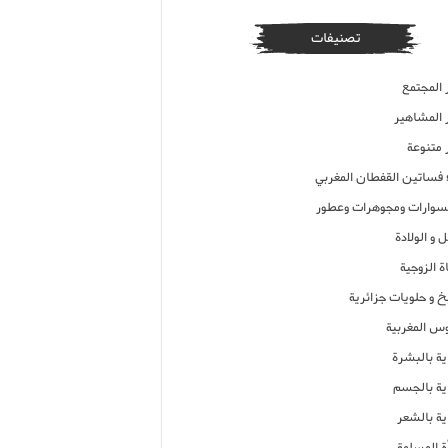
تصنيفات
 المجتمع
ر المشاهير
 متنوعة
ء فساتين القفطان المغربي
وارات ومجوهرات وعطور
 و الولادة
ة الزوجية
خ و حلويات جزائرية
وس المغربية
ية بالبشرة
اية بالجسم
ية بالشعر
ة المسلمة