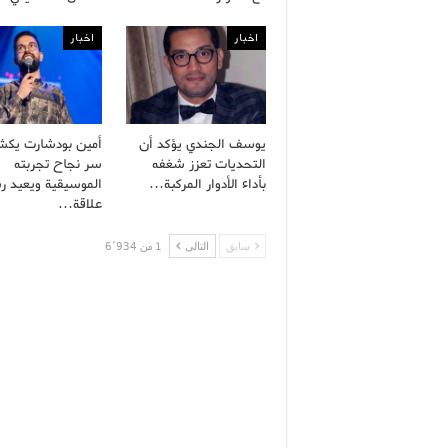
اخبار
اخبار
يوسف الجندي يؤكد أن
أمين بودشارت يك
التحديات تعزز شغفه
سر نجاح تجربته
بأداء الأدوار المركبة…
الموسيقية ويعيد ر
علاقة…
سابق
التالى
1 من 6٬934