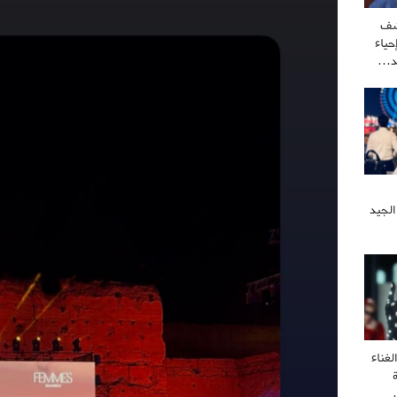
شف
ياء
كد…
الجيد
غناء