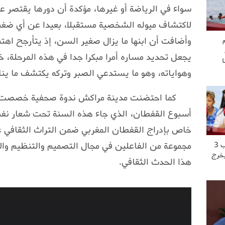
سواء في الرياضة أو غيرها، مؤكدة أن دورها يقتصر ع
لاكتشاف ميوله الشخصية مستقبلا، بعيدا عن أي ضغط
وأضافت أن ابنها ما يزال صغير السن، إذ يتأرجح اهتما
يجعل تحديد مساره أمرا مبكرا جدا في هذه المرحلة، 
وهواياته، وهو ما يستدعي الصبر وتركه يكتشف ما ينا
كما احتضنت مدينة مراكش ندوة صحفية خصصت لت
أسبوع القفطان، الذي جاء هذه السنة تحت شعار ن
خاص بإدراج القفطان المغربي ضمن التراث الثقافي غي
مجموعة من الفاعلين في مجال التصميم والتنظيم والإ
“عشت العــ..ــذاب 3
يخرج
هذا الحدث الثقافي.