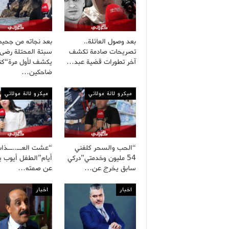
بعد وصول العائلة..
بعد نجاته من جحيم
تصريحات صادمة تكشف
سبتة المحتلة رضى
آخر تطورات قضية عبد…
يكشف لأول مرة“كنا
ضاحكين…
ميكرو لالة مولاتي
ميكرو لالة مولاتي
“الحب والسحر كلفني
54 مليون وخدمتي”دركي
أيام”الطفل أيوب 
سابق يخرج عن…
عن صمته…
اخبار
اخبار