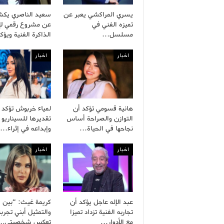
يسري المراكشي يعبر عن
سعيد الناصري يك
تميزه الفني في
عن مشروع رقمي لإح
مسلسل…
الذاكرة الفنية ويؤ
اخبار
اخبار
هانية قسومي تؤكد أن
لمياء خربوش تؤكد
التوازن والصراحة أساس
تقديرها للسيناريو 
نجاحها في الحياة…
وإبداعه في إثراء…
اخبار
اخبار
عبد الإله عاجل يؤكد أن
كريمة غيث: “بين ال
تجاربه الفنية تزداد تميزا
والتمثيل أبني تجربة
مع الأدوار…
تعكس شخصيتي…