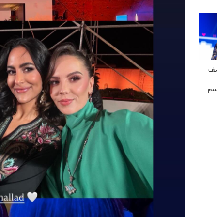
شف
سم