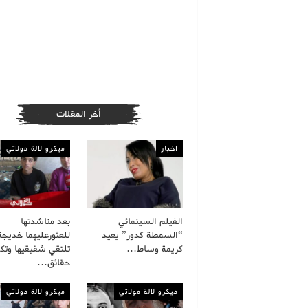
أخر المقلات
اخبار
ميكرو لالة مولاتي
الفيلم السينمائي
بعد مناشدتها
“السمطة كدور” يعيد
للعثورعليهما خديجة
كريمة وساط…
تلتقي شقيقيها وت
حقائق…
ميكرو لالة مولاتي
ميكرو لالة مولاتي