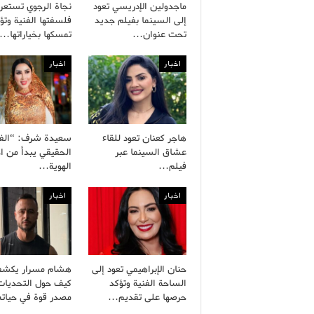
ماجدولين الإدريسي تعود
نجاة الرجوي تستع
إلى السينما بفيلم جديد
فلسفتها الفنية وتؤ
تحت عنوان…
تمسكها بخياراتها…
اخبار
اخبار
هاجر كعنان تعود للقاء
سعيدة شرف: “الف
عشاق السينما عبر
الحقيقي يبدأ من اح
فيلم…
الهوية…
اخبار
اخبار
حنان الإبراهيمي تعود إلى
هشام مسرار يكش
الساحة الفنية وتؤكد
كيف حول التحديات
حرصها على تقديم…
مصدر قوة في حيات