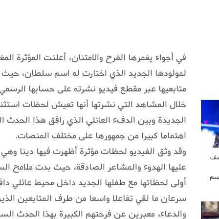
في أجواء يغمرها الفرح والامتنان، أعلنت المؤثرة الم
لمولودها الجديد الذي اختارت له اسم سلطان، حيث
متابعيها عبر مقطع فيديو نشرته على حسابها الرسمي
خلال المشاهد التي نشرتها أنها تعيش لحظات استثنا
الجديدة وبين الدفء العائلي الذي رافق هذا الحدث ا
اهتماما كبيرا من جمهورها على مختلف المنصات.
وقد وثق الفيديو لحظات مؤثرة أظهرت فيها دينا وه
شف
عليها الهدوء والمشاعر الصادقة، حيث بدت ملامح ا
سم
أولى لحظاتها مع طفلها الجديد داخل محيط عائلي دا
سرعان ما لقي تفاعلا واسعا من طرف المتابعين الذين ا
والدعاء، معبرين عن فرحتهم الكبيرة بهذا الحدث الس