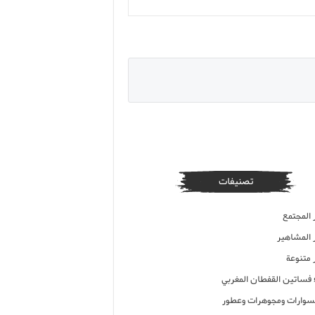
تصنيفات
 المجتمع
ر المشاهير
 متنوعة
ء فساتين القفطان المغربي
وارات ومجوهرات وعطور