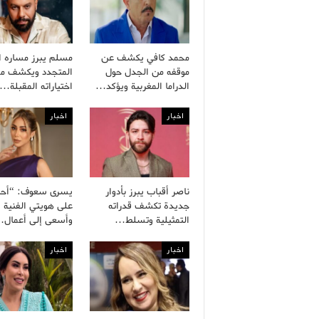
محمد كافي يكشف عن
مسلم يبرز مساره ا
موقفه من الجدل حول
المتجدد ويكشف مل
الدراما المغربية ويؤكد…
اختياراته المقبلة…
اخبار
اخبار
ناصر أقباب يبرز بأدوار
يسرى سعوف: “أحا
جديدة تكشف قدراته
على هويتي الفنية
التمثيلية وتسلط…
وأسعى إلى أعمال
اخبار
اخبار