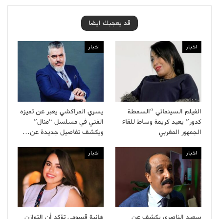
قد يعجبك ايضا
اخبار
اخبار
الفيلم السينمائي “السمطة
يسري المراكشي يعبر عن تميزه
كدور” يعيد كريمة وساط للقاء
الفني في مسلسل “منال”
الجمهور المغربي
ويكشف تفاصيل جديدة عن…
اخبار
اخبار
سعيد الناصري يكشف عن
هانية قسومي تؤكد أن التوازن