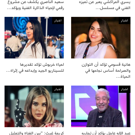
يسري المراكشي يعبر عن تميزه
سعيد الناصري يكشف عن مشروع
الفني في مسلسل…
رقمي لإحياء الذاكرة الفنية ويؤكد…
اخبار
اخبار
هانية قسومي تؤكد أن التوازن
لمياء خربوش تؤكد تقديرها
والصراحة أساس نجاحها في
للسيناريو الجيد وإبداعه في إثراء…
الحياة…
اخبار
اخبار
عبد الإله عاجل يؤكد أن تجاربه
كريمة غيث: “بين الغناء والتمثيل