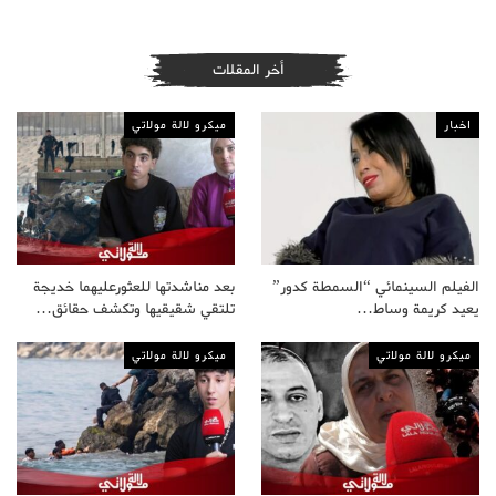
أخر المقلات
اخبار
ميكرو لالة مولاتي
الفيلم السينمائي “السمطة كدور”
بعد مناشدتها للعثورعليهما خديجة
يعيد كريمة وساط…
تلتقي شقيقيها وتكشف حقائق…
ميكرو لالة مولاتي
ميكرو لالة مولاتي