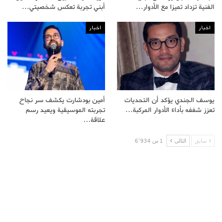
الفنية تزداد تميزا مع الأدوار…
أبني تجربة تعكس شخصيتي…
اخبار
اخبار
يوسف الجندي يؤكد أن التحديات
أمين بودشارت يكشف سر نجاح
تعزز شغفه بأداء الأدوار المركبة…
تجربته الموسيقية ويعيد رسم
علاقة…
سابق
التالى
1 من 6٬934