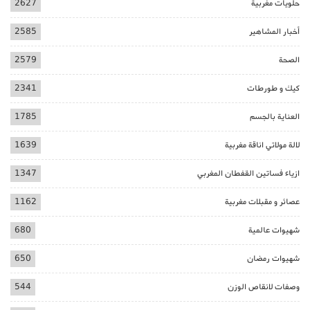
حلويات مغربية
2627
أخبار المشاهير
2585
الصحة
2579
كيك و طورطات
2341
العناية بالجسم
1785
لالة مولاتي اناقة مغربية
1639
ازياء فساتين القفطان المغربي
1347
عصائر و مقبلات مغربية
1162
شهيوات عالمية
680
شهيوات رمضان
650
وصفات لانقاص الوزن
544