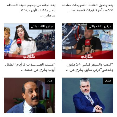
بعد وصول العائلة.. تصريحات صادمة
بعد نجاته من جحيم سبتة المحتلة
تكشف آخر تطورات قضية عبد…
رضى يكشف لأول مرة“كنا
ضاحكين…
ميكرو لالة مولاتي
ميكرو لالة مولاتي
“الحب والسحر كلفني 54 مليون
“عشت العــ..ــذاب 3 أيام”الطفل
وخدمتي”دركي سابق يخرج عن…
أيوب يخرج عن صمته…
اخبار
اخبار