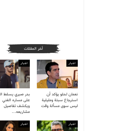
أخر المقلات
اخبار
اخبار
نعمان لحلو يؤكد أن
بدر صبري يسلط ال
استرجاع سبتة ومليلية
على مساره الفني
ليس سوى مسألة وقت
ويكشف تفاصيل
مشاريعه…
اخبار
اخبار