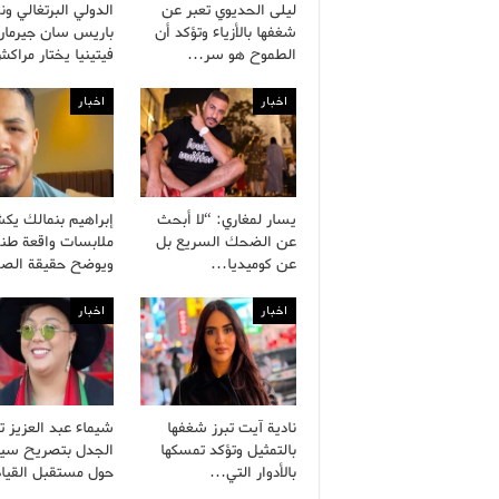
ليلى الحديوي تعبر عن
الدولي البرتغالي ون
شغفها بالأزياء وتؤكد أن
باريس سان جيرمان
الطموح هو سر…
فيتينيا يختار مرا
اخبار
اخبار
يسار لمغاري: “لا أبحث
إبراهيم بنمالك ي
عن الضحك السريع بل
ملابسات واقعة طن
عن كوميديا…
ويوضح حقيقة الص
اخبار
اخبار
نادية آيت تبرز شغفها
شيماء عبد العزيز 
بالتمثيل وتؤكد تمسكها
الجدل بتصريح سي
بالأدوار التي…
حول مستقبل القيا