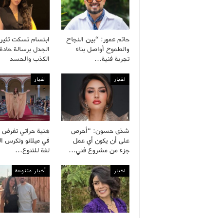
حاتم عمور: “بين النجاح
ابتسام تسكت تثير
والطموح أواصل بناء
الجدل برسالة حادة
تجربة فنية…
الكذب والحسد
اخبار
اخبار
شذى حسون: “أحرص
هنية حراتي تفرض 
على أن يكون أي عمل
في ميلانو وتكرس ا
جزء من مشروع فني…
لغة للتنوع…
اخبار
أخبار متنوعة