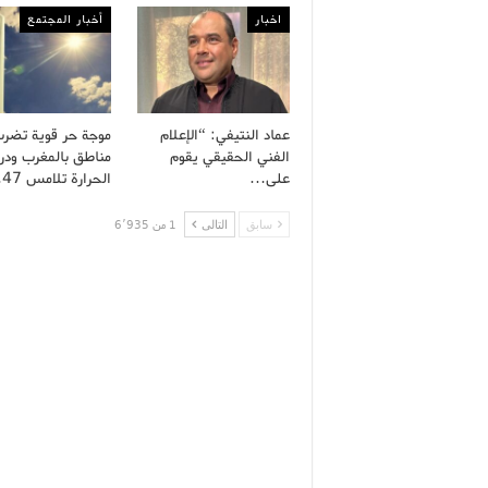
اخبار
أخبار المجتمع
عماد النتيفي: “الإعلام
موجة حر قوية تضر
الفني الحقيقي يقوم
مناطق بالمغرب ودر
على…
الحرارة تلامس 47…
سابق
التالى
1 من 6٬935