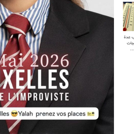
ب عدة
جات