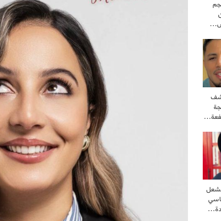
جم
كش…
كشف
جة
فعة…
تشعل
اسي
دة…