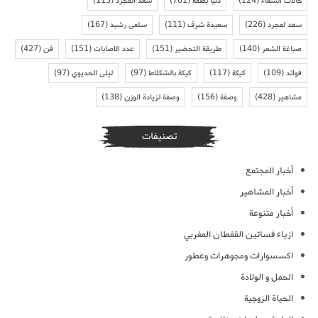
حالات الشفاء
(124)
دنيا بطمة
(761)
سعد المجرد
(113)
سعد لمجرد
(226)
سعيدة شرف
(111)
سلمى رشيد
(167)
صباغة الشعر
(140)
طريقة التحضير
(151)
عدد الاصابات
(151)
فن
(427)
فوائد
(109)
كيكة
(117)
كيكة بالشكلاط
(97)
ليلى الحديوي
(97)
مشاهير
(428)
وصفة
(156)
وصفة لزيادة الوزن
(138)
تصنيفات
أخبار المجتمع
أخبار المشاهير
أخبار متنوعة
ازياء فساتين القفطان المغربي
اكسسوارات ومجوهرات وعطور
الحمل و الولادة
الحياة الزوجية