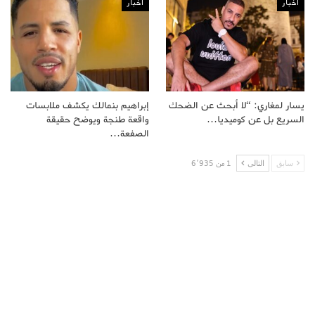
اخبار
اخبار
يسار لمغاري: “لا أبحث عن الضحك
إبراهيم بنمالك يكشف ملابسات
السريع بل عن كوميديا…
واقعة طنجة ويوضح حقيقة
الصفعة…
سابق
التالى
1 من 6٬935