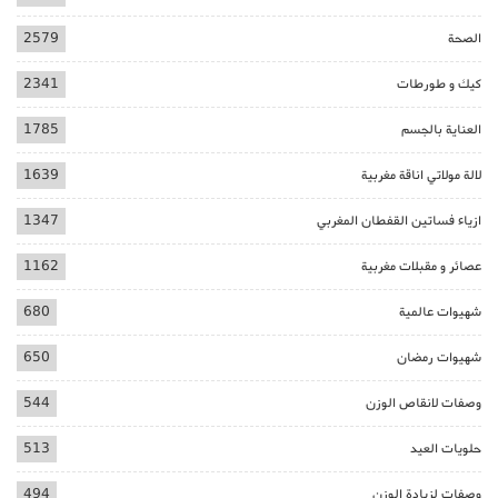
الصحة
2579
كيك و طورطات
2341
العناية بالجسم
1785
لالة مولاتي اناقة مغربية
1639
ازياء فساتين القفطان المغربي
1347
عصائر و مقبلات مغربية
1162
شهيوات عالمية
680
شهيوات رمضان
650
وصفات لانقاص الوزن
544
حلويات العيد
513
وصفات لزيادة الوزن
494