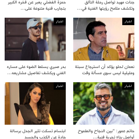
جنات مهيد تواصل رحلة التألق
حمزة الفضلي يعبر عن فخره الكبير
وتكشف ملامح رؤيتها الفنية في…
بتجارب فنية متنوعة على…
اخبار
اخبار
نعمان لحلو يؤكد أن استرجاع سبتة
بدر صبري يسلط الضوء على مساره
ومليلية ليس سوى مسألة وقت
الفني ويكشف تفاصيل مشاريعه…
اخبار
اخبار
حاتم عمور: “بين النجاح والطموح
ابتسام تسكت تثير الجدل برسالة
أواصل بناء تجربة فنية…
حادة عن الكذب والحسد