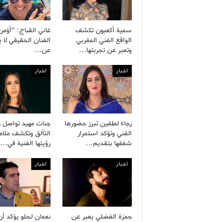
سمية أكعبون تكشف
غاني القباج: “أؤمن
الواقع الفني المغربي
الفنان الحقيقي لا 
وتعبر عن تجربتها…
عن…
اخبار
اخبار
رجاء لطفين تبرز حضورها
جنات مهيد تواصل ر
الفني وتؤكد استمرار
التألق وتكشف ملام
شغفها بتقديم…
رؤيتها الفنية في…
اخبار
اخبار
حمزة الفضلي يعبر عن
نعمان لحلو يؤكد أن