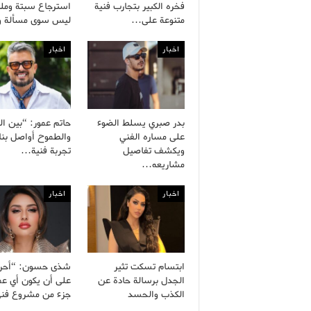
فخره الكبير بتجارب فنية
استرجاع سبتة وملي
متنوعة على…
ليس سوى مسألة 
اخبار
اخبار
بدر صبري يسلط الضوء
حاتم عمور: “بين ال
على مساره الفني
والطموح أواصل بنا
ويكشف تفاصيل
تجربة فنية…
مشاريعه…
اخبار
اخبار
ابتسام تسكت تثير
شذى حسون: “أح
الجدل برسالة حادة عن
على أن يكون أي ع
الكذب والحسد
جزء من مشروع ف