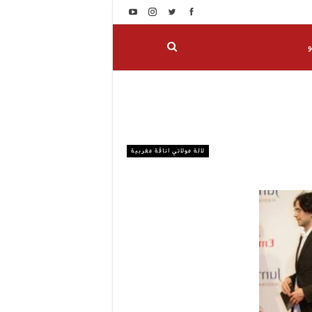
و
لالة مولاتي اناقة مغربية