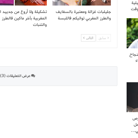
لية
وقت
جليلبات غزالة ومعتبرة بالسفايف
تشكيلة ولا أروع من جدييد ال
والطرز المغربي تواتيكم فاللبسة
المغربية بآخر ماكين فالطرز
والتنبات
سابق
التالى
نجاح
ء
عرض التعليقات (3)
رص
مل
ني…