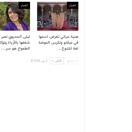
اخبار
اخبار
هنية حراتي تفرض اسمها
ليلى الحديوي تعبر
في ميلانو وتكرس الموضة
شغفها بالأزياء وتؤك
لغة للتنوع…
الطموح هو سر…
سابق
التالى
1 من 6٬935