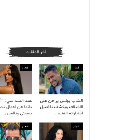
أخر المقلات
اخبار
اخبار
الشاب يونس يراهن على
هند السداسي: “أ
الاختلاف ويكشف تفاصيل
دائما عن أعمال تح
اختياراته الفنية…
بصمتي وتلامس…
اخبار
اخبار