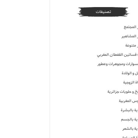
تصنيفات
 المجتمع
ر المشاهير
 متنوعة
ء فساتين القفطان المغربي
وارات ومجوهرات وعطور
 و الولادة
ة الزوجية
خ و حلويات جزائرية
وس المغربية
ية بالبشرة
اية بالجسم
ية بالشعر
ة المسلمة