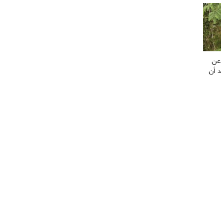
 عن
د أن