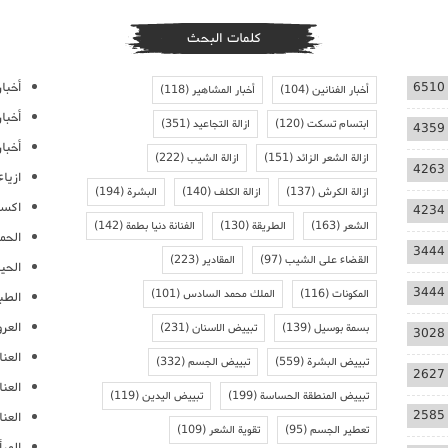
كلمات البحث
أخبار
6510
أخبار الفنانين
(104)
أخبار المشاهير
(118)
أخبا
ابتسام تسكت
(120)
ازالة التجاعيد
(351)
4359
أخبار
ازالة الشعر الزائد
(151)
ازالة الشيب
(222)
4263
ازيا
ازالة الكرش
(137)
ازالة الكلف
(140)
البشرة
(194)
اكسس
4234
الشعر
(163)
الطريقة
(130)
الفنانة دنيا بطمة
(142)
الحمل
3444
القضاء على الشيب
(97)
المقادير
(223)
الحيا
3444
المكونات
(116)
الملك محمد السادس
(101)
الطب
العر
بسمة بوسيل
(139)
تبييض الاسنان
(231)
3028
العنا
تبييض البشرة
(559)
تبييض الجسم
(332)
2627
العن
تبييض المنطقة الحساسة
(199)
تبييض اليدين
(119)
2585
العنا
تعطير الجسم
(95)
تقوية الشعر
(109)
المرأ