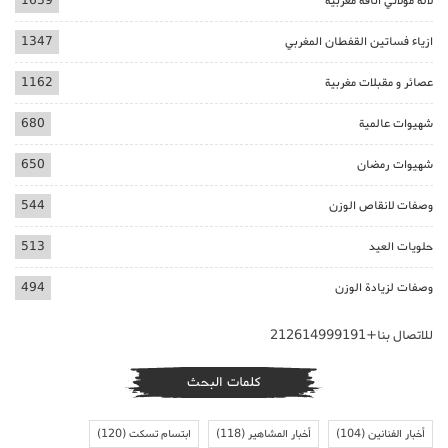
لالة مولاتي اناقة مغربية
1639
ازياء فساتين القفطان المغربي
1347
عصائر و مقبلات مغربية
1162
شهيوات عالمية
680
شهيوات رمضان
650
وصفات لانقاص الوزن
544
حلويات العيد
513
وصفات لزيادة الوزن
494
للاتصال بنا+212614999191
كلمات البحث
أخبار الفنانين
(104)
أخبار المشاهير
(118)
ابتسام تسكت
(120)