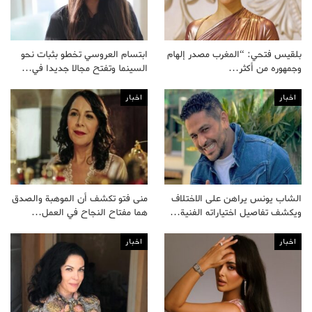
بلقيس فتحي: “المغرب مصدر إلهام
ابتسام العروسي تخطو بثبات نحو
وجمهوره من أكثر…
السينما وتفتح مجالا جديدا في…
اخبار
اخبار
الشاب يونس يراهن على الاختلاف
منى فتو تكشف أن الموهبة والصدق
ويكشف تفاصيل اختياراته الفنية…
هما مفتاح النجاح في العمل…
اخبار
اخبار