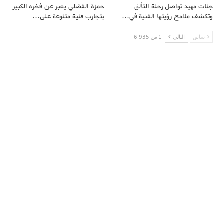
جنات مهيد تواصل رحلة التألق
حمزة الفضلي يعبر عن فخره الكبير
وتكشف ملامح رؤيتها الفنية في…
بتجارب فنية متنوعة على…
سابق
التالى
1 من 6٬935