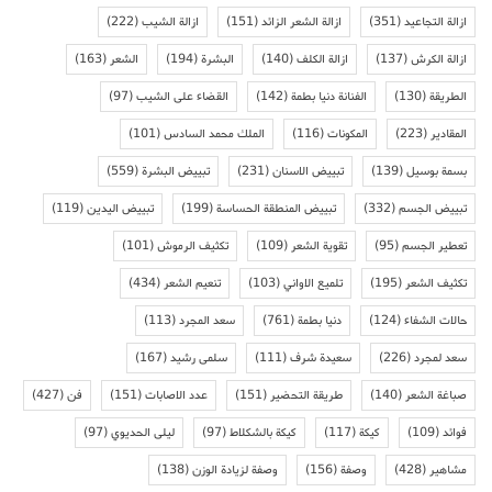
ازالة التجاعيد
(351)
ازالة الشعر الزائد
(151)
ازالة الشيب
(222)
ازالة الكرش
(137)
ازالة الكلف
(140)
البشرة
(194)
الشعر
(163)
الطريقة
(130)
الفنانة دنيا بطمة
(142)
القضاء على الشيب
(97)
المقادير
(223)
المكونات
(116)
الملك محمد السادس
(101)
بسمة بوسيل
(139)
تبييض الاسنان
(231)
تبييض البشرة
(559)
تبييض الجسم
(332)
تبييض المنطقة الحساسة
(199)
تبييض اليدين
(119)
تعطير الجسم
(95)
تقوية الشعر
(109)
تكثيف الرموش
(101)
تكثيف الشعر
(195)
تلميع الاواني
(103)
تنعيم الشعر
(434)
حالات الشفاء
(124)
دنيا بطمة
(761)
سعد المجرد
(113)
سعد لمجرد
(226)
سعيدة شرف
(111)
سلمى رشيد
(167)
صباغة الشعر
(140)
طريقة التحضير
(151)
عدد الاصابات
(151)
فن
(427)
فوائد
(109)
كيكة
(117)
كيكة بالشكلاط
(97)
ليلى الحديوي
(97)
مشاهير
(428)
وصفة
(156)
وصفة لزيادة الوزن
(138)