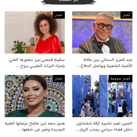
اخبار
اخبار
عبد العزيز الستاتي يبرز مكانة
سكينة فحصي تبرز حضورها الفني
الأغنية الشعبية ويواصل الدفاع…
بإحياء التراث المغربي بروح…
أخبار متنوعة
اخبار
الصين تعيد تشييد أزقة شفشاون
هدى سعد تبرز ملامح مرحلتها الفنية
داخل فضاء سياحي يجذب الزوار…
الجديدة وتعبر عن شغفها…