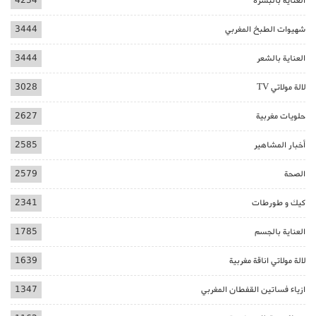
العناية بالبشرة
4234
شهيوات الطبخ المغربي
3444
العناية بالشعر
3444
لالة مولاتي TV
3028
حلويات مغربية
2627
أخبار المشاهير
2585
الصحة
2579
كيك و طورطات
2341
العناية بالجسم
1785
لالة مولاتي اناقة مغربية
1639
ازياء فساتين القفطان المغربي
1347