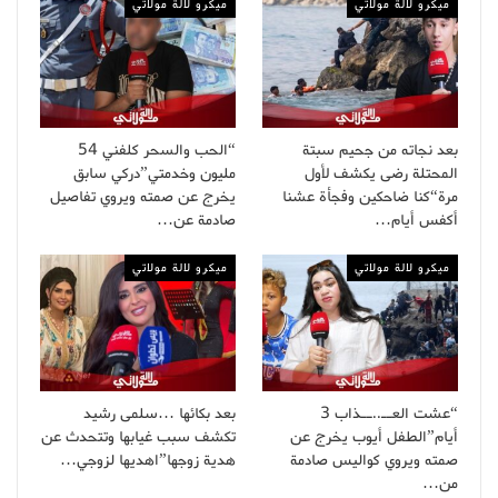
ميكرو لالة مولاتي
ميكرو لالة مولاتي
بعد نجاته من جحيم سبتة
“الحب والسحر كلفني 54
المحتلة رضى يكشف لأول
مليون وخدمتي”دركي سابق
مرة“كنا ضاحكين وفجأة عشنا
يخرج عن صمته ويروي تفاصيل
أكفس أيام…
صادمة عن…
ميكرو لالة مولاتي
ميكرو لالة مولاتي
“عشت العــ..ــذاب 3
بعد بكائها …سلمى رشيد
أيام”الطفل أيوب يخرج عن
تكشف سبب غيابها وتتحدث عن
صمته ويروي كواليس صادمة
هدية زوجها”اهديها لزوجي…
من…