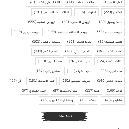
الطريقة
(130)
الفنانة دنيا بطمة
(142)
القضاء على الشيب
(97)
المقادير
(223)
المكونات
(116)
الملك محمد السادس
(101)
بسمة بوسيل
(139)
تبييض الاسنان
(231)
تبييض البشرة
(559)
تبييض الجسم
(332)
تبييض المنطقة الحساسة
(199)
تبييض اليدين
(119)
تعطير الجسم
(95)
تقوية الشعر
(109)
تكثيف الرموش
(101)
تكثيف الشعر
(195)
تلميع الاواني
(103)
تنعيم الشعر
(434)
حالات الشفاء
(124)
دنيا بطمة
(761)
سعد المجرد
(113)
سعد لمجرد
(226)
سعيدة شرف
(111)
سلمى رشيد
(167)
صباغة الشعر
(140)
طريقة التحضير
(151)
عدد الاصابات
(151)
فن
(427)
فوائد
(109)
كيكة
(117)
كيكة بالشكلاط
(97)
ليلى الحديوي
(97)
مشاهير
(428)
وصفة
(156)
وصفة لزيادة الوزن
(138)
تصنيفات