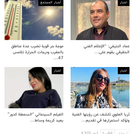
اخبار
أخبار المجتمع
عماد النتيفي: “الإعلام الفني
موجة حر قوية تضرب عدة مناطق
الحقيقي يقوم على…
بالمغرب ودرجات الحرارة تلامس
47…
اخبار
اخبار
ثريا العلوي تكشف عن رؤيتها الفنية
الفيلم السينمائي “السمطة كدور”
وتؤكد استمرارها في تقديم…
يعيد كريمة وساط…
سابق
التالى
1 من 6٬935