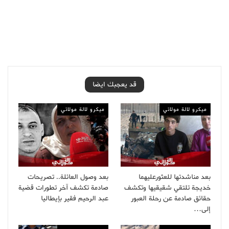
قد يعجبك ايضا
ميكرو لالة مولاتي
ميكرو لالة مولاتي
بعد مناشدتها للعثورعليهما
بعد وصول العائلة.. تصريحات
خديجة تلتقي شقيقيها وتكشف
صادمة تكشف آخر تطورات قضية
حقائق صادمة عن رحلة العبور
عبد الرحيم فقير بإيطاليا
إلى…