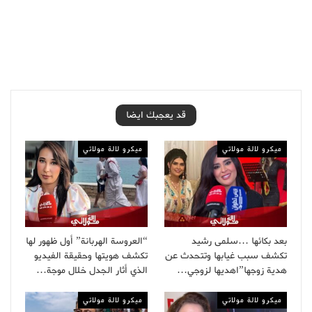
قد يعجبك ايضا
ميكرو لالة مولاتي
ميكرو لالة مولاتي
بعد بكائها …سلمى رشيد
“العروسة الهربانة” أول ظهور لها
تكشف سبب غيابها وتتحدث عن
تكشف هويتها وحقيقة الفيديو
هدية زوجها”اهديها لزوجي…
الذي أثار الجدل خلال موجة…
ميكرو لالة مولاتي
ميكرو لالة مولاتي