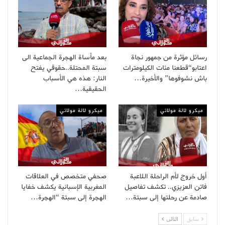
رسائل مؤثرة من جمهور نجاة
بعد مأساة الهجرة الجماعية الى
اعتابو“قطعنا مئات الكيلومترات
سبتة المحتلة..حقوقي يفتح
باش نشوفوها” والأخيرة…
النار: هذه هي الأسباب
الحقيقية…
ميكرو لالة مولاتي
ميكرو لالة مولاتي
أول خروج لأم الراحلة اللاعبة
صحفي متخصص في العلاقات
فاتن العزيزي.. تكشف تفاصيل
المغربية الإسبانية يكشف خفايا
صادمة عن رحلتها إلى سبتة…
الهجرة إلى سبتة “الهجرة…
سابق
التالى