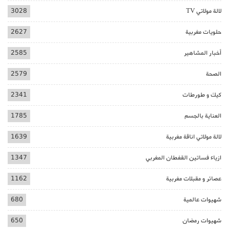
لالة مولاتي TV
3028
حلويات مغربية
2627
أخبار المشاهير
2585
الصحة
2579
كيك و طورطات
2341
العناية بالجسم
1785
لالة مولاتي اناقة مغربية
1639
ازياء فساتين القفطان المغربي
1347
عصائر و مقبلات مغربية
1162
شهيوات عالمية
680
شهيوات رمضان
650