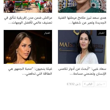
هدى سعد تبرز ملامح مرحلتها الفنية
مراكش ضمن مدن إفريقية تتألق في
الجديدة وتعبر عن شغفها…
تصنيف عالمي لأفضل الوجهات…
اخبار
اخبار
سعاد خيي: “أبحث عن أدوار تلامس
غيثة بنحيون: “محبة الجمهور هي
الإنسان وتمنحني مساحة…
الطاقة التي تدفعني…
سابق
التالى
1 من 6٬932