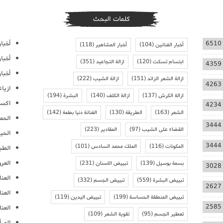
كلمات البحث
أخبار
6510
أخبار الفنانين
(104)
أخبار المشاهير
(118)
أخبا
ابتسام تسكت
(120)
ازالة التجاعيد
(351)
4359
أخبار
ازالة الشعر الزائد
(151)
ازالة الشيب
(222)
4263
ازيا
ازالة الكرش
(137)
ازالة الكلف
(140)
البشرة
(194)
اكسس
4234
الشعر
(163)
الطريقة
(130)
الفنانة دنيا بطمة
(142)
الحمل
3444
القضاء على الشيب
(97)
المقادير
(223)
الحيا
3444
المكونات
(116)
الملك محمد السادس
(101)
الطب
العر
بسمة بوسيل
(139)
تبييض الاسنان
(231)
3028
العنا
تبييض البشرة
(559)
تبييض الجسم
(332)
2627
العن
تبييض المنطقة الحساسة
(199)
تبييض اليدين
(119)
2585
العنا
تعطير الجسم
(95)
تقوية الشعر
(109)
المرأ