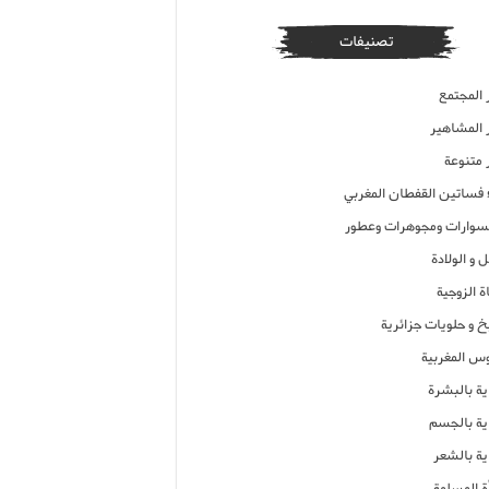
تصنيفات
 المجتمع
ر المشاهير
 متنوعة
ء فساتين القفطان المغربي
وارات ومجوهرات وعطور
 و الولادة
ة الزوجية
خ و حلويات جزائرية
وس المغربية
ية بالبشرة
اية بالجسم
ية بالشعر
ة المسلمة