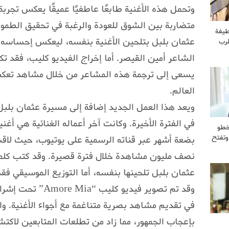
وتحمل هذه الأغنية طابعًا عاطفيًا عميقًا يعكس تجرب
متضاربة بين الشوق للعودة والرغبة في تحقيق الطموحا
طيفة
عثمان بلبل بتلحين الأغنية بنفسه، ليعكس إحساسه ال
طرب
الشاعر أمين القيصر. أما إخراج الفيديو كليب، فقد ت
يسعى إلى ترجمة هذه المشاعر من خلال مشاهد تعكس
العالم.
ويعد هذا العمل الجديد إضافة إلى مسيرة عثمان بلبل 
خطو
وتفتح
بضعة أشهر عبر قناته الرسمية على يوتيوب، حيث لاقت 
نصف مليون مشاهدة خلال فترة قصيرة. وقد كتب كلمات
عثمان بلبل تلحينها بنفسه، أما التوزيع الموسيقي فق
وقد تم تصوير فيديو 
في تقديم مشاهد بصرية متناغمة مع أجواء الأغنية. 
بإعجاب الجمهور، مما زاد من تطلعات المتابعين لاكت