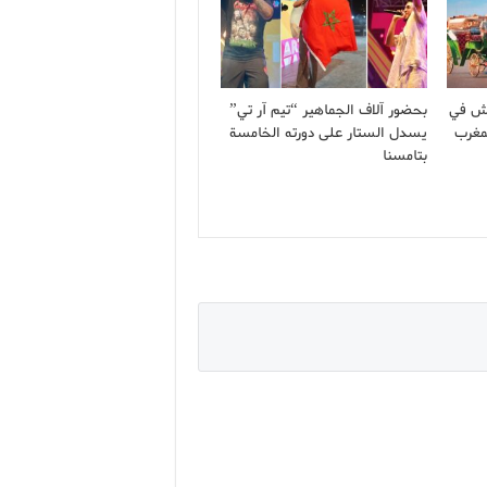
كش في
بحضور آلاف الجماهير “تيم آر تي”
لمغرب
يسدل الستار على دورته الخامسة
بتامسنا