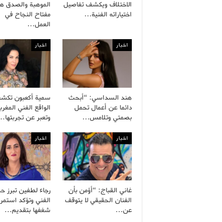
الاختلاف ويكشف تفاصيل
الموهبة والصدق هم
اختياراته الفنية…
مفتاح النجاح في
العمل…
اخبار
اخبار
هند السداسي: “أبحث
سمية أكعبون تكش
دائما عن أعمال تحمل
الواقع الفني المغرب
بصمتي وتلامس…
وتعبر عن تجربتها…
اخبار
اخبار
غاني القباج: “أؤمن بأن
رجاء لطفين تبرز ح
الفنان الحقيقي لا يتوقف
الفني وتؤكد استمرا
عن…
شغفها بتقديم…