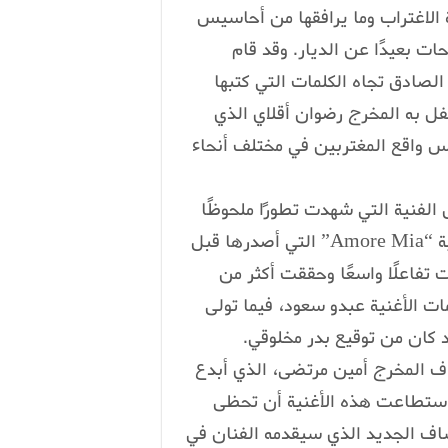
ة الاغتراب وما يرافقها من أحاسيس
ت بعيدًا عن الديار. وقد قام
صادق تجاه الكلمات التي كتبها
كفل به المخرج رضوان أقلاي الذي
 واقع المغتربين في مختلف أنحاء
الفنية التي شهدت تطورًا ملحوظًا
في الفترة الأخيرة. وكانت آخر أعماله الغنائية هي أغنية “Amore Mia” التي أصدرها قبل
تفاعلًا واسعًا وحققت أكثر من
 الأغنية عبدو سعود، فيما تولى
د كان من توقيع بدر مخلوقي.
كليب “Amore Mia” تحت إشراف المخرج أمين مرتضى، الذي أبدع
واستطاعت هذه الأغنية أن تحظى
شاف الجديد الذي سيقدمه الفنان في