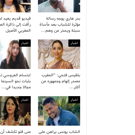
بدر هاري يوجه رسالة
فيديو قديم يعيد ل
مؤثرة للشباب بعد مأساة
رأفت إلى ذاكرة ال
سبتة ويحذر من وهم…
المغربي الأصيل
اخبار
اخبار
بلقيس فتحي: “المغرب
ابتسام العروسي ت
مصدر إلهام وجمهوره من
بثبات نحو السينما 
أكثر…
مجالا جديدا في…
اخبار
اخبار
الشاب يونس يراهن على
منى فتو تكشف أن