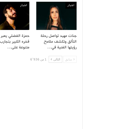
اخبار
اخبار
جنات مهيد تواصل رحلة
حمزة الفضلي يعبر
التألق وتكشف ملامح
فخره الكبير بتجارب 
رؤيتها الفنية في…
متنوعة على…
سابق
التالى
1 من 6٬936