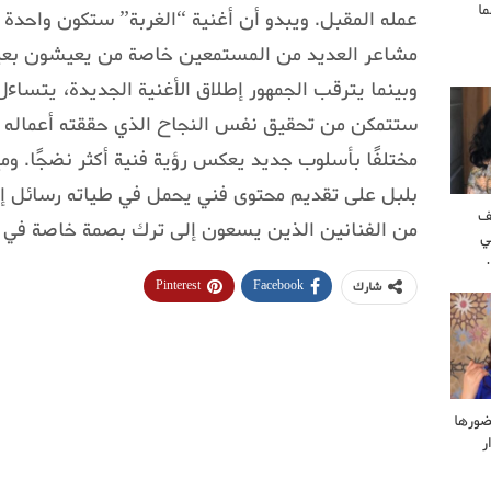
ا
عمله المقبل. ويبدو أن أغنية “الغربة” ستكون واحدة
مشاعر العديد من المستمعين خاصة من يعيشون بعيد
وبينما يترقب الجمهور إطلاق الأغنية الجديدة، يتساءل
ستتمكن من تحقيق نفس النجاح الذي حققته أعماله ال
مختلفًا بأسلوب جديد يعكس رؤية فنية أكثر نضجًا. 
بلبل على تقديم محتوى فني يحمل في طياته رسائل إنسا
ف
من الفنانين الذين يسعون إلى ترك بصمة خاصة في ع
ي
Pinterest
Facebook
شارك
ضورها
ر