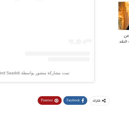
عن
النقد
تمت مشاركة منشور بواسطة ‏‎Hind Saadidi‎‏ (@‏‎hindsaadidioff‎‏)
Pinterest
Facebook
شارك