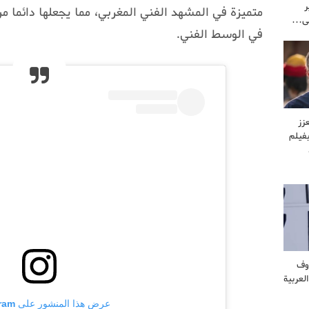
ر
متميزة في المشهد الفني المغربي، مما يجعلها دائما من 
لى…
في الوسط الفني.
زز
فيلم
وف
لعربية
عرض هذا المنشور على Instagram