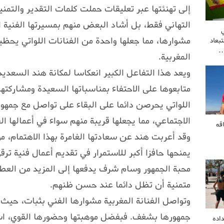
إلى تهنئتها عبر تعليقات حملت كلمات التقدير والتمني
التهاني فقط، بل أشاد البعض منهم بمسيرتها الفنية الم
مشوارها، مما جعلها واحدة من الفنانات اللواتي يحظ
بعاد
…
المغربية.
ويعد هذا التفاعل الكبير انعكاسا لمكانة هند السعد
متابعوها على الاحتفاء بمناسباتها السعيدة ومشاركته
اللواتي يحرصن دائما على البقاء على تواصل مع جمه
الاجتماعي، مما يجعلها قريبة منهم سواء في أعمالها ال
قه
وقد أعربت هند عن سعادتها الغامرة بهذا الاهتمام، 
يمنحها حافزا أكبر للاستمرار في تقديم أعمال فنية تر
محبة الجمهور وسام شرف يدفعها إلى المزيد من العطا
متمنية أن تظل دائما عند حسن ظنهم.
وتواصل الفنانة المغربية مشوارها الفني بثبات، حي
جمهورها بشغف. فبفضل موهبتها وحضورها القوي، اس
اده