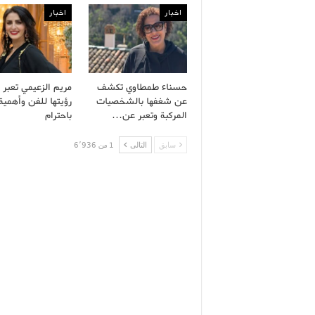
اخبار
اخبار
حسناء طمطاوي تكشف
مريم الزعيمي تعبر 
عن شغفها بالشخصيات
رؤيتها للفن وأهمية 
المركبة وتعبر عن…
باحترام
سابق
التالى
1 من 6٬936