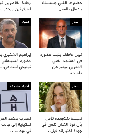
حضورها الفني وتتمسك
لإعادة القاصرين غي
بأعمال تلامس…
المرفوقين ويدعو إ
اخبار
اخبار
نبيل عاطف يثبت حضوره
إبراهيم الشكيري يع
في المشهد الفني
حضوره السينمائي ب
المغربي ويعبر عن
كوميدي اجتماعي…
طموحه…
اخبار
أخبار متنوعة
نفيسة بنشهيدة تؤمن
المغرب يعتمد الحر
بأن قوة الفنان تكمن في
اللاتينية إلى جانب ا
جودة اختياراته قبل…
في لوحات…