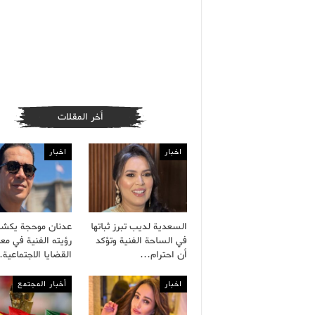
أخر المقلات
اخبار
اخبار
السعدية لديب تبرز ثباتها
عدنان موحجة يكش
في الساحة الفنية وتؤكد
رؤيته الفنية في معا
أن احترام…
القضايا الاجتماعية
اخبار
أخبار المجتمع