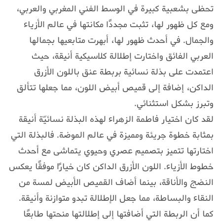
تحظى بشعبية كبيرة في الوسط الفني المغربي والعربي،
ومع كل ظهور لها، تثبت مجددًا مكانتها في عالم الأزياء
والجمال. في أحدث ظهور لها، أبهرت متابعيها بجمالها
العربي الفائق واختارت إطلالة كلاسيكية أنيقة، حيث
اعتمدت على بذلة نسائية بربطة عنق باللون الأزرق
الداكن، إضافة إلى قميص أبيض اللون، مما جعلها تتألق
وتبرز بشكل استثنائي.
لقد كان اختيار فاطمة الزهراء لهذه البذلة نسائيّة أنيقة
بمثابة خطوة جريئة ومميزة في عالم الموضة. فالبذلة التي
اختارتها تتميز بتصميم عصري وحيوي يتماشى مع أحدث
خطوط الأزياء. اللون الأزرق الداكن كان خيارًا موفقًا يعكس
النضج والأناقة، بينما أضاف القميص الأبيض لمسة من
النقاء والبساطة، مما جعل الإطلالة تبدو متوازنة وأنيقة.
كما أن الربطة التي أضافتها إلى إطلالتها منحتها طابعًا