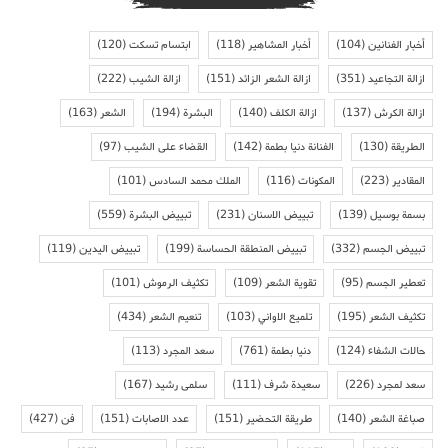
أخبار الفنانين
(104)
أخبار المشاهير
(118)
ابتسام تسكت
(120)
ازالة التجاعيد
(351)
ازالة الشعر الزائد
(151)
ازالة الشيب
(222)
ازالة الكرش
(137)
ازالة الكلف
(140)
البشرة
(194)
الشعر
(163)
الطريقة
(130)
الفنانة دنيا بطمة
(142)
القضاء على الشيب
(97)
المقادير
(223)
المكونات
(116)
الملك محمد السادس
(101)
بسمة بوسيل
(139)
تبييض الاسنان
(231)
تبييض البشرة
(559)
تبييض الجسم
(332)
تبييض المنطقة الحساسة
(199)
تبييض اليدين
(119)
تعطير الجسم
(95)
تقوية الشعر
(109)
تكثيف الرموش
(101)
تكثيف الشعر
(195)
تلميع الاواني
(103)
تنعيم الشعر
(434)
حالات الشفاء
(124)
دنيا بطمة
(761)
سعد المجرد
(113)
سعد لمجرد
(226)
سعيدة شرف
(111)
سلمى رشيد
(167)
صباغة الشعر
(140)
طريقة التحضير
(151)
عدد الاصابات
(151)
فن
(427)