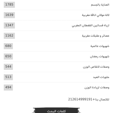
العناية بالجسم
1785
لالة مولاتي اناقة مغربية
1639
ازياء فساتين القفطان المغربي
1347
عصائر و مقبلات مغربية
1162
شهيوات عالمية
680
شهيوات رمضان
650
وصفات لانقاص الوزن
544
حلويات العيد
513
وصفات لزيادة الوزن
494
للاتصال بنا+212614999191
كلمات البحث