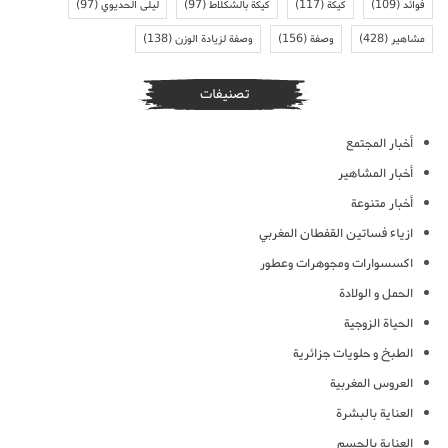
فوائد
(109)
كيكة
(117)
كيكة بالشكلاط
(97)
ليلى الحديوي
(97)
مشاهير
(428)
وصفة
(156)
وصفة لزيادة الوزن
(138)
تصنيفات
أخبار المجتمع
أخبار المشاهير
أخبار متنوعة
ازياء فساتين القفطان المغربي
اكسسوارات ومجوهرات وعطور
الحمل و الولادة
الحياة الزوجية
الطبخ و حلويات جزائرية
العروس المغربية
العناية بالبشرة
العناية بالجسم