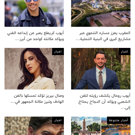
المغرب يعزز مساره التنموي عبر
أيوب كريطع يعبر عن إبداعه الفني
مشاريع كبرى في البنية التحتية…
ويؤكد مكانته كواحد من أبرز…
اخبار
اخبار
أيوب روحال يكشف رؤيته للفن
وصال بيريز تؤكد تمسكها بالفن
الشعبي ويؤكد أن النجاح يحتاج
الهادف وتبرز مكانة الجمهور في…
إلى…
أخبار متنوعة
اخبار