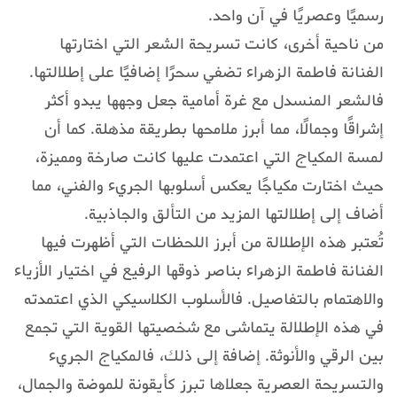
رسميًا وعصريًا في آن واحد.
من ناحية أخرى، كانت تسريحة الشعر التي اختارتها
الفنانة فاطمة الزهراء تضفي سحرًا إضافيًا على إطلالتها.
فالشعر المنسدل مع غرة أمامية جعل وجهها يبدو أكثر
إشراقًا وجمالًا، مما أبرز ملامحها بطريقة مذهلة. كما أن
لمسة المكياج التي اعتمدت عليها كانت صارخة ومميزة،
حيث اختارت مكياجًا يعكس أسلوبها الجريء والفني، مما
أضاف إلى إطلالتها المزيد من التألق والجاذبية.
تُعتبر هذه الإطلالة من أبرز اللحظات التي أظهرت فيها
الفنانة فاطمة الزهراء بناصر ذوقها الرفيع في اختيار الأزياء
والاهتمام بالتفاصيل. فالأسلوب الكلاسيكي الذي اعتمدته
في هذه الإطلالة يتماشى مع شخصيتها القوية التي تجمع
بين الرقي والأنوثة. إضافة إلى ذلك، فالمكياج الجريء
والتسريحة العصرية جعلاها تبرز كأيقونة للموضة والجمال،