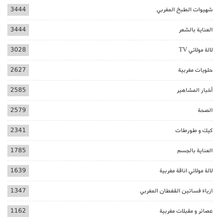
شهيوات الطبخ المغربي
3444
العناية بالشعر
3444
لالة مولاتي TV
3028
حلويات مغربية
2627
أخبار المشاهير
2585
الصحة
2579
كيك و طورطات
2341
العناية بالجسم
1785
لالة مولاتي اناقة مغربية
1639
ازياء فساتين القفطان المغربي
1347
عصائر و مقبلات مغربية
1162