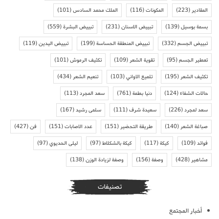
المقادير
(223)
المكونات
(116)
الملك محمد السادس
(101)
بسمة بوسيل
(139)
تبييض الاسنان
(231)
تبييض البشرة
(559)
تبييض الجسم
(332)
تبييض المنطقة الحساسة
(199)
تبييض اليدين
(119)
تعطير الجسم
(95)
تقوية الشعر
(109)
تكثيف الرموش
(101)
تكثيف الشعر
(195)
تلميع الاواني
(103)
تنعيم الشعر
(434)
حالات الشفاء
(124)
دنيا بطمة
(761)
سعد المجرد
(113)
سعد لمجرد
(226)
سعيدة شرف
(111)
سلمى رشيد
(167)
صباغة الشعر
(140)
طريقة التحضير
(151)
عدد الاصابات
(151)
فن
(427)
فوائد
(109)
كيكة
(117)
كيكة بالشكلاط
(97)
ليلى الحديوي
(97)
مشاهير
(428)
وصفة
(156)
وصفة لزيادة الوزن
(138)
تصنيفات
أخبار المجتمع