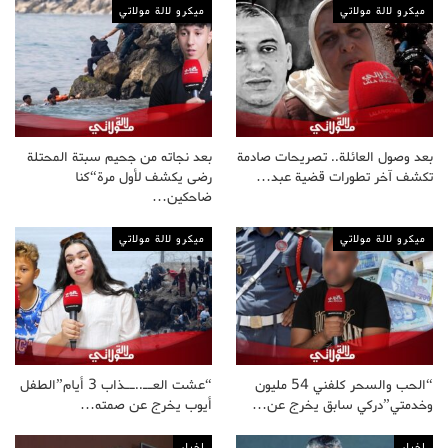
ميكرو لالة مولاتي
ميكرو لالة مولاتي
بعد وصول العائلة.. تصريحات صادمة
بعد نجاته من جحيم سبتة المحتلة
تكشف آخر تطورات قضية عبد…
رضى يكشف لأول مرة“كنا
ضاحكين…
ميكرو لالة مولاتي
ميكرو لالة مولاتي
“الحب والسحر كلفني 54 مليون
“عشت العــ..ــذاب 3 أيام”الطفل
وخدمتي”دركي سابق يخرج عن…
أيوب يخرج عن صمته…
اخبار
اخبار