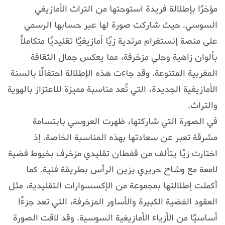
مؤخرًا بإطلالة فريدة استوحتها من التراث الأمازيغي
السوسي. حيث شاركت صورة لها عبر حسابها الرسمي
على منصة إنستغرام مرتدية زيًا أمازيغيًا تقليديًا متكاملاً
بألوان زاهية وحلي مزخرفة، مما يعكس جمال الثقافة
المغربية المتنوعة. وقد جاءت هذه الإطلالة احتفالًا بالسنة
الأمازيغية الجديدة، التي تُعد مناسبة مميزة للاعتزاز بالهوية
والتراث.
في الصورة التي شاركتها، ظهرت العروسي بابتسامة
مشرقة تعبر عن سعادتها بهذه المناسبة الخاصة. إذ
اختارت زيًا يتألف من قفطان تقليدي مزخرف بخيوط فضية
لامعة مع وشاح حريري يزين الرأس بطريقة فنية. كما
أكملت إطلالتها بمجموعة من الإكسسوارات التقليدية، مثل
العقود الفضية الكبيرة والأساور المزخرفة، التي تعد جزءًا
أساسيًا من الأزياء الأمازيغية السوسية. وقد لاقت الصورة