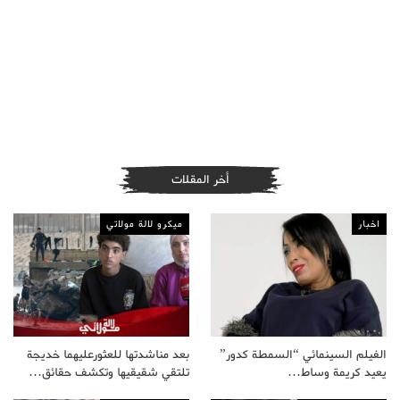
أخر المقلات
اخبار
ميكرو لالة مولاتي
الفيلم السينمائي “السمطة كدور”
بعد مناشدتها للعثورعليهما خديجة
يعيد كريمة وساط…
تلتقي شقيقيها وتكشف حقائق…