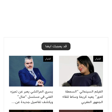
قد يعجبك ايضا
اخبار
اخبار
الفيلم السينمائي “السمطة
يسري المراكشي يعبر عن تميزه
كدور” يعيد كريمة وساط للقاء
الفني في مسلسل “منال”
الجمهور المغربي
ويكشف تفاصيل جديدة عن…