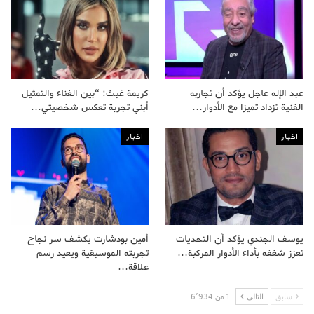
عبد الإله عاجل يؤكد أن تجاربه
كريمة غيث: “بين الغناء والتمثيل
الفنية تزداد تميزا مع الأدوار…
أبني تجربة تعكس شخصيتي…
اخبار
اخبار
يوسف الجندي يؤكد أن التحديات
أمين بودشارت يكشف سر نجاح
تعزز شغفه بأداء الأدوار المركبة…
تجربته الموسيقية ويعيد رسم
علاقة…
سابق
التالى
1 من 6٬934