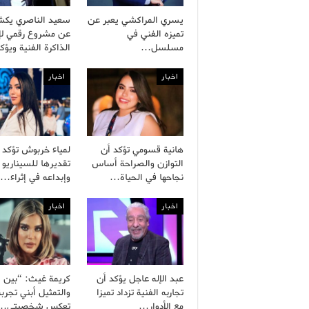
يسري المراكشي يعبر عن
سعيد الناصري يك
تميزه الفني في
عن مشروع رقمي لإح
مسلسل…
الذاكرة الفنية ويؤ
اخبار
اخبار
هانية قسومي تؤكد أن
لمياء خربوش تؤكد
التوازن والصراحة أساس
تقديرها للسيناريو 
نجاحها في الحياة…
وإبداعه في إثراء…
اخبار
اخبار
عبد الإله عاجل يؤكد أن
كريمة غيث: “بين ال
تجاربه الفنية تزداد تميزا
والتمثيل أبني تجربة
مع الأدوار…
تعكس شخصيتي…