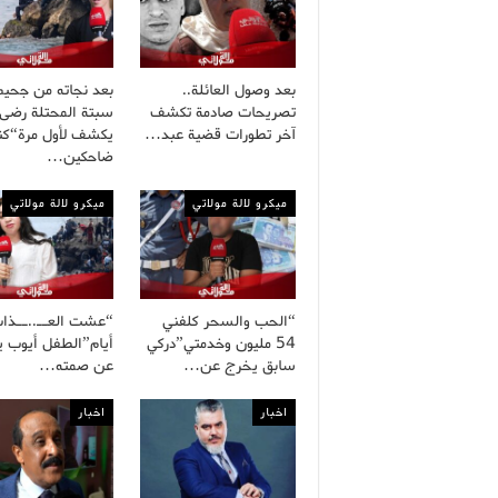
بعد وصول العائلة..
بعد نجاته من جحيم
تصريحات صادمة تكشف
سبتة المحتلة رضى
آخر تطورات قضية عبد…
يكشف لأول مرة“كنا
ضاحكين…
ميكرو لالة مولاتي
ميكرو لالة مولاتي
“الحب والسحر كلفني
54 مليون وخدمتي”دركي
أيام”الطفل أيوب 
سابق يخرج عن…
عن صمته…
اخبار
اخبار