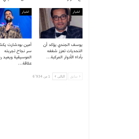
اخبار
اخبار
يوسف الجندي يؤكد أن
أمين بودشارت يك
التحديات تعزز شغفه
سر نجاح تجربته
بأداء الأدوار المركبة…
الموسيقية ويعيد ر
علاقة…
سابق
التالى
1 من 6٬934