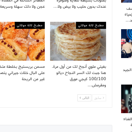
بمكونات بسيطة للغاية ومتوفرة
الفطائر السائلة في المقلاة 
عندك بدون حليب ولا بيض ولا…
عجن ولا دلك سهلة وسريع
شف
ياء
كد…
مطبخ لالة مولاتي
مطبخ لالة مولاتي
بغيتي ملوي أنجح لك من أول مرة.
مسمن بريستيج بخلطة مت
الجيد
هنا جبت لك السر النجاح ديالو
على البال خلات جيراني يتصلو
100/100 كيجي مورق
غير من الريحة
ومقرمش…
سابق
التالى
غناء