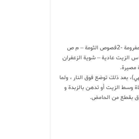
دجاجة متوسطة (مغسولة بالماء والخل طبعا) -بصلة مفرومة -2فصوص الثومة – م ص
س الزيت عادية – شوية الزعفران
 مصيرة.
، بعد ذلك توضع فوق النار ، ولما
ة وسط الزيت أو تدهن بالزبدة و
وق بقطع من الحامض.