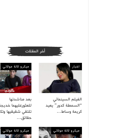
أخر المقلات
اخبار
ميكرو لالة مولاتي
الفيلم السينمائي
بعد مناشدتها
“السمطة كدور” يعيد
للعثورعليهما خديجة
كريمة وساط…
تلتقي شقيقيها وت
حقائق…
ميكرو لالة مولاتي
ميكرو لالة مولاتي