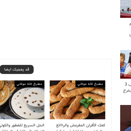
قد يعجبك ايضا
مطبخ لالة مولاتي
مطبخ لالة مولاتي
“عشت العــ..ــذاب 3
يخرج
كعك الأفران المقرمش والرااائع
الحل السريع للفطور والكوتي