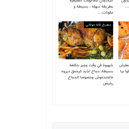
بدون
البدنجان للمأكولات الصيفية
ة…
بطريقة سهلة ، بسيطة و
مكونات…
مطبخ لالة مولاتي
خطرش
شهيوة في وقت وجيز بتكلفة
ا بيا
بسيطة..دجاج لذيذ كيحمق ديروه
ماغتندموش وخصوصا الدجاج
رخيص