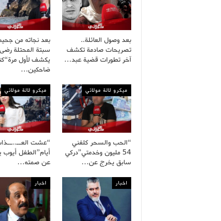
بعد وصول العائلة..
بعد نجاته من جحيم
تصريحات صادمة تكشف
سبتة المحتلة رضى
آخر تطورات قضية عبد…
يكشف لأول مرة“كنا
ضاحكين…
ميكرو لالة مولاتي
ميكرو لالة مولاتي
“الحب والسحر كلفني
54 مليون وخدمتي”دركي
أيام”الطفل أيوب 
سابق يخرج عن…
عن صمته…
اخبار
اخبار