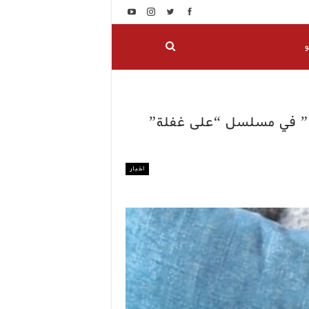
و
ا” في مسلسل “على غفلة”
اخبار