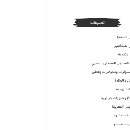
تصنيفات
 المجتمع
ر المشاهير
 متنوعة
ء فساتين القفطان المغربي
وارات ومجوهرات وعطور
 و الولادة
ة الزوجية
خ و حلويات جزائرية
وس المغربية
ية بالبشرة
اية بالجسم