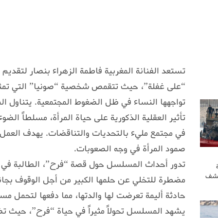
تستعد الفنانة المغربية فاطمة الزهراء بنصار لتقديم
“على غفلة”، حيث تتقمص شخصية “صونيا” التي تمثل 
تواجهها النساء في ظل الضغوط المجتمعية. يتناول ال
تأثير العقلية الذكورية على حياة المرأة، مسلطاً الضو
في مجتمع مليء بالتحديات والتناقضات. يهدف الع
صمود المرأة في وجه الصعوبات.
تدور أحداث المسلسل حول قصة “فرح”، الطالبة في ك
كشف
مضطرة للتخلي عن حلمها الكبير من أجل الوقوف بجانب
حادثة أليمة تعرضت لها والدتها، مما دفعها لتحمل مسؤ
يشهد المسلسل تحولاً مثيراً في حياة “فرح”، حيث تض