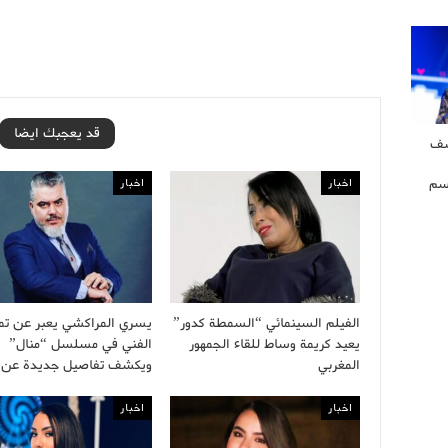
قد يعجبك ايضا
شف
سم
اخبار
اخبار
الفيلم السينمائي “السمطة كدور”
يسري المراكشي يعبر عن تمي
يعيد كريمة وساط للقاء الجمهور
الفني في مسلسل “منال”
المغربي
ويكشف تفاصيل جديدة عن
اخبار
اخبار