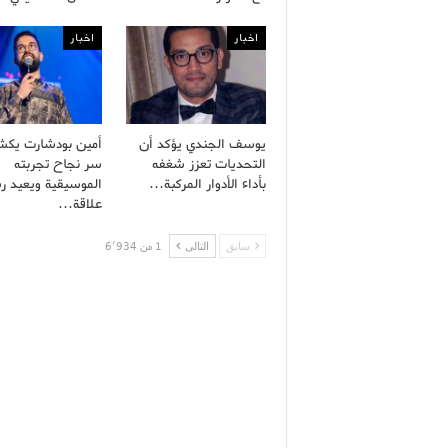
اخبار
اخبار
يوسف الجندي يؤكد أن
أمين بودشارت يك
التحديات تعزز شغفه
سر نجاح تجربته
بأداء الأدوار المركبة…
الموسيقية ويعيد ر
علاقة…
سابق
التالى
1 من 6٬934