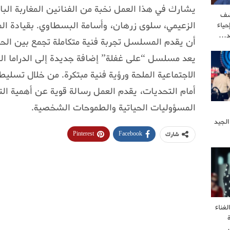
يشارك في هذا العمل نخبة من الفنانين المغاربة البا
شف
الزعيمي، سلوى زرهان، وأسامة البسطاوي. بقيادة الم
ياء
كد…
أن يقدم المسلسل تجربة فنية متكاملة تجمع بين الحبكة 
يعد مسلسل “على غفلة” إضافة جديدة إلى الدراما ال
الاجتماعية الملحة ورؤية فنية مبتكرة. من خلال تسلي
أمام التحديات، يقدم العمل رسالة قوية عن أهمية التف
المسؤوليات الحياتية والطموحات الشخصية.
الجيد
Pinterest
Facebook
شارك
غناء