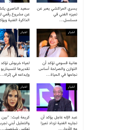
يسري المراكشي يعبر عن
سعيد الناصري يك
تميزه الفني في
عن مشروع رقمي لإح
مسلسل…
الذاكرة الفنية ويؤ
اخبار
اخبار
هانية قسومي تؤكد أن
لمياء خربوش تؤكد
التوازن والصراحة أساس
تقديرها للسيناريو 
نجاحها في الحياة…
وإبداعه في إثراء…
اخبار
اخبار
عبد الإله عاجل يؤكد أن
كريمة غيث: “بين ال
تجاربه الفنية تزداد تميزا
والتمثيل أبني تجربة
مع الأدوار…
تعكس شخصيتي…