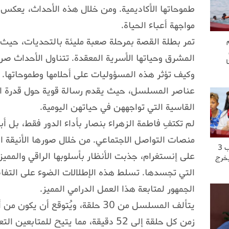
طموحاتها الأكاديمية. ومن خلال هذه الأحداث، يعكس 
مواجهة أعباء الحياة.
تمر بطلة القصة بمرحلة صعبة مليئة بالتحديات، حيث 
المشرق وحياتها الأسرية المعقدة. تتناول الأحداث صرا
وكيف تؤثر هذه المسؤوليات على أحلامها وطموحاتها. يع
عناصر المسلسل، حيث يقدم رسالة قوية حول قدرة ا
القاسية التي تواجههن في حياتهن اليومية.
لم تكتفِ فاطمة الزهراء بنصار بأداء الدور فقط، بل
منصات التواصل الاجتماعي. من خلال صورها الأنيقة ا
“عشت العــ..ــذاب 3
على إنستغرام، جذبت الأنظار بأسلوبها الراقي والمم
يخرج
التي تجسدها. تسلط هذه الإطلالات الضوء على التفاص
الجمهور لمتابعة هذا العمل الدرامي المميز.
يتألف المسلسل من 30 حلقة، ويُتوقع أن
زمن كل حلقة إلى 52 دقيقة، مما يتيح لل