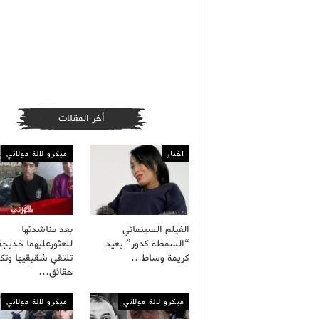
أخر المقلات
اخبار
ميكرو لالة مولاتي
الفيلم السينمائي
بعد مناشدتها
“السمطة كدور” يعيد
للعثورعليهما خديجة
كريمة وساط…
تلتقي شقيقيها وت
حقائق…
ميكرو لالة مولاتي
ميكرو لالة مولاتي