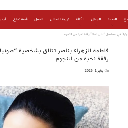
بخ
الصحة
الجمال
الأناقة
تربية الاطفال
الحمل
قصة نجاح
فيدي
ونيا” في مسلسل “على غفلة” رفقة نخبة من النجوم
فاطمة الزهراء بناصر تتألق بشخصية “صوني
رفقة نخبة من النجوم
On
يناير 1, 2025