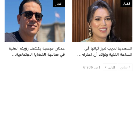
اخبار
اخبار
السعدية لديب تبرز ثباتها في
عدنان موحجة يكشف رؤيته الفنية
الساحة الفنية وتؤكد أن احترام…
في معالجة القضايا الاجتماعية…
سابق
التالى
1 من 6٬936