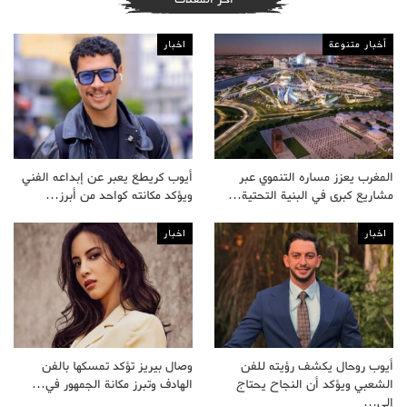
أخبار متنوعة
اخبار
المغرب يعزز مساره التنموي عبر
أيوب كريطع يعبر عن إبداعه الفني
مشاريع كبرى في البنية التحتية…
ويؤكد مكانته كواحد من أبرز…
اخبار
اخبار
أيوب روحال يكشف رؤيته للفن
وصال بيريز تؤكد تمسكها بالفن
الشعبي ويؤكد أن النجاح يحتاج
الهادف وتبرز مكانة الجمهور في…
إلى…