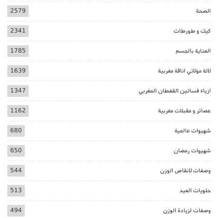
الصحة
2579
كيك و طورطات
2341
العناية بالجسم
1785
لالة مولاتي اناقة مغربية
1639
ازياء فساتين القفطان المغربي
1347
عصائر و مقبلات مغربية
1162
شهيوات عالمية
680
شهيوات رمضان
650
وصفات لانقاص الوزن
544
حلويات العيد
513
وصفات لزيادة الوزن
494