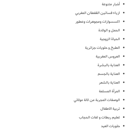
أخبار متنوعة
ازياء فساتين القفطان المغربي
اكسسوارات ومجوهرات وعطور
الحمل و الولادة
الحياة الزوجية
الطبخ و حلويات جزائرية
العروس المغربية
العناية بالبشرة
العناية بالجسم
العناية بالشعر
المرأة المسلمة
الوصفات المجربة من لالة مولاتي
تربية الاطفال
تعليم ربطات و لفات الحجاب
حلويات العيد