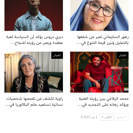
زهور السليماني تعبر عن شغفها
ديزي دروس يؤكد أن السياسة لعبة
بالتمثيل وتبرز قيمة التنوع في…
معقدة ويعبر عن رؤيته للنجاح…
اخبار
اخبار
محمد الرفاعي يبرز رؤيته الفنية
راوية تكشف عن تقمصها شخصيات
ويؤكد رهانه على التجديد في…
نسائية تستعيد حلم البكالوريا في…
سابق
التالى
1 من 6٬933