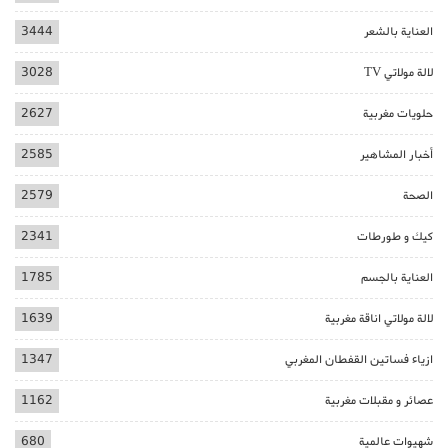
العناية بالشعر
3444
لالة مولاتي TV
3028
حلويات مغربية
2627
أخبار المشاهير
2585
الصحة
2579
كيك و طورطات
2341
العناية بالجسم
1785
لالة مولاتي اناقة مغربية
1639
ازياء فساتين القفطان المغربي
1347
عصائر و مقبلات مغربية
1162
شهيوات عالمية
680