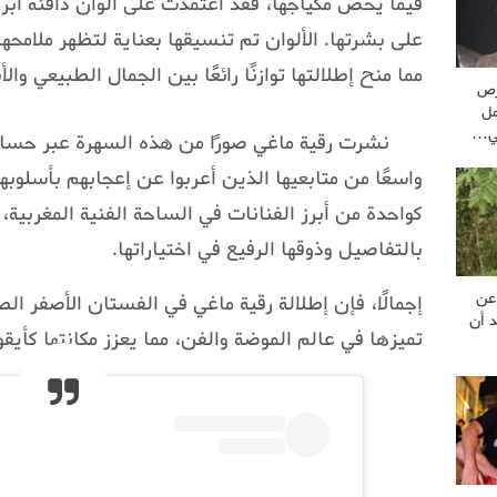
فيما يخص مكياجها، فقد اعتمدت على ألوان دافئة أبرز
على بشرتها. الألوان تم تنسيقها بعناية لتظهر ملامح
مما منح إطلالتها توازنًا رائعًا بين الجمال الطبيعي والأن
رص
مل
ني…
نشرت رقية ماغي صورًا من هذه السهرة عبر حسابه
واسعًا من متابعيها الذين أعربوا عن إعجابهم بأسلوبها 
كواحدة من أبرز الفنانات في الساحة الفنية المغربية، 
بالتفاصيل وذوقها الرفيع في اختياراتها.
 عن
إجمالًا، فإن إطلالة رقية ماغي في الفستان الأصفر ال
د أن
تميزها في عالم الموضة والفن، مما يعزز مكانتها كأيقونة