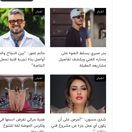
اخبار
اخبار
بدر صبري يسلط الضوء على
حاتم عمور: “بين النجاح وال
مساره الفني ويكشف تفاصيل
أواصل بناء تجربة فنية تحمل
مشاريعه المقبلة
الخاصة”
اخبار
اخبار
شذى حسون: “أحرص على أن
هنية حراتي تفرض اسمها في 
يكون أي عمل جزء من مشروع فني
وتكرس الموضة لغة للتنوع
متكامل”
والاندماج