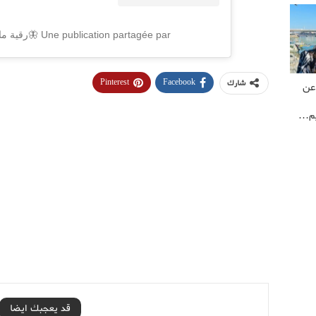
Une publication partagée par 🦋رقية ماغى (@rikia_magha)
Pinterest
Facebook
شارك
عن
يم…
قد يعجبك ايضا