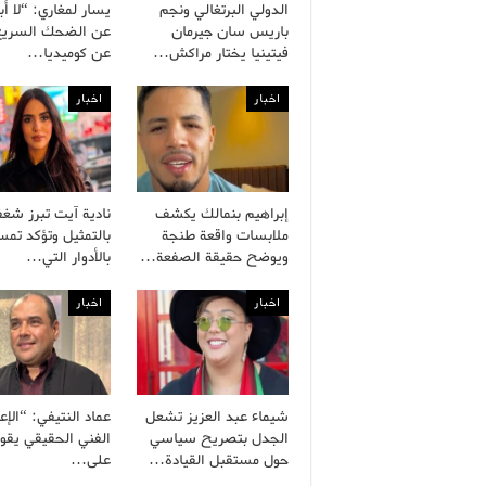
الدولي البرتغالي ونجم
يسار لمغاري: “لا أ
باريس سان جيرمان
عن الضحك السريع
فيتينيا يختار مراكش…
عن كوميديا…
اخبار
اخبار
إبراهيم بنمالك يكشف
نادية آيت تبرز شغف
ملابسات واقعة طنجة
بالتمثيل وتؤكد تمس
ويوضح حقيقة الصفعة…
بالأدوار التي…
اخبار
اخبار
شيماء عبد العزيز تشعل
عماد النتيفي: “الإع
الجدل بتصريح سياسي
الفني الحقيقي يقو
حول مستقبل القيادة…
على…