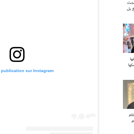
بحث
 بل
ها
كها
e publication sur Instagram
لام
م