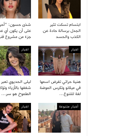
ابتسام تسكت تثير
شذى حسون: “أح
الجدل برسالة حادة عن
على أن يكون أي ع
الكذب والحسد
جزء من مشروع ف
اخبار
اخبار
هنية حراتي تفرض اسمها
ليلى الحديوي تعبر
في ميلانو وتكرس الموضة
شغفها بالأزياء وتؤك
لغة للتنوع…
الطموح هو سر…
أخبار متنوعة
اخبار