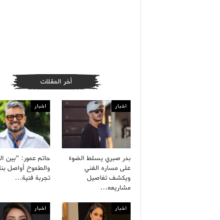
أخر المقلات
اخبار
اخبار
بدر صبري يسلط الضوء
حاتم عمور: “بين ال
على مساره الفني
والطموح أواصل بنا
ويكشف تفاصيل
تجربة فنية…
مشاريعه…
اخبار
اخبار