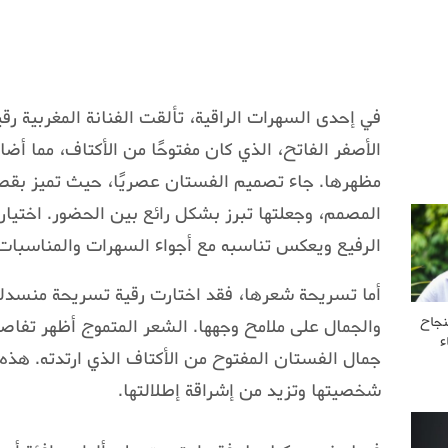
في إحدى السهرات الراقية، تألقت الفنانة المغربية ر
الأصفر الفاتح، الذي كان مفتوحًا من الأكتاف، مما أضا
مظهرها. جاء تصميم الفستان عصريًا، حيث تميز بق
المصمم، وجعلتها تبرز بشكل رائع بين الحضور. اختياره
الرفيع ويعكس تناسبه مع أجواء السهرات والمناسبات 
أما تسريحة شعرها، فقد اختارت رقية تسريحة منسدلة 
نجاح
والجمال على ملامح وجهها. الشعر المتموج أظهر تفاص
ء
جمال الفستان المفتوح من الأكتاف الذي ارتدته. هذه
شخصيتها وتزيد من إشراقة إطلالتها.