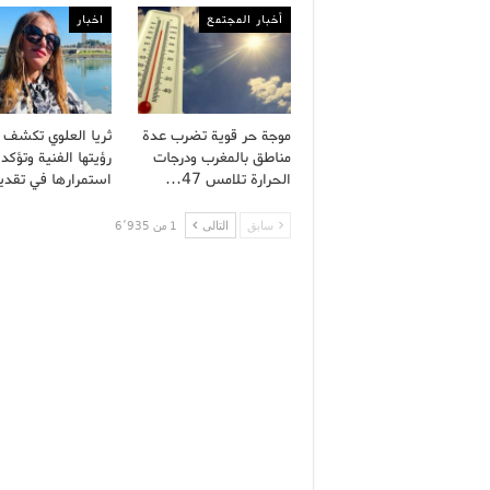
أخبار المجتمع
اخبار
موجة حر قوية تضرب عدة
ثريا العلوي تكشف 
مناطق بالمغرب ودرجات
رؤيتها الفنية وتؤكد
الحرارة تلامس 47…
استمرارها في تقد
سابق
التالى
1 من 6٬935